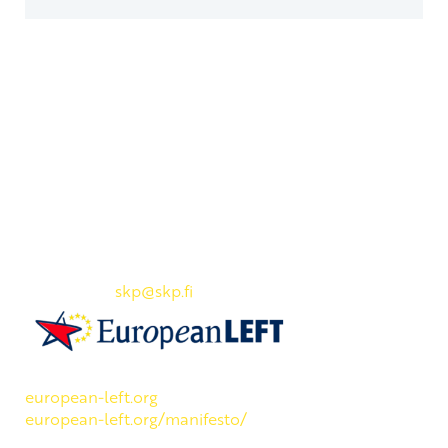
Yhteystiedot
SKP:n toimisto
Osoite: Viljatie 4 B 3. kerros, 00700 Helsinki
Puh: 045 7834 1346
Sähköposti:
skp
@skp.fi
SKP on Euroopan Vasemmistopuolueen jäsen.
european-left.org
european-left.org/manifesto/