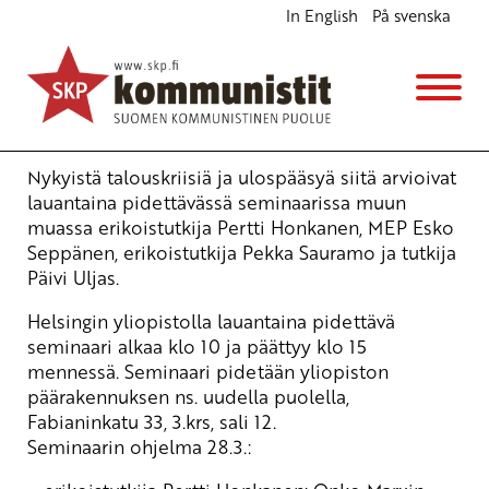
In English
På svenska
Talouskriisi ja Marx -seminaari
Ajankohtaista
29.3.2009 - 16:05
Tuotu Kirjoitus vanhasta järjestelmästä
Nykyistä talouskriisiä ja ulospääsyä siitä arvioivat
lauantaina pidettävässä seminaarissa muun
muassa erikoistutkija Pertti Honkanen, MEP Esko
Seppänen, erikoistutkija Pekka Sauramo ja tutkija
Päivi Uljas.
Helsingin yliopistolla lauantaina pidettävä
seminaari alkaa klo 10 ja päättyy klo 15
mennessä. Seminaari pidetään yliopiston
päärakennuksen ns. uudella puolella,
Fabianinkatu 33, 3.krs, sali 12.
Seminaarin ohjelma 28.3.: