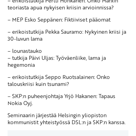
– erikoistutkija Pertti Honkanen: Onko Marxin
teoriasta apua nykyisen kriisin arvioinnissa?
– MEP Esko Seppänen: Fiktiiviset pääomat
– erikoistutkija Pekka Sauramo: Nykyinen kriisi ja
30-luvun lama
– lounastauko
– tutkija Päivi Uljas: Työväenliike, lama ja
hegemonia
– erikoistutkija Seppo Ruotsalainen: Onko
talouskriisi kuin tsunami?
– SKP:n puheenjohtaja Yrjö Hakanen: Tapaus
Nokia Oyj.
Seminaarin järjestää Helsingin yliopiston
kommunistit yhteistyössä DSL:n ja SKP:n kanssa.