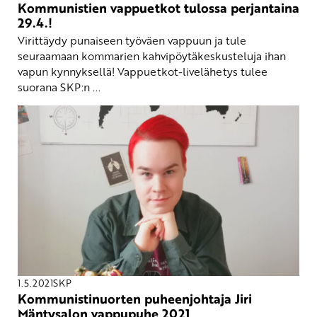
Kommunistien vappuetkot tulossa perjantaina
29.4.!
Virittäydy punaiseen työväen vappuun ja tule
seuraamaan kommarien kahvipöytäkeskusteluja ihan
vapun kynnyksellä! Vappuetkot-livelähetys tulee
suorana SKP:n ...
1.5.2021
SKP
Kommunistinuorten puheenjohtaja Jiri
Mäntysalon vappupuhe 2021