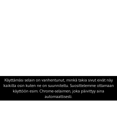
Yhteystiedot
SKP:n toimisto
Osoite: Viljatie 4 B 3. kerros, 00700 Helsinki
Puh: 045 7834 1346
Sähköposti:
skp
@skp.fi
SKP on Euroopan Vasemmistopuolueen jäsen.
european-left.org