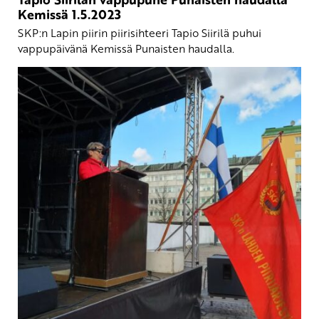
Kemissä 1.5.2023
SKP:n Lapin piirin piirisihteeri Tapio Siirilä puhui
vappupäivänä Kemissä Punaisten haudalla.