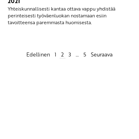
2021
Yhteiskunnallisesti kantaa ottava vappu yhdistää
perinteisesti työväenluokan nostamaan esiin
tavoitteensa paremmasta huomisesta.
Artikkelien
Edellinen
1
2
3
…
5
Seuraava
sivutus