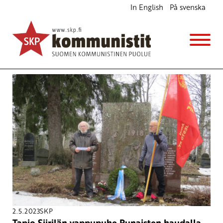
In English
På svenska
Avainsana
vappu
2.5.2023
SKP
Tapio Siirilän vappupuhe Punaisten haudalla