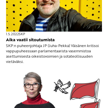
1.5.2022
SKP
Aika vaatii sitoutumista
SKP:n puheenjohtaja JP (Juha-Pekka) Väisänen kritisoi
vappupuheessaan parlamentaarista vasemmistoa
asettumisesta oikeistovoimien ja sotateollisuuden
vietäväksi.