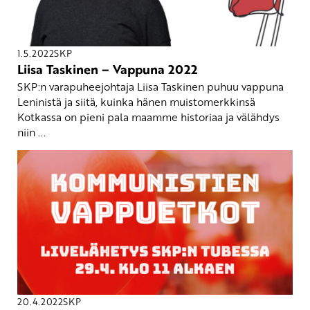
1.5.2022
SKP
Liisa Taskinen – Vappuna 2022
SKP:n varapuheejohtaja Liisa Taskinen puhuu vappuna
Leninistä ja siitä, kuinka hänen muistomerkkinsä
Kotkassa on pieni pala maamme historiaa ja välähdys
niin ...
20.4.2022
SKP