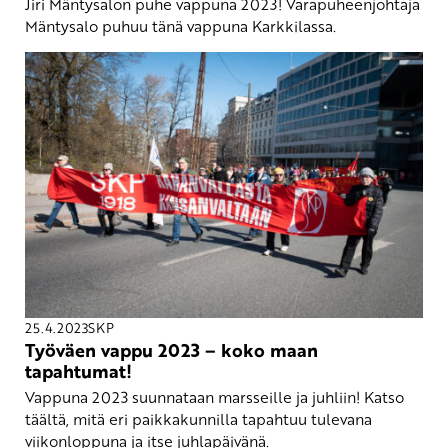
Jiri Mäntysalon puhe vappuna 2023! Varapuheenjohtaja
Mäntysalo puhuu tänä vappuna Karkkilassa.
25.4.2023
SKP
Työväen vappu 2023 – koko maan
tapahtumat!
Vappuna 2023 suunnataan marsseille ja juhliin! Katso
täältä, mitä eri paikkakunnilla tapahtuu tulevana
viikonloppuna ja itse juhlapäivänä.