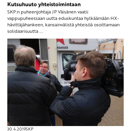
Kutsuhuuto yhteistoimintaan
SKP:n puheenjohtaja JP Väisänen vaatii
vappupuheessaan uutta eduskuntaa hylkäämään HX-
hävittäjähankeen, kansainvälistä yhteisöä osoittamaan
solidaarisuutta ...
30.4.2019
SKP