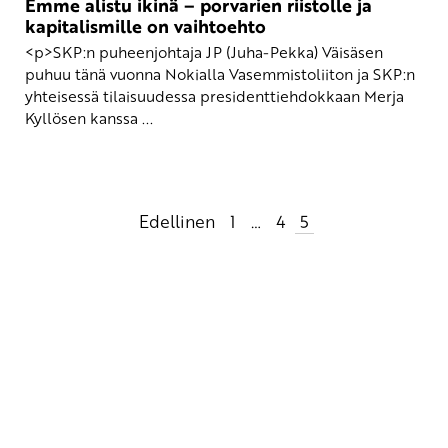
Emme alistu ikinä – porvarien riistolle ja
kapitalismille on vaihtoehto
<p>SKP:n puheenjohtaja JP (Juha-Pekka) Väisäsen
puhuu tänä vuonna Nokialla Vasemmistoliiton ja SKP:n
yhteisessä tilaisuudessa presidenttiehdokkaan Merja
Kyllösen kanssa ...
Artikkelien
Edellinen
1
…
4
5
sivutus