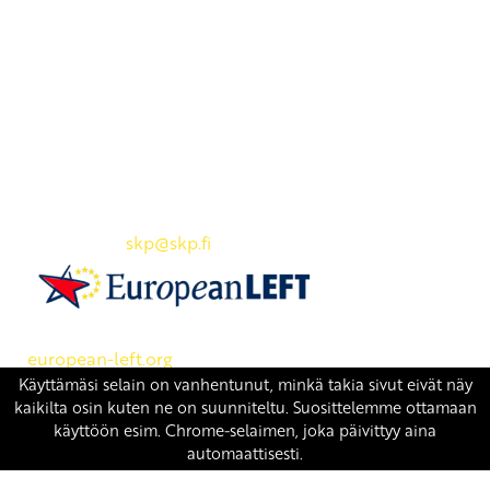
Yhteystiedot
SKP:n toimisto
Osoite: Viljatie 4 B 3. kerros, 00700 Helsinki
Puh: 045 7834 1346
Sähköposti:
skp
@skp.fi
SKP on Euroopan Vasemmistopuolueen jäsen.
european-left.org
european-left.org/manifesto/