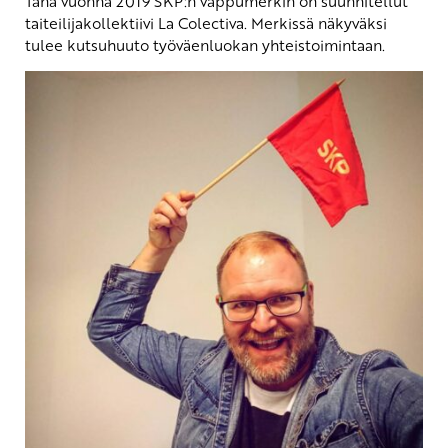
Tänä vuonna 2019 SKP:n vappumerkin on suunnitellut
taiteilijakollektiivi La Colectiva. Merkissä näkyväksi
tulee kutsuhuuto työväenluokan yhteistoimintaan.