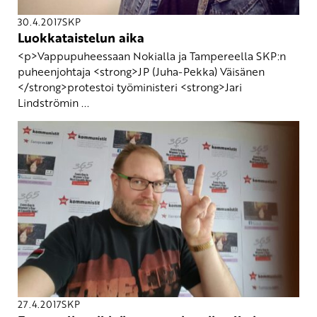
30.4.2017
SKP
Luokkataistelun aika
<p>Vappupuheessaan Nokialla ja Tampereella SKP:n
puheenjohtaja <strong>JP (Juha-Pekka) Väisänen
</strong>protestoi työministeri <strong>Jari
Lindströmin ...
27.4.2017
SKP