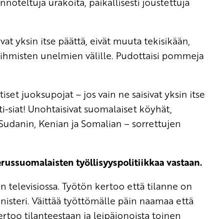
nnoteltuja urakoita, paikallisesti joustettuja
vat yksin itse päättä, eivät muuta tekisikään,
ja ihmisten unelmien välille. Pudottaisi pommeja
set juoksupojat – jos vain ne saisivat yksin itse
i-siat! Unohtaisivat suomalaiset köyhät,
-Sudanin, Kenian ja Somalian – sorrettujen
russuomalaisten työllisyyspolitiikkaa vastaan.
 televisiossa. Työtön kertoo että tilanne on
nisteri. Väittää työttömälle päin naamaa että
ertoo tilanteestaan ja leipäjonoista toinen