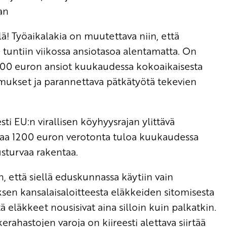
an
lä! Työaikalakia on muutettava niin, että
 tuntiin viikossa ansiotasoa alentamatta. On
1800 euron ansiot kuukaudessa kokoaikaisesta
imukset ja parannettava pätkätyötä tekevien
sti EU:n virallisen köyhyysrajan ylittävä
ittaa 1200 euron verotonta tuloa kuukaudessa
rusturvaa rakentaa.
, että siellä eduskunnassa käytiin vain
sen kansalaisaloitteesta eläkkeiden sitomisesta
tä eläkkeet nousisivat aina silloin kuin palkatkin.
rahastojen varoja on kiireesti alettava siirtää