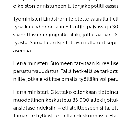
oikeiston onnistuneen tulonjakopolitiikassa
Työministeri Lindström te olette väärällä tiel
työaikaa lyhennetään 6 tuntiin päivässä ja 30
säädettävä minimipalkkalaki, jolla taataan 
työstä. Samalla on kiellettävä nollatuntisop
asemaa.
Herra ministeri, Suomeen tarvitaan kiireellise
perusturvauudistus. Tällä hetkellä se tarko
niille jotka eivät itse omalla työllään voi pe
Herra ministeri. Oletteko ollenkaan tietoinen
muodollinen keskustelu 85 000 allekirjoituk
ansiotasoindeksiin – eli aloitteeseen siitä, et
Tämän te hylkäsitte siellä eduskunnassa. Eläke