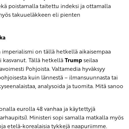
kä poistamalla taitettu indeksi ja ottamalla
 myös takuueläkkeen eli pienten
kka
 imperialismi on tällä hetkellä aikaisempaa
i kasvanut. Tällä hetkellä
Trump
seilaa
 avoimesti Pohjoista. Valtamedia hyväksyy
ohjoisesta kuin lännestä – ilmansuunnasta tai
kyseenalaistaa, analysoida ja tuomita. Mitä sanoo
oonalla eurolla 48 vanhaa ja käytettyjä
haupitsi). Ministeri sopi samalla matkalla myös
moja etelä-korealaisia tykkejä naapuriimme.