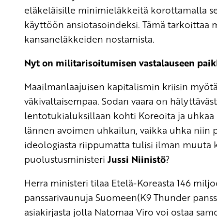
eläkeläisille minimieläkkeitä korottamalla se
käyttöön ansiotasoindeksi. Tämä tarkoittaa
kansaneläkkeiden nostamista.
Nyt on militarisoitumisen vastalauseen pai
Maailmanlaajuisen kapitalismin kriisin myötä
väkivaltaisempaa. Sodan vaara on hälyttäväst
lentotukialuksillaan kohti Koreoita ja uhkaa
lännen avoimen uhkailun, vaikka uhka niin p
ideologiasta riippumatta tulisi ilman muuta 
puolustusministeri
Jussi Niinistö
?
Herra ministeri tilaa Etelä-Koreasta 146 milj
panssarivaunuja Suomeen(K9 Thunder panssar
asiakirjasta jolla Natomaa Viro voi ostaa sa