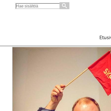
Search
for:
Luokkataistelun aika
Ajankohtaista
Avainsanat:
eriävämielipide
,
Jari Lindström
,
Jussi 
Etusi
30.4.2017 - 20:48
SKP