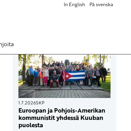
In English
På svenska
UUSIMMAT ARTIKKELIT
hjoita
1.7.2026
SKP
Euroopan ja Pohjois-Amerikan
kommunistit yhdessä Kuuban
puolesta