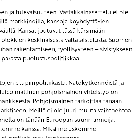
en ja tulevaisuuteen. Vastakkainasettelu ei ole
sillä markkinoilla, kansoja köyhdyttävien
lillä. Kansat joutuvat tässä kärsimään
blokkien keskinäisestä valtataistelusta. Suomen
rauhan rakentamiseen, työllisyyteen – sivistykseen
 parasta puolustuspolitiikkaa –
tojen etupiiripolitiikasta, Natokytkennöistä ja
ordefco mallinen pohjoismainen yhteistyö on
ankkeesta. Pohjoismainen tarkoittaa tänään
rktiseen. Meillä ei ole juuri muuta vaihtoehtoa
mella on tänään Euroopan suurin armeija.
uutemme kanssa. Miksi me uskomme
ustusratkaisuna? Täyskäännös