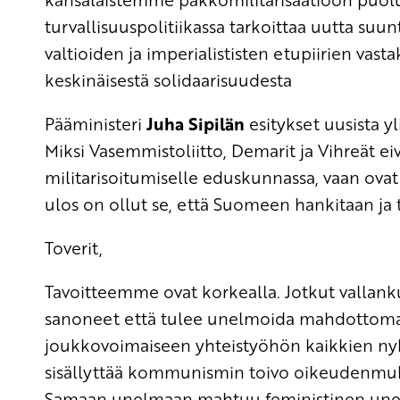
turvallisuuspolitiikassa tarkoittaa uutta suun
valtioiden ja imperialististen etupiirien vas
keskinäisestä solidaarisuudesta
Pääministeri
Juha Sipilän
esitykset uusista y
Miksi Vasemmistoliitto, Demarit ja Vihreät ei
militarisoitumiselle eduskunnassa, vaan ovat
ulos on ollut se, että Suomeen hankitaan ja t
Toverit,
Tavoitteemme ovat korkealla. Jotkut vallank
sanoneet että tulee unelmoida mahdottomas
joukkovoimaiseen yhteistyöhön kaikkien n
sisällyttää kommunismin toivo oikeudenmukai
Samaan unelmaan mahtuu feministinen unel