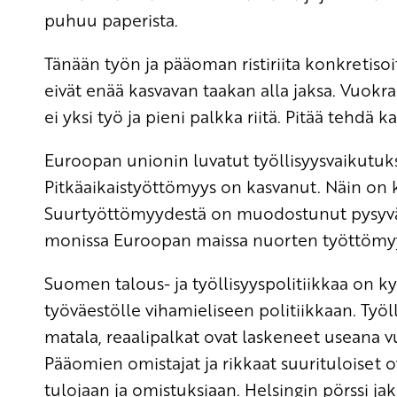
puhuu paperista.
Tänään työn ja pääoman ristiriita konkretisoit
eivät enää kasvavan taakan alla jaksa. Vuok
ei yksi työ ja pieni palkka riitä. Pitää tehdä 
Euroopan unionin luvatut työllisyysvaikutuks
Pitkäaikaistyöttömyys on kasvanut. Näin on
Suurtyöttömyydestä on muodostunut pysyväis
monissa Euroopan maissa nuorten työttömyys
Suomen talous- ja työllisyyspolitiikkaa on kytk
työväestölle vihamieliseen politiikkaan. Työl
matala, reaalipalkat ovat laskeneet useana v
Pääomien omistajat ja rikkaat suurituloiset 
tulojaan ja omistuksiaan. Helsingin pörssi jak