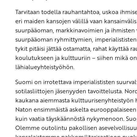
Tarvitaan todella rauhantahtoa, uskoa ihmise
eri maiden kansojen välillä vaan kansainväli
suurpääoman, markkinavoimien ja ihmisten vä
suurpääoman ryhmittymien, imperialististen 
tykit pitäisi jättää ostamatta, rahat käyttää 
koulutukseen ja kulttuuriin – siihen mikä on
lähialueyhteistyöhön.
Suomi on irrotettava imperialististen suurval
sotilasliittojen jäsenyyden tavoittelusta. N
kaukana aiemmasta kulttuurisenyhteistyön h
Naton ensimmäistä askelta eurooppalaiseen a
kuin vaatia täyskäännöstä nykymenoon. Suo
Olemme outolintu pakollisen asevelvollis
kansalaistemme pakkomilitarisaatioon puol