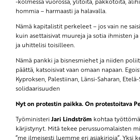
-kolmessa vuorossa, ylitöitä, pakkotöitä, alihi
hommia – harmaasti ja halavalla.
Nämä kapitalistit perkeleet – jos vain ne saisi
kuin asettaisivat muureja ja sotia ihmisten 
ja uhittelisi toisilleen.
Nämä pankki ja bisnesmiehet ja niiden poliitti
päättä, katsoisivat vaan omaan napaan. Egoist
Kyproksen, Palestiinan, Länsi-Saharan, Etelä
solidaarisuuden
Nyt on protestin paikka. On protestoitava Pe
Työministeri
Jari Lindström
kohtaa työttömän
kärjistynyt. Mitä tekee perussuomalaisten mi
”me ilmeisesti luemme eri asiakirjoja”. Yksi k