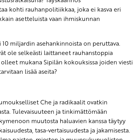
taa kohti rauhanpolitiikkaa, joka ei kasva eri
takkain asetteluista vaan ihmiskunnan
li 10 miljardin asehankinnoista on peruttava.
vät ole selkeästi laittaneet rauhanstoppia
 olleet mukana Sipilän kokouksissa joiden viesti
arvitaan lisää aseita?
umoukselliset Che ja radikaalit ovatkin
ta. Tulevaisuuteen ja tinkimättömään
ykymenoon muutosta haluavien kanssa täytyy
suudesta, tasa-vertaisuudesta ja jakamisesta.
ma naisten, miesten ja muunsukupuolisten