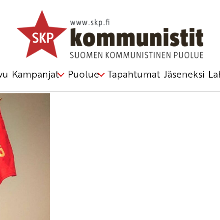
Niinistä
,
Paula Risikko
,
protesti
,
vappu
,
vastalause
vu
Kampanjat
Puolue
Tapahtumat
Jäseneksi
La