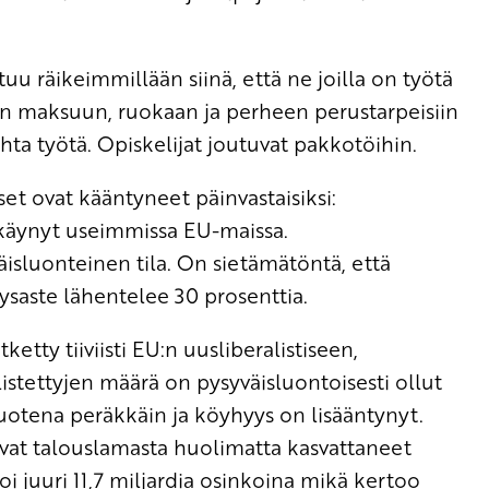
uu räikeimmillään siinä, että ne joilla on työtä
ran maksuun, ruokaan ja perheen perustarpeisiin
kahta työtä. Opiskelijat joutuvat pakkotöihin.
et ovat kääntyneet päinvastaisiksi:
 käynyt useimmissa EU-maissa.
luonteinen tila. On sietämätöntä, että
aste lähentelee 30 prosenttia.
etty tiiviisti EU:n uusliberalistiseen,
listettyjen määrä on pysyväisluontoisesti ollut
uotena peräkkäin ja köyhyys on lisääntynyt.
ovat talouslamasta huolimatta kasvattaneet
oi juuri 11,7 miljardia osinkoina mikä kertoo