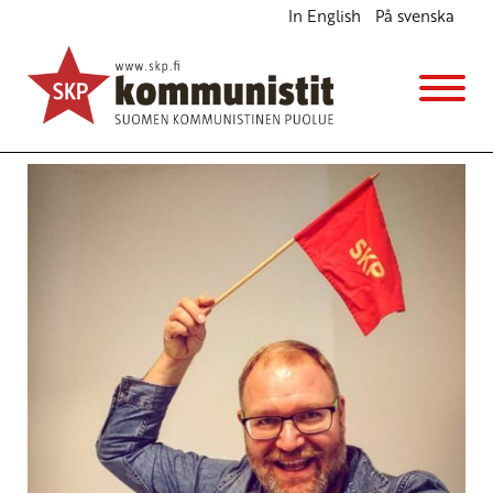
In English
På svenska
Avainsana
eriävämielipide