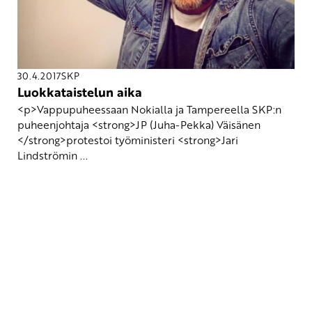
30.4.2017
SKP
Luokkataistelun aika
<p>Vappupuheessaan Nokialla ja Tampereella SKP:n
puheenjohtaja <strong>JP (Juha-Pekka) Väisänen
</strong>protestoi työministeri <strong>Jari
Lindströmin ...