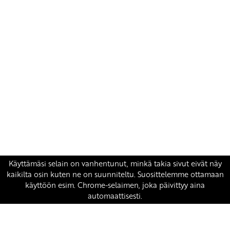
Yhteystiedot
SKP:n toimisto
Osoite: Viljatie 4 B 3. kerros, 00700 Helsinki
Puh: 045 7834 1346
Sähköposti:
skp
@skp.fi
SKP on Euroopan Vasemmistopuolueen jäsen.
european-left.org