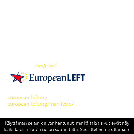
Yhteystiedot
SKP:n toimisto
Osoite: Viljatie 4 B 3. kerros, 00700 Helsinki
Puh: 045 7834 1346
Sähköposti:
skp
@skp.fi
SKP on Euroopan Vasemmistopuolueen jäsen.
european-left.org
european-left.org/manifesto/