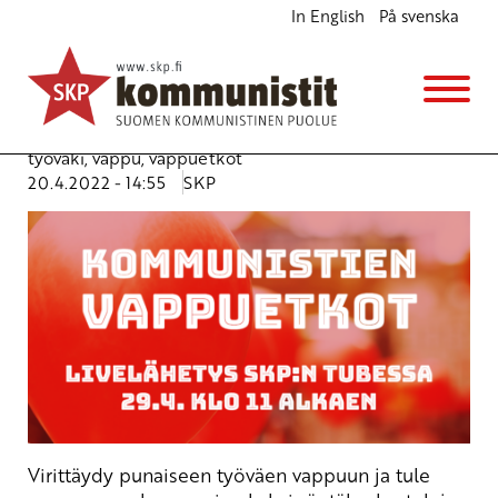
In English
På svenska
Kommunistien vappuetkot tulossa perjantaina
29.4.!
Ajankohtaista
Avainsanat:
ay-liike
,
kansainvälisyys
,
SKP
,
Tiedonantaja
,
työväki
,
vappu
,
vappuetkot
20.4.2022 - 14:55
SKP
Virittäydy punaiseen työväen vappuun ja tule