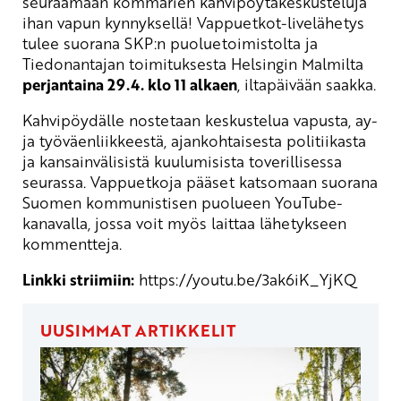
seuraamaan kommarien kahvipöytäkeskusteluja
ihan vapun kynnyksellä! Vappuetkot-livelähetys
tulee suorana SKP:n puoluetoimistolta ja
Tiedonantajan toimituksesta Helsingin Malmilta
perjantaina 29.4. klo 11 alkaen
, iltapäivään saakka.
Kahvipöydälle nostetaan keskustelua vapusta, ay-
ja työväenliikkeestä, ajankohtaisesta politiikasta
ja kansainvälisistä kuulumisista toverillisessa
seurassa. Vappuetkoja pääset katsomaan suorana
Suomen kommunistisen puolueen YouTube-
kanavalla, jossa voit myös laittaa lähetykseen
kommentteja.
Linkki striimiin:
https://youtu.be/3ak6iK_YjKQ
UUSIMMAT ARTIKKELIT