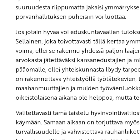
suuruudesta riippumatta jakaisi ymmärryksen si
porvarihallituksen puheisiin voi luottaa.
Jos jotain hyvää voi eduskuntavaalien tulokse
Sellainen, joka toivottavasti tällä kertaa 
voima, ellei se rakennu yhdessä paljon laaje
arvokasta jätettäväksi kansanedustajien ja min
pääomalle, ellei yhteiskunnasta löydy tarpe
on rakennettava yhteistyöllä työtätekevien, t
maahanmuuttajien ja muiden työväenluokkaan
oikeistolaisena aikana ole helppoa, mutta teh
Valitettavasti tämä taistelu hyvinvointivaltio
käymään. Samaan aikaan on torjuttava myö
turvallisuudelle ja vahvistettava rauhanliikett