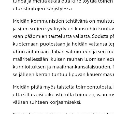
tuhoa ja meillä alkaa olla kiire löytää toine
eturistiriitojen kärjistyessä.
Meidän kommunistien tehtävänä on muistuttaa n
ja siten sotien syy löydy eri kansoihin kuuluv
vaan pääomien taistelusta vallasta. Sodista p
kuolemaan puolestaan ja heidän valtansa lep
uhrin antamaan. Tähän valmiuteen ja sen me
määritellessään ikuisen rauhan luomisen ed
kunnioituksen ja maailmankansalaisuuden. Mei
se jälleen kerran tuntuu lipuvan kauemmas
Meidän pitää myös taistella toimeentulosta. E
että sillä voisi oikeasti tulla toimeen, vaa
välisen suhteen korjaamiseksi.