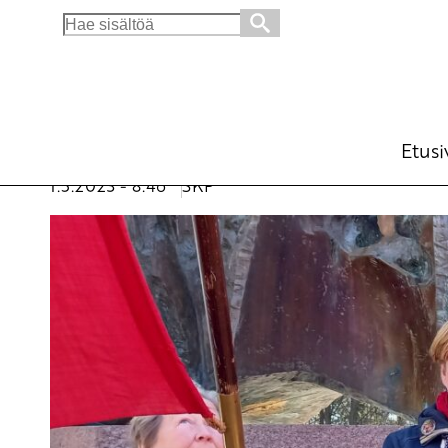
Search
for:
Sillä taistella meidän täytyy
Ajankohtaista
Avainsanat:
hyvinvointivaltio
,
julkiset palvelut
,
pä
Etusi
vappu
,
ympäristökriisi
1.5.2023 - 8:46
SKP