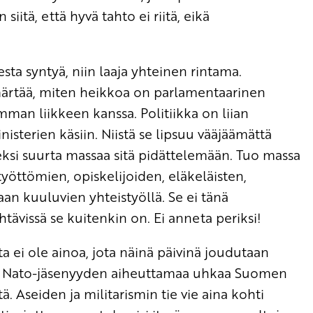
itä, että hyvä tahto ei riitä, eikä
sta syntyä, niin laaja yhteinen rintama.
ymmärtää, miten heikkoa on parlamentaarinen
mman liikkeen kanssa. Politiikka on liian
isterien käsiin. Niistä se lipsuu vääjäämättä
eksi suurta massaa sitä pidättelemään. Tuo massa
yöttömien, opiskelijoiden, eläkeläisten,
 kuuluvien yhteistyöllä. Se ei tänä
tävissä se kuitenkin on. Ei anneta periksi!
sta ei ole ainoa, jota näinä päivinä joudutaan
s Nato-jäsenyyden aiheuttamaa uhkaa Suomen
ä. Aseiden ja militarismin tie vie aina kohti