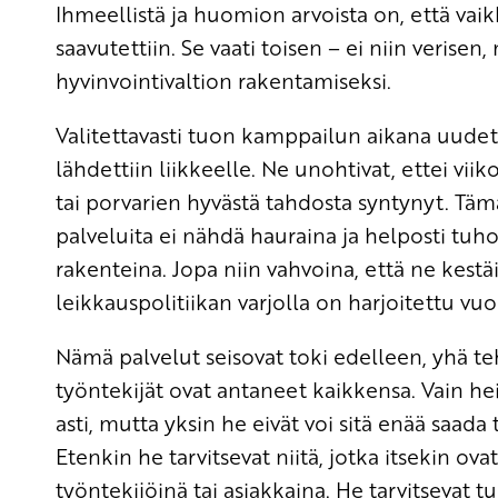
Ihmeellistä ja huomion arvoista on, että vaik
saavutettiin. Se vaati toisen – ei niin veri
hyvinvointivaltion rakentamiseksi.
Valitettavasti tuon kamppailun aikana uudet
lähdettiin liikkeelle. Ne unohtivat, ettei v
tai porvarien hyvästä tahdosta syntynyt. Täm
palveluita ei nähdä hauraina ja helposti tuho
rakenteina. Jopa niin vahvoina, että ne kestä
leikkauspolitiikan varjolla on harjoitettu v
Nämä palvelut seisovat toki edelleen, yhä teh
työntekijät ovat antaneet kaikkensa. Vain he
asti, mutta yksin he eivät voi sitä enää saada
Etenkin he tarvitsevat niitä, jotka itsekin ova
työntekijöinä tai asiakkaina. He tarvitsevat