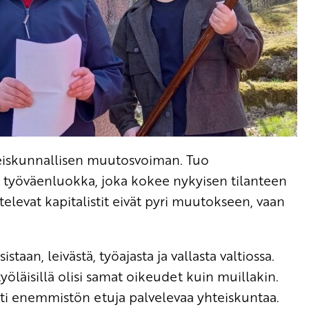
hteiskunnallisen muutosvoiman. Tuo
 työväenluokka, joka kokee nykyisen tilanteen
elevat kapitalistit eivät pyri muutokseen, vaan
aan, leivästä, työajasta ja vallasta valtiossa.
yöläisillä olisi samat oikeudet kuin muillakin.
hti enemmistön etuja palvelevaa yhteiskuntaa.