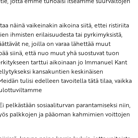
n tie, jotta emme tuhoaisi itseämme suurvaltojen
äinä vaikeinakin aikoina siitä, ettei ristiriita
ien ihmisten erilaisuudesta tai pyrkimyksistä,
äättävät ne, joilla on varaa lähettää muut
ää siinä, että nuo muut yhä suostuvat tuon
rkitykseen tarttui aikoinaan jo Immanuel Kant
ellytykseksi kansakuntien keskinäisen
dän tulisi edelleen tavoitella tätä tilaa, vaikka
 ulottuviltamme
i pelkästään sosiaaliturvan parantamiseksi niin,
n myös palkkojen ja pääoman kahmimien voittojen