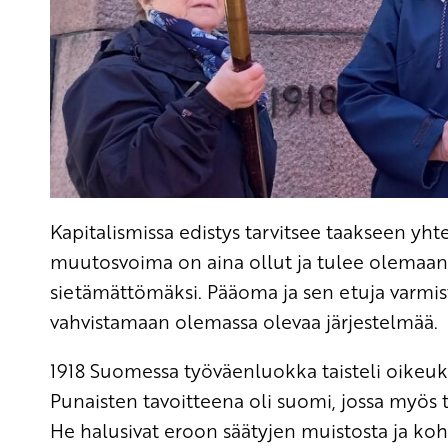
Kapitalismissa edistys tarvitsee taakseen y
muutosvoima on aina ollut ja tulee olemaan
sietämättömäksi. Pääoma ja sen etuja varmist
vahvistamaan olemassa olevaa järjestelmää.
1918 Suomessa työväenluokka taisteli oikeuksist
Punaisten tavoitteena oli suomi, jossa myös t
He halusivat eroon säätyjen muistosta ja ko