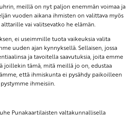
n uhrin, meillä on nyt paljon enemmän voimaa ja
eljän vuoden aikana ihmisten on valittava myös
alttarille vai valitsevatko he elämän.
en, ei useimmille tuota vaikeuksia valita
emme uuden ajan kynnyksellä. Sellaisen, jossa
tiaalinsa ja tavoitella saavutuksia, joita emme
ä joillekin tämä, mitä meillä jo on, edustaa
ämme, että ihmiskunta ei pysähdy paikoilleen
 pystymme ihmeisiin.
uhe Punakaartilaisten valtakunnallisella