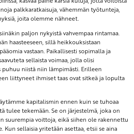
rissä, kasvaa paine karsia kuluja, jotta voitoista
uonoja palkkaratkaisuja, vähemmän työtunteja,
nnyksiä, joita olemme nähneet.
siinäkin paljon nykyistä vahvempaa rintamaa.
hän haasteeseen, sillä heikkouksistaan
äomia vastaan. Paikallisesti sopimalla ja
aavuteta sellaista voimaa, jolla olisi
 puhuu niistä niin lämpimästi. Erilleen
en liittyneet ihmiset taas ovat sitkeä ja lopulta
ysäytämme kapitalismin ennen kuin se tuhoaa
tä tulee tekemään. Se on järjestelmä, joka on
 suurempia voittoja, eikä siihen ole rakennettu
 Kun sellaisia yritetään asettaa, etsii se aina