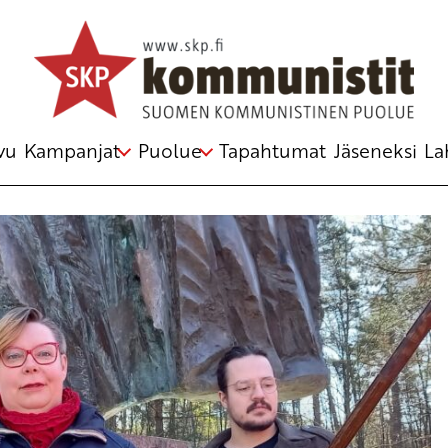
äoma
,
palkat
,
porvarihallitus
,
rintamanrakentaminen
,
vu
Kampanjat
Puolue
Tapahtumat
Jäseneksi
La