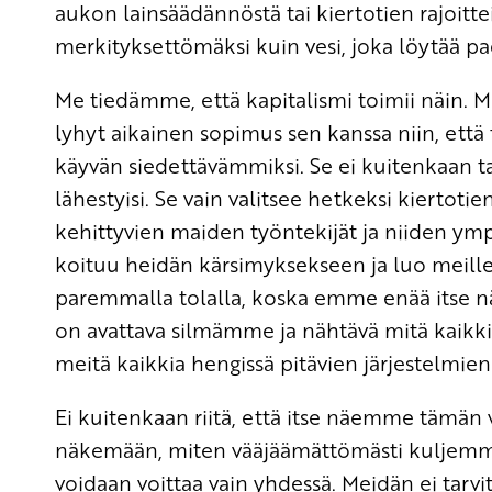
aukon lainsäädännöstä tai kiertotien rajoitt
merkityksettömäksi kuin vesi, joka löytää p
Me tiedämme, että kapitalismi toimii näin. M
lyhyt aikainen sopimus sen kanssa niin, että
käyvän siedettävämmiksi. Se ei kuitenkaan t
lähestyisi. Se vain valitsee hetkeksi kierto
kehittyvien maiden työntekijät ja niiden y
koituu heidän kärsimyksekseen ja luo meille va
paremmalla tolalla, koska emme enää itse n
on avattava silmämme ja nähtävä mitä kaikki
meitä kaikkia hengissä pitävien järjestelmi
Ei kuitenkaan riitä, että itse näemme tämän
näkemään, miten vääjäämättömästi kuljemme
voidaan voittaa vain yhdessä. Meidän ei tarv