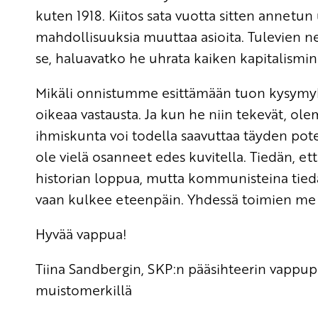
kuten 1918. Kiitos sata vuotta sitten annetu
mahdollisuuksia muuttaa asioita. Tulevien n
se, haluavatko he uhrata kaiken kapitalismin 
Mikäli onnistumme esittämään tuon kysymyks
oikeaa vastausta. Ja kun he niin tekevät, ol
ihmiskunta voi todella saavuttaa täyden poten
ole vielä osanneet edes kuvitella. Tiedän, ett
historian loppua, mutta kommunisteina tied
vaan kulkee eteenpäin. Yhdessä toimien me
Hyvää vappua!
Tiina Sandbergin, SKP:n pääsihteerin vappup
muistomerkillä