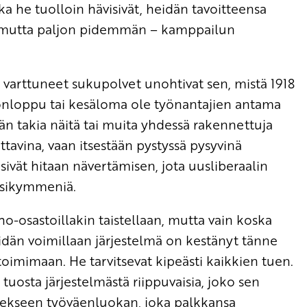
ka he tuolloin hävisivät, heidän tavoitteensa
sen, mutta paljon pidemmän – kamppailun
 varttuneet sukupolvet unohtivat sen, mistä 1918
iikonloppu tai kesäloma ole työnantajien antama
än takia näitä tai muita yhdessä rakennettuja
ttavina, vaan itsestään pystyssä pysyvinä
isivät hitaan nävertämisen, jota uusliberaalin
uosikymmeniä.
o-osastoillakin taistellaan, mutta vain koska
idän voimillaan järjestelmä on kestänyt tänne
 toimimaan. He tarvitsevat kipeästi kaikkien tuen.
t tuosta järjestelmästä riippuvaisia, joko sen
 tuekseen työväenluokan, joka palkkansa