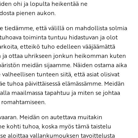
eiden ohi ja lopulta heikentää ne
adosta pienen aukon.
e tiedämme, että välillä on mahdollista solmia
 tuhoava toiminta tuntuu hidastuvan ja olot
arkoita, etteikö tuho edelleen vääjäämättä
tien ja ottaa uhrikseen jonkun heikomman kuten
mpäristön meidän sijaamme. Näiden ostama aika
lheellisen tunteen siitä, että asiat olisivat
äe tuhoa päivittäisessä elämässämme. Meidän
alla maailmassa tapahtuu ja miten se johtaa
en romahtamiseen.
 vaaran. Meidän on autettava muitakin
 kohti tuhoa, koska myös tämä taistelu
itse aloittaa vallankumouksen tavoittelusta