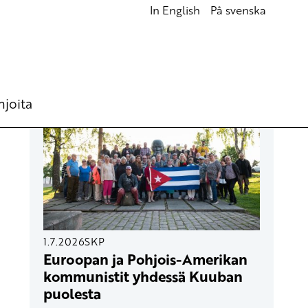
In English
På svenska
UUSIMMAT ARTIKKELIT
hjoita
1.7.2026
SKP
Euroopan ja Pohjois-Amerikan
kommunistit yhdessä Kuuban
puolesta