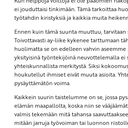
Kun helppoja voittoja ei ole pääomien näköpii
ei jouduttaisi tinkimään. Tämä tarkoittaa h
työtahdin kiristyksiä ja kaikkia muita heike
Ennen kuin tämä suunta muuttuu, tarvitaan 
Toivottavasti ay-liike kykenee tarttumaan tä
huolimatta se on edelleen vahvin aseemme pä
yksityisinä työntekijöinä neuvottelemalla ei s
yhteiskunnallista merkitystä. Siksi kokoomus
houkutellut ihmiset eivät muuta asioita. Yhte
pysäyttämätön voima.
Kaikkein suurin taistelumme on se, jossa p
elämän maapallolta, koska niin se vääjäämät
valmis tekemään mitä tahansa saavuttaakseen
mitään jarruja työvoiman tai luonnon riistolle.