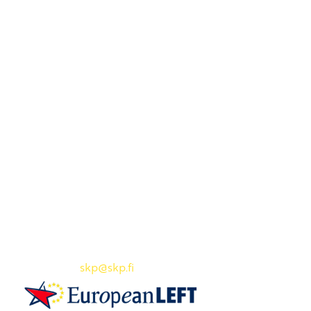
Yhteystiedot
SKP:n toimisto
Osoite: Viljatie 4 B 3. kerros, 00700 Helsinki
Puh: 045 7834 1346
Sähköposti:
skp
@skp.fi