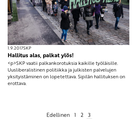
1.9.2017
SKP
Hallitus alas, palkat ylös!
<p>SKP vaatii palkankorotuksia kaikille työläisille.
Uusliberalistinen politiikka ja julkisten palvelujen
yksityistäminen on lopetettava. Sipilän hallituksen on
erottava.
Artikkelien
Edellinen
1
2
3
sivutus