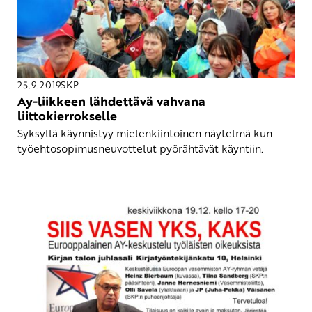
25.9.2019
SKP
Ay-liikkeen lähdettävä vahvana
liittokierrokselle
Syksyllä käynnistyy mielenkiintoinen näytelmä kun
työehtosopimusneuvottelut pyörähtävät käyntiin.