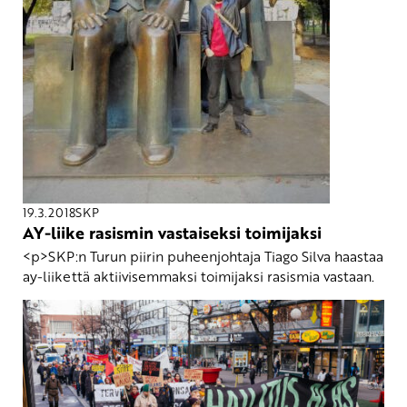
19.3.2018
SKP
AY-liike rasismin vastaiseksi toimijaksi
<p>SKP:n Turun piirin puheenjohtaja Tiago Silva haastaa
ay-liikettä aktiivisemmaksi toimijaksi rasismia vastaan.