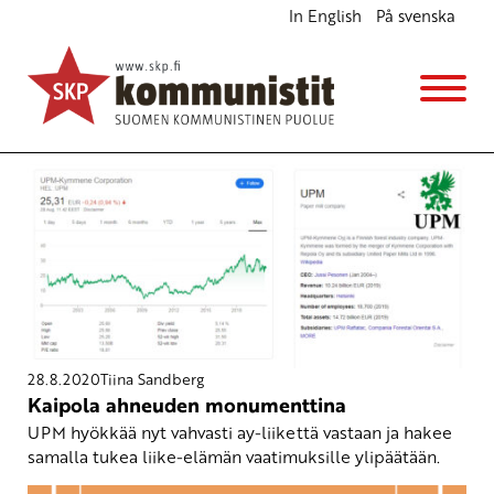
In English
På svenska
Avainsana
ay-liike
28.8.2020
Tiina Sandberg
Kaipola ahneuden monumenttina
UPM hyökkää nyt vahvasti ay-liikettä vastaan ja hakee
samalla tukea liike-elämän vaatimuksille ylipäätään.