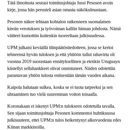
Tätä ilmoitusta seurasi toimitusjohtaja Jussi Pesosen avoin
kirje, jossa hän perusteli asian omasta näkökulmastaan.
Pesonen näkee tehtaan kohtalon ratkenneen suomalaisen
kireän verotuksen ja työvoiman kalliin hinnan johdosta. Nämä
väitteet kumottiin kuitenkin tuoreeltaan julkisuudessa.
UPM julkaisi keväällä tilinpäätöstiedotteen, jossa se kertoi
tehneensä hyvän tuloksen ja että yhtiöön tullut rahavirta oli
vuonna 2019 suorastaan ennätyksellinen ja etenkin Uruguayn
kiistellyt selluhankkeet olivat onnistuneet. Niiden odotettiin
parantavan yhtiön tulosta entisestään tämän vuoden aikana.
Kaipola halutaan sulkea, koska se ei tuota tarpeeksi ja sen
uhraaminen tuo vielä suuremman voiton toisaalla.
Koronakaan ei iskenyt UPM:n tulokseen odotetulla tavalla.
Sen sijaan toimitusjohtaja Pesonen kommentoi huhtikuussa
julkisuuteen, ettei UPM:n tulos heikentynyt alkuvuodesta edes
Kiinan markkinoilla.