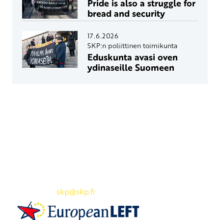
Pride is also a struggle for
bread and security
17.6.2026
SKP:n poliittinen toimikunta
Eduskunta avasi oven
ydinaseille Suomeen
Yhteystiedot
SKP:n toimisto
Osoite: Viljatie 4 B 3. kerros, 00700 Helsinki
Puh: 045 7834 1346
Sähköposti:
skp
@skp.fi