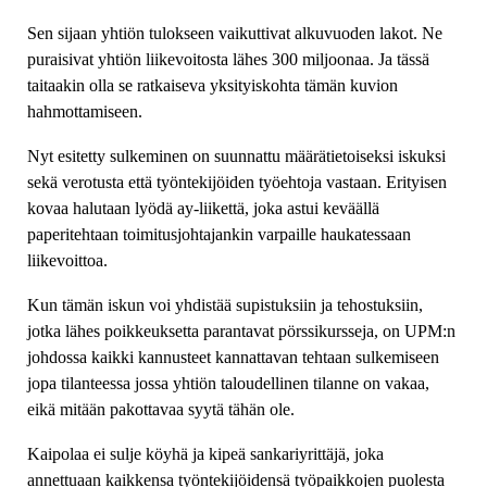
Sen sijaan yhtiön tulokseen vaikuttivat alkuvuoden lakot. Ne
puraisivat yhtiön liikevoitosta lähes 300 miljoonaa. Ja tässä
taitaakin olla se ratkaiseva yksityiskohta tämän kuvion
hahmottamiseen.
Nyt esitetty sulkeminen on suunnattu määrätietoiseksi iskuksi
sekä verotusta että työntekijöiden työehtoja vastaan. Erityisen
kovaa halutaan lyödä ay-liikettä, joka astui keväällä
paperitehtaan toimitusjohtajankin varpaille haukatessaan
liikevoittoa.
Kun tämän iskun voi yhdistää supistuksiin ja tehostuksiin,
jotka lähes poikkeuksetta parantavat pörssikursseja, on UPM:n
johdossa kaikki kannusteet kannattavan tehtaan sulkemiseen
jopa tilanteessa jossa yhtiön taloudellinen tilanne on vakaa,
eikä mitään pakottavaa syytä tähän ole.
Kaipolaa ei sulje köyhä ja kipeä sankariyrittäjä, joka
annettuaan kaikkensa työntekijöidensä työpaikkojen puolesta