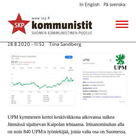
In English
På svenska
Kaipola ahneuden monumenttina
Ajankohtaista
Pääsihteerin palsta
Avainsanat:
ay-liike
,
Kaipola
,
korona
,
lakko
,
osingot
,
UPM
28.8.2020 - 11:52
Tiina Sandberg
UPM kymmenen kertoi keskiviikkona aikovansa sulkea
Jämsässä sijaitsevan Kaipolan tehtaansa. Irtisanomisuhan alla
on noin 840 UPM:n työntekijää, joista valta osa on Suomessa.