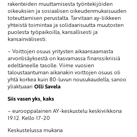
rakenteiden muuttamisesta työntekijöiden
oikeuksien ja sosiaalisen oikeudenmukaisuuden
toteuttamisen perustalta. Tarvitaan ay-liikkeen
yhteistä toimintaa ja solidaarisuutta muutosten
puolesta työpaikoilla, kansallisesti ja
kansainvälisesti.
– Voittojen osuus yritysten aikaansaamasta
arvonlisäyksestä on kasvamassa finanssikriisiä
edeltäneelle tasolle. Viime vuosien
taloustaantuman aikanakin voittojen osuus oli
yhtä korkea kuin 80-luvun nousukaudella, sanoo
yliaktuaari
Olli Savela
Siis vasen yks, kaks
– eurooppalainen AY-keskustelu keskiviikkona
19.12. Kello 17-20
Keskustelussa mukana