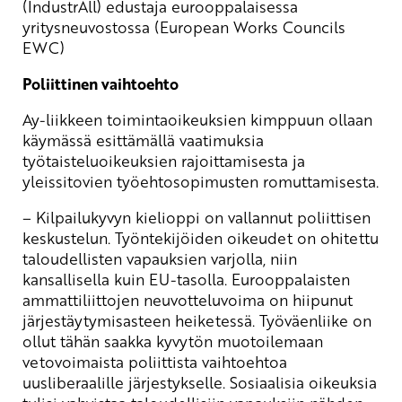
(IndustrAll) edustaja eurooppalaisessa
yritysneuvostossa (European Works Councils
EWC)
Poliittinen vaihtoehto
Ay-liikkeen toimintaoikeuksien kimppuun ollaan
käymässä esittämällä vaatimuksia
työtaisteluoikeuksien rajoittamisesta ja
yleissitovien työehtosopimusten romuttamisesta.
– Kilpailukyvyn kielioppi on vallannut poliittisen
keskustelun. Työntekijöiden oikeudet on ohitettu
taloudellisten vapauksien varjolla, niin
kansallisella kuin EU-tasolla. Eurooppalaisten
ammattiliittojen neuvotteluvoima on hiipunut
järjestäytymisasteen heiketessä. Työväenliike on
ollut tähän saakka kyvytön muotoilemaan
vetovoimaista poliittista vaihtoehtoa
uusliberaalille järjestykselle. Sosiaalisia oikeuksia