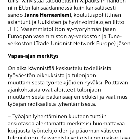
tulisi vahvistaa taloudellisiin vapauksiin nähden
niin EU:n lainsäädännössä kuin kansallisesti
sanoo
Janne Hernesniemi
, koulutuspoliittinen
asiantuntija (Julkisten ja hyvinvointialojen liitto
JHL), Vasemmistoliiton ay-työryhmän jäsen,
Euroopan vasemmiston ay-verkoston ja Tune-
verkoston (Trade Unionist Network Europe) jäsen.
Vapaa-ajan merkitys
On aika käynnistää keskustelu todellisista
työväestön oikeuksista ja tulonjaon
muuttamisesta työntekijöiden hyväksi. Polttavan
ajankohtaisia ovat aloitteet tulonjaon
muuttamisesta palkansaajien eduksi ja vaatimus
työajan radikaalista lyhentämisestä.
– Työajan lyhentäminen kuuteen tuntiin
ansiotasoa alentamatta merkitsisi huomattavaa
korjausta työntekijöiden ja pääoman väliseen
tulonjakoon. Kasvaneista voitoista on maksettava