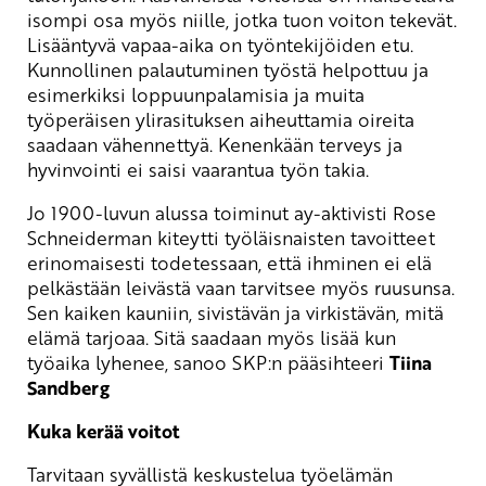
isompi osa myös niille, jotka tuon voiton tekevät.
Lisääntyvä vapaa-aika on työntekijöiden etu.
Kunnollinen palautuminen työstä helpottuu ja
esimerkiksi loppuunpalamisia ja muita
työperäisen ylirasituksen aiheuttamia oireita
saadaan vähennettyä. Kenenkään terveys ja
hyvinvointi ei saisi vaarantua työn takia.
Jo 1900-luvun alussa toiminut ay-aktivisti Rose
Schneiderman kiteytti työläisnaisten tavoitteet
erinomaisesti todetessaan, että ihminen ei elä
pelkästään leivästä vaan tarvitsee myös ruusunsa.
Sen kaiken kauniin, sivistävän ja virkistävän, mitä
elämä tarjoaa. Sitä saadaan myös lisää kun
työaika lyhenee, sanoo SKP:n pääsihteeri
Tiina
Sandberg
Kuka kerää voitot
Tarvitaan syvällistä keskustelua työelämän