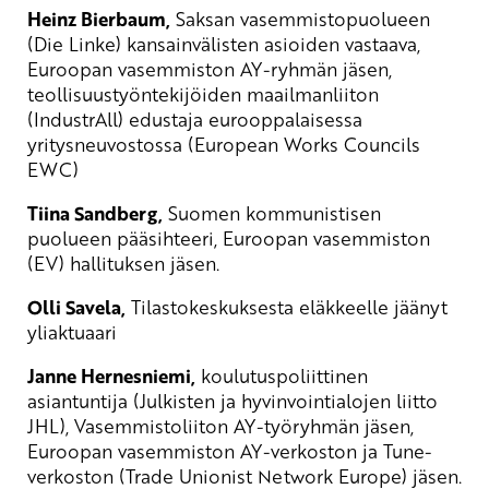
Heinz Bierbaum,
Saksan vasemmistopuolueen
(Die Linke) kansainvälisten asioiden vastaava,
Euroopan vasemmiston AY-ryhmän jäsen,
teollisuustyöntekijöiden maailmanliiton
(IndustrAll) edustaja eurooppalaisessa
yritysneuvostossa (European Works Councils
EWC)
Tiina Sandberg,
Suomen kommunistisen
puolueen pääsihteeri, Euroopan vasemmiston
(EV) hallituksen jäsen.
Olli Savela,
Tilastokeskuksesta eläkkeelle jäänyt
yliaktuaari
Janne Hernesniemi,
koulutuspoliittinen
asiantuntija (Julkisten ja hyvinvointialojen liitto
JHL), Vasemmistoliiton AY-työryhmän jäsen,
Euroopan vasemmiston AY-verkoston ja Tune-
verkoston (Trade Unionist Network Europe) jäsen.