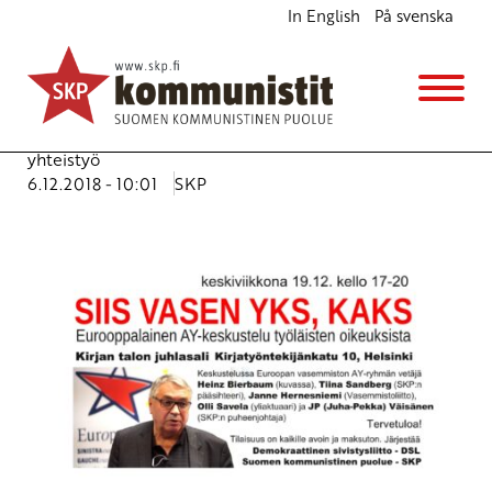
In English
På svenska
Eurooppalainen AY-keskustelu 19.12.
Ajankohtaista
Avainsanat:
AY-keskustelu
,
ay-liike
,
Euroopan
vasemmisto
,
SKP
,
Vasemmistoliitto
,
Vasemmiston
yhteistyö
6.12.2018 - 10:01
SKP