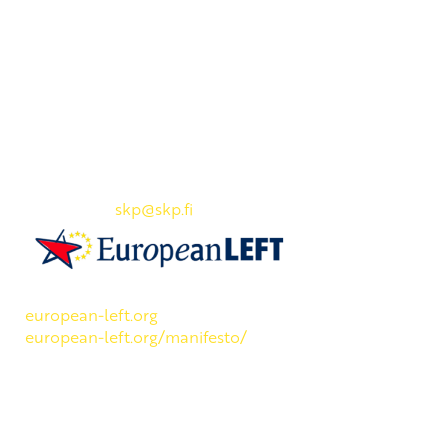
Yhteystiedot
SKP:n toimisto
Osoite: Viljatie 4 B 3. kerros, 00700 Helsinki
Puh: 045 7834 1346
Sähköposti:
skp
@skp.fi
SKP on Euroopan Vasemmistopuolueen jäsen.
european-left.org
european-left.org/manifesto/