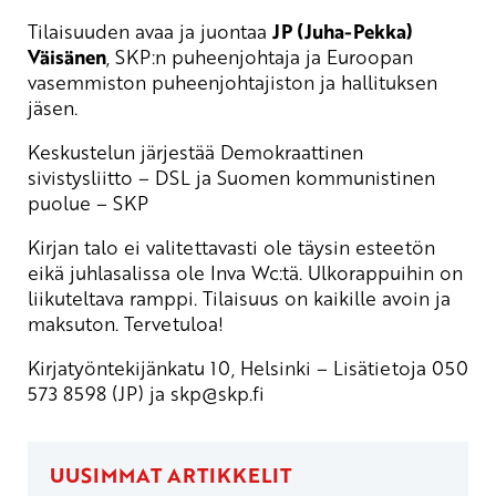
Tilaisuuden avaa ja juontaa
JP (Juha-Pekka)
Väisänen
, SKP:n puheenjohtaja ja Euroopan
vasemmiston puheenjohtajiston ja hallituksen
jäsen.
Keskustelun järjestää Demokraattinen
sivistysliitto – DSL ja Suomen kommunistinen
puolue – SKP
Kirjan talo ei valitettavasti ole täysin esteetön
eikä juhlasalissa ole Inva Wc:tä. Ulkorappuihin on
liikuteltava ramppi. Tilaisuus on kaikille avoin ja
maksuton. Tervetuloa!
Kirjatyöntekijänkatu 10, Helsinki – Lisätietoja 050
573 8598 (JP) ja
skp
@skp.fi
UUSIMMAT ARTIKKELIT