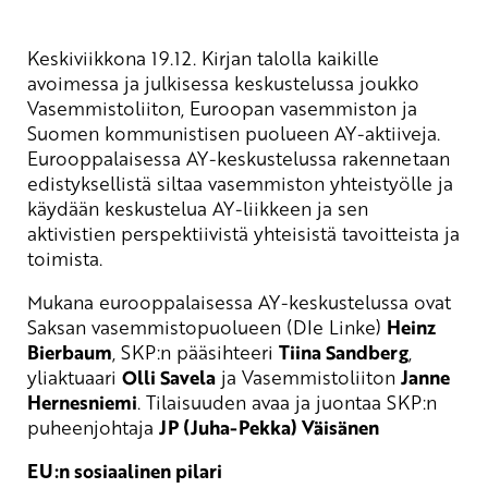
Keskiviikkona 19.12. Kirjan talolla kaikille
avoimessa ja julkisessa keskustelussa joukko
Vasemmistoliiton, Euroopan vasemmiston ja
Suomen kommunistisen puolueen AY-aktiiveja.
Eurooppalaisessa AY-keskustelussa rakennetaan
edistyksellistä siltaa vasemmiston yhteistyölle ja
käydään keskustelua AY-liikkeen ja sen
aktivistien perspektiivistä yhteisistä tavoitteista ja
toimista.
Mukana eurooppalaisessa AY-keskustelussa ovat
Saksan vasemmistopuolueen (DIe Linke)
Heinz
Bierbaum
, SKP:n pääsihteeri
Tiina Sandberg
,
yliaktuaari
Olli Savela
ja Vasemmistoliiton
Janne
Hernesniemi
. Tilaisuuden avaa ja juontaa SKP:n
puheenjohtaja
JP (Juha-Pekka) Väisänen
EU:n sosiaalinen pilari