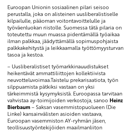
Euroopan Unionin sosiaalinen pilari seisoo
perustalla, joka on alisteinen uusliberalistiselle
kilpailulle, pääoman voitontavoittelulle ja
työväenluokan riistolle. Suomessa tätä pilaria on
toteutettu muun muassa pidentämällä työaikaa
ilman palkkaa, jäädyttämällä sopimuspohjaista
palkkakehitystä ja leikkaamalla työttömyysturvan
tasoa ja kestoa.
– Uusliberalistiset työmarkkinauudistukset
heikentävät ammattiliittojen kollektiivista
neuvotteluvoimaa.Taistelu prekarisaatiota, työn
silppuamista pätkiksi vastaan on yksi
tärkeimmistä kysymyksistä. Euroopassa tarvitaan
vahvistaa ay-toimijoiden verkostoja, sanoo
Heinz
Bierbaum
– Saksan vasemmistopuolueen (Die
Linke) kansainvälisten asioiden vastaava,
Euroopan vasemmiston AY-ryhmän jäsen,
teollisuustyöntekijöiden maailmanliiton