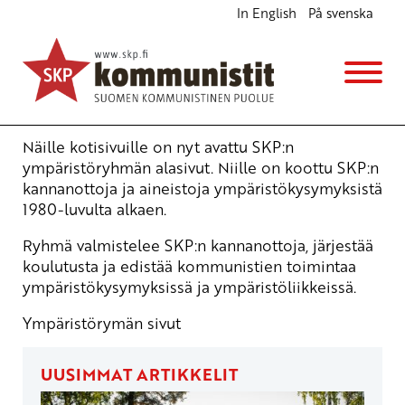
In English
På svenska
SKP:n ympäristöryhmän aineistoa
Ajankohtaista
18.2.2009 - 9:07
Tuotu Kirjoitus vanhasta järjestelmästä
Näille kotisivuille on nyt avattu SKP:n
ympäristöryhmän alasivut. Niille on koottu SKP:n
kannanottoja ja aineistoja ympäristökysymyksistä
1980-luvulta alkaen.
Ryhmä valmistelee SKP:n kannanottoja, järjestää
koulutusta ja edistää kommunistien toimintaa
ympäristökysymyksissä ja ympäristöliikkeissä.
Ympäristörymän sivut
UUSIMMAT ARTIKKELIT