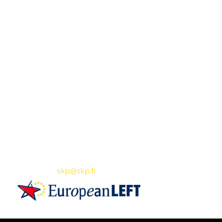
Yhteystiedot
SKP:n toimisto
Osoite: Viljatie 4 B 3. kerros, 00700 Helsinki
Puh: 045 7834 1346
Sähköposti:
skp
@skp.fi
SKP on Euroopan Vasemmistopuolueen jäsen.