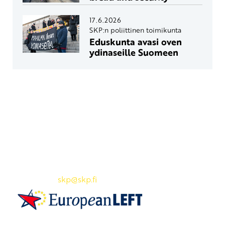
17.6.2026
SKP:n poliittinen toimikunta
Eduskunta avasi oven
ydinaseille Suomeen
Yhteystiedot
SKP:n toimisto
Osoite: Viljatie 4 B 3. kerros, 00700 Helsinki
Puh: 045 7834 1346
Sähköposti:
skp
@skp.fi
SKP on Euroopan Vasemmistopuolueen jäsen.