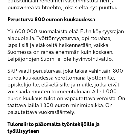
eduskuntaan rehellinen vasemmistolainen ja
punavihreä vaihtoehto, joka sieltä nyt puuttuu.
Perusturva 800 euroon kuukaudessa
Yli 600 000 suomalaista elää EU:n köyhyysrajan
alapuolella. Työttömyysturvaa, opintorahaa,
lapsilisiä ja eläkkeitä heikennetään, vaikka
Suomessa on rahaa enemmän kuin koskaan.
Leipäjonojen Suomi ei ole hyvinvointivaltio.
SKP vaatii perusturvaa, joka takaa vähintään 800
euroa kuukaudessa verottomana työttömille,
opiskelijoille, eläkeläisille ja muille, jotka eivät
voi saada muuten toimeentuloaan. Alle 1 000
euron kuukausitulot on vapautettava veroista. On
taattava lailla 1 300 euron minimipalkka. On
palautettava vuokrasääntely.
Tulonsiirto pääomalta työntekijöille ja
työllisyyteen