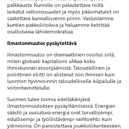
palkkausta. Kunnille on palautettava niiltä
leikatut valtionosuudet ja myös pääomatulot on
saatettava kunnallisveron piiriin. Vastustamme
kuntien pakkoliitoksia ja haluamme kehittää
osallistuvaa lähidemokratiaa.
Ilmastonmuutos pysäytettävä
Ilmastonmuutos on dramaattinen osoitus siitä,
miten globaali kapitalismi uhkaa koko
ihmiskunnan eloonjäämistä. Taloudellinen ja
poliittinen eliitti on alistanut niin ihmisen kuin
luonnon hyvinvoinnin taloudelliselle kilpailulle ja
voitontavoittelulle.
Suomen tulee toimia edelläkävijänä
ilmastonmuutoksen pysäyttämisessä. Energian
säästö ja uusiutuva energia ovat turvallisempi,
edullisempi ja työllistävämpi vaihtoehto kuin
ydinvoima. On panostettava joukkoliikenteeseen,