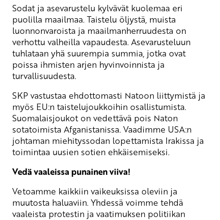
Sodat ja asevarustelu kylvävät kuolemaa eri
puolilla maailmaa. Taistelu öljystä, muista
luonnonvaroista ja maailmanherruudesta on
verhottu valheilla vapaudesta. Asevarusteluun
tuhlataan yhä suurempia summia, jotka ovat
poissa ihmisten arjen hyvinvoinnista ja
turvallisuudesta.
SKP vastustaa ehdottomasti Natoon liittymistä ja
myös EU:n taistelujoukkoihin osallistumista.
Suomalaisjoukot on vedettävä pois Naton
sotatoimista Afganistanissa. Vaadimme USA:n
johtaman miehityssodan lopettamista Irakissa ja
toimintaa uusien sotien ehkäisemiseksi.
Vedä vaaleissa punainen viiva!
Vetoamme kaikkiin vaikeuksissa oleviin ja
muutosta haluaviin. Yhdessä voimme tehdä
vaaleista protestin ja vaatimuksen politiikan