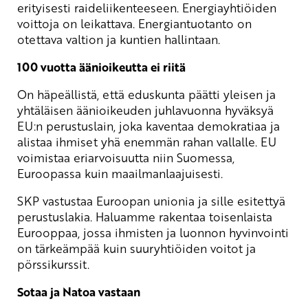
erityisesti raideliikenteeseen. Energiayhtiöiden
voittoja on leikattava. Energiantuotanto on
otettava valtion ja kuntien hallintaan.
100 vuotta äänioikeutta ei riitä
On häpeällistä, että eduskunta päätti yleisen ja
yhtäläisen äänioikeuden juhlavuonna hyväksyä
EU:n perustuslain, joka kaventaa demokratiaa ja
alistaa ihmiset yhä enemmän rahan vallalle. EU
voimistaa eriarvoisuutta niin Suomessa,
Euroopassa kuin maailmanlaajuisesti.
SKP vastustaa Euroopan unionia ja sille esitettyä
perustuslakia. Haluamme rakentaa toisenlaista
Eurooppaa, jossa ihmisten ja luonnon hyvinvointi
on tärkeämpää kuin suuryhtiöiden voitot ja
pörssikurssit.
Sotaa ja Natoa vastaan