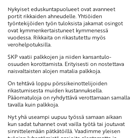
Nykyiset eduskuntapuolueet ovat avanneet
portit rikkaiden ahneudelle. Yhtiöiden
työntekijöiden työn tuloksista jakamat osingot
ovat kymmenkertaistuneet kymmenessä
vuodessa. Rikkaita on rikastutettu myös
verohelpotuksilla.
SKP vaatii palkkojen ja niiden kansantulo-
osuuden korottamista. Erityisesti on nostettava
naisvaltaisten alojen matalia palkkoja.
On tehtävä loppu pörssikeinottelijoiden
rikastumisesta muiden kustannuksella.
Pääomatuloja on ryhdyttävä verottamaan samalla
tavalla kuin palkkoja.
Nyt yhä useampi uupuu työssä samaan aikaan
kun sadat tuhannet ovat vailla työtä tai joutuvat
sinnittelemään pätkätöillä. Vaadimme yleisen
työajan lyhentämistä ansioita alentamatta ja