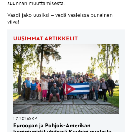
suunnan muuttamisesta.
Vaadi jako uusiksi – vedä vaaleissa punainen
viiva!
UUSIMMAT ARTIKKELIT
1.7.2026
SKP
Euroopan ja Pohjois-Amerikan
kommunistit yhdessä Kuuban puolesta