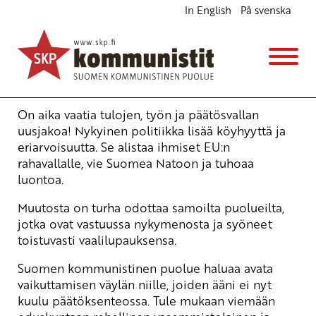
In English
På svenska
SKP:n vaalivetoomus 2007: JAKO UUSIKSI!
Ajankohtaista
17.2.2007 - 17:56
Tuotu Kirjoitus vanhasta järjestelmästä
On aika vaatia tulojen, työn ja päätösvallan
uusjakoa! Nykyinen politiikka lisää köyhyyttä ja
eriarvoisuutta. Se alistaa ihmiset EU:n
rahavallalle, vie Suomea Natoon ja tuhoaa
luontoa.
Muutosta on turha odottaa samoilta puolueilta,
jotka ovat vastuussa nykymenosta ja syöneet
toistuvasti vaalilupauksensa.
Suomen kommunistinen puolue haluaa avata
vaikuttamisen väylän niille, joiden ääni ei nyt
kuulu päätöksenteossa. Tule mukaan viemään