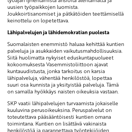
uusien työpaikkojen luomista.
Joukkoirtisanomiset ja pätkätöiden teettämisellä
keinottelu on lopetettava.
Lähipalvelujen ja lähidemokratian puolesta
Suomalaisten enemmistö haluaa kehittää kuntien
palveluja ja asukkaiden vaikutusmahdollisuuksia.
Siitä huolimatta nykyiset eduskuntapuolueet
kokoomuksesta Vasemmistoliittoon ajavat
kuntauudistusta, jonka tarkoitus on karsia
lähipalveluja, vähentää henkilöstöä, lopettaa
suuri osa kunnista ja yksityistää palveluja. Tämä
on samalla hyökkäys naisten oikeuksia vastaan.
SKP vaatii lähipalvelujen turvaamista jokaiselle
kuuluvina perusoikeuksina. Peruspalvelut on
toteutettava pääsääntöisesti kuntien omana
toimintana. Kuntien on lisättävä vakinaista
henkilöstöä ja parannettava työntekijöiden