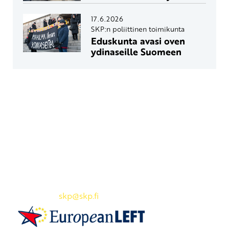
17.6.2026
SKP:n poliittinen toimikunta
Eduskunta avasi oven
ydinaseille Suomeen
Yhteystiedot
SKP:n toimisto
Osoite: Viljatie 4 B 3. kerros, 00700 Helsinki
Puh: 045 7834 1346
Sähköposti:
skp
@skp.fi