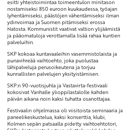
esitti yhteistoimintaa toimeentulon minitason
nostamiseksi 850 euroon kuukaudessa, työajan
lyhentämiseksi, päästöjen vähentämiseksi ilman
ydinvoimaa ja Suomen pitämiseksi erossa
Natosta. Kommunistit vaativat valtion ylijäämistä
ja pääomatuloja verottamalla lisää rahaa kuntien
palveluihin.
SKP kokoaa kuntavaaleihin vasemmistolaista ja
punavihreää vaihtoehto, joka puolustaa
lähipalveluja perusoikeutena ja torjuu
kunnallisten palvelujen yksityistämisen.
SKP:n 90-vuotisjuhla ja Vastavirta-festivaali
kokosivat Vanhalle ylioppilastalolle kahden
päivän aikana noin kaksi tuhatta osanottajaa.
Festivaalin ohjelmassa oli viisitoista seminaaria ja
paneelikeskustelua, kaksi konserttia, klubi,
Kolmen sepän patsaalla pidetty vaihtoehtotori,