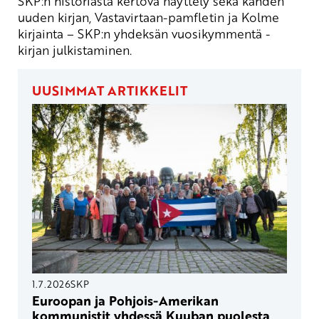
SKP:n historiasta kertova näyttely sekä kahden
uuden kirjan, Vastavirtaan-pamfletin ja Kolme
kirjainta – SKP:n yhdeksän vuosikymmentä -
kirjan julkistaminen.
UUSIMMAT ARTIKKELIT
1.7.2026
SKP
Euroopan ja Pohjois-Amerikan
kommunistit yhdessä Kuuban puolesta