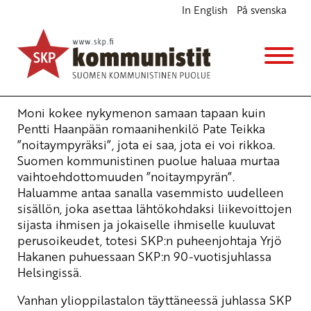
In English
På svenska
SKP:n juhla täytti Vanhan ylioppilastalon
Ajankohtaista
16.9.2008 - 22:05
Tuotu Kirjoitus vanhasta järjestelmästä
Moni kokee nykymenon samaan tapaan kuin
Pentti Haanpään romaanihenkilö Pate Teikka
”noitaympyräksi”, jota ei saa, jota ei voi rikkoa.
Suomen kommunistinen puolue haluaa murtaa
vaihtoehdottomuuden ”noitaympyrän”.
Haluamme antaa sanalla vasemmisto uudelleen
sisällön, joka asettaa lähtökohdaksi liikevoittojen
sijasta ihmisen ja jokaiselle ihmiselle kuuluvat
perusoikeudet, totesi SKP:n puheenjohtaja Yrjö
Hakanen puhuessaan SKP:n 90-vuotisjuhlassa
Helsingissä.
Vanhan ylioppilastalon täyttäneessä juhlassa SKP