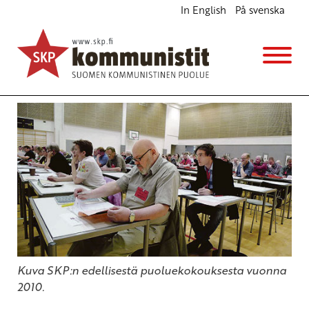
In English
På svenska
SKP:n johdon valinnat keskustelussa
Ajankohtaista
10.5.2013 - 15:51
Tuotu Kirjoitus vanhasta järjestelmästä
Kuva SKP:n edellisestä puoluekokouksesta vuonna
2010.