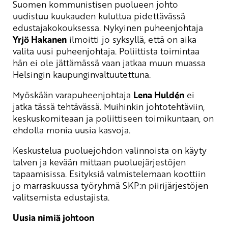
Suomen kommunistisen puolueen johto
uudistuu kuukauden kuluttua pidettävässä
edustajakokouksessa. Nykyinen puheenjohtaja
Yrjö Hakanen
ilmoitti jo syksyllä, että on aika
valita uusi puheenjohtaja. Poliittista toimintaa
hän ei ole jättämässä vaan jatkaa muun muassa
Helsingin kaupunginvaltuutettuna.
Myöskään varapuheenjohtaja
Lena Huldén
ei
jatka tässä tehtävässä. Muihinkin johtotehtäviin,
keskuskomiteaan ja poliittiseen toimikuntaan, on
ehdolla monia uusia kasvoja.
Keskustelua puoluejohdon valinnoista on käyty
talven ja kevään mittaan puoluejärjestöjen
tapaamisissa. Esityksiä valmistelemaan koottiin
jo marraskuussa työryhmä SKP:n piirijärjestöjen
valitsemista edustajista.
Uusia nimiä johtoon