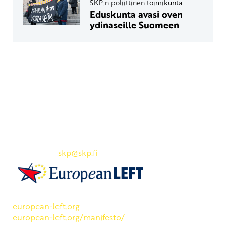
SKP:n poliittinen toimikunta
Eduskunta avasi oven
ydinaseille Suomeen
Yhteystiedot
SKP:n toimisto
Osoite: Viljatie 4 B 3. kerros, 00700 Helsinki
Puh: 045 7834 1346
Sähköposti:
skp
@skp.fi
SKP on Euroopan Vasemmistopuolueen jäsen.
european-left.org
european-left.org/manifesto/