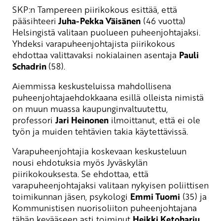
SKP:n Tampereen piirikokous esittää, että
pääsihteeri
Juha-Pekka Väisänen
(46 vuotta)
Helsingistä valitaan puolueen puheenjohtajaksi.
Yhdeksi varapuheenjohtajista piirikokous
ehdottaa valittavaksi nokialainen asentaja
Pauli
Schadrin
(58).
Aiemmissa keskusteluissa mahdollisena
puheenjohtajaehdokkaana esillä olleista nimistä
on muun muassa kaupunginvaltuutettu,
professori
Jari Heinonen
ilmoittanut, että ei ole
työn ja muiden tehtävien takia käytettävissä.
Varapuheenjohtajia koskevaan keskusteluun
nousi ehdotuksia myös Jyväskylän
piirikokouksesta. Se ehdottaa, että
varapuheenjohtajaksi valitaan nykyisen poliittisen
toimikunnan jäsen, psykologi
Emmi Tuomi
(35) ja
Kommunistisen nuorisoliiton puheenjohtajana
tähän kevääseen asti toiminut
Heikki Ketoharju