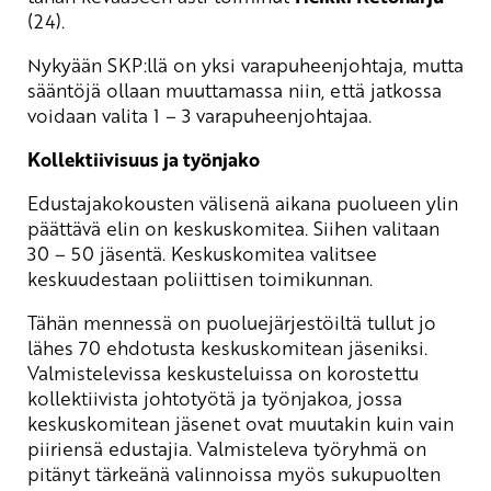
(24).
Nykyään SKP:llä on yksi varapuheenjohtaja, mutta
sääntöjä ollaan muuttamassa niin, että jatkossa
voidaan valita 1 – 3 varapuheenjohtajaa.
Kollektiivisuus ja työnjako
Edustajakokousten välisenä aikana puolueen ylin
päättävä elin on keskuskomitea. Siihen valitaan
30 – 50 jäsentä. Keskuskomitea valitsee
keskuudestaan poliittisen toimikunnan.
Tähän mennessä on puoluejärjestöiltä tullut jo
lähes 70 ehdotusta keskuskomitean jäseniksi.
Valmistelevissa keskusteluissa on korostettu
kollektiivista johtotyötä ja työnjakoa, jossa
keskuskomitean jäsenet ovat muutakin kuin vain
piiriensä edustajia. Valmisteleva työryhmä on
pitänyt tärkeänä valinnoissa myös sukupuolten