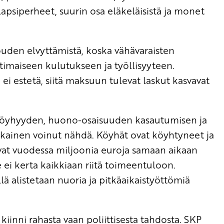
apsiperheet, suurin osa eläkeläisistä ja monet
uden elvyttämistä, koska vähävaraisten
imaiseen kulutukseen ja työllisyyteen.
ä ei estetä, siitä maksuun tulevat laskut kasvavat
köyhyyden, huono-osaisuuden kasautumisen ja
okainen voinut nähdä. Köyhät ovat köyhtyneet ja
avat vuodessa miljoonia euroja samaan aikaan
 ei kerta kaikkiaan riitä toimeentuloon.
ä alistetaan nuoria ja pitkäaikaistyöttömiä
iinni rahasta vaan poliittisesta tahdosta. SKP