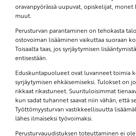
oravanpyörässä uupuvat, opiskelijat, monet l
muut.
Perusturvan parantaminen on tehokasta talo
ostovoiman lisääminen vaikuttaa suoraan kot
Toisaalta taas, jos syrjäytymisen lisääntymist
entisestään.
Eduskuntapuolueet ovat luvanneet toimia 
syrjäytymisen ehkäisemiseksi. Tulokset on j
rikkaat rikastuneet. Suurituloisimmat tiena
kun sadat tuhannet saavat niin vähän, että se
Työttömyysturvan vastikkeellisuutta lisäämäll
lähes ilmaiseksi työvoimaksi.
Perusturvauudistuksen toteuttaminen ei ole k