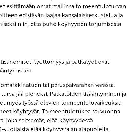
ueet esittämään omat mallinsa toimeentuloturvan
tteen edistävän laajaa kansalaiskeskustelua ja
amiseksi niin, että puhe köyhyyden torjumisesta
isanomiset, työttömyys ja pätkätyöt ovat
ääntymiseen.
työmarkkinatuen tai peruspäivärahan varassa.
turva jää pieneksi. Pätkätöiden lisääntyminen ja
t myös työssä olevien toimeentulovaikeuksia.
erheet köyhtyvät. Toimeentulotukea sai vuonna
a, joka seitsemäs, elää köyhyydessä.
-vuotiaista elää köyhyysrajan alapuolella.