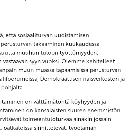
 että sosiaaliturvan uudistamisen
n perusturvan takaaminen kuukaudessa
llisuutta muuhun tuloon työttömyyden,
 vastaavan syyn vuoksi. Olemme kehitelleet
eenpäin muun muassa tapaamisissa perusturvan
iaalifoorumeissa, Demokraattisen naisverkoston ja
 pohjalta.
ntaminen on välttämätöntä köyhyyden ja
rantaminen on kansalaisten suuren enemmistön
rvitsevat toimeentuloturvaa ainakin jossain
t, pätkätöissä sinnittelevät, työelämän