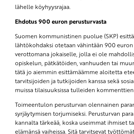
lähelle köyhyysrajaa.
Ehdotus 900 euron perusturvasta
Suomen kommunistinen puolue (SKP) esittää,
lähtökohdaksi otetaan vähintään 900 euro
verottomana jokaiselle, jolla ei ole mahdo
opiskelun, pätkätöiden, vanhuuden tai muun
tätä jo aiemmin esittämäämme aloitetta et
tarvitsijoiden ja tutkijoiden kanssa sekä sos
muissa tilaisuuksissa tulleiden kommenttien
Toimeentulon perusturvan olennainen para
syrjäytymisen torjumiseksi. Perusturvan pa
kannalta tärkeää, koska useimmat ihmiset ta
elämänsä vaiheissa. Sitä tarvitsevat työttömä