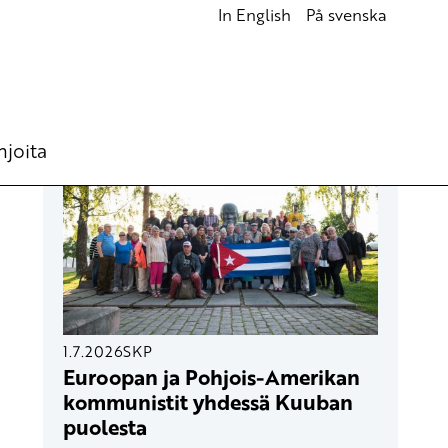
In English
På svenska
UUSIMMAT ARTIKKELIT
hjoita
1.7.2026
SKP
Euroopan ja Pohjois-Amerikan
kommunistit yhdessä Kuuban
puolesta