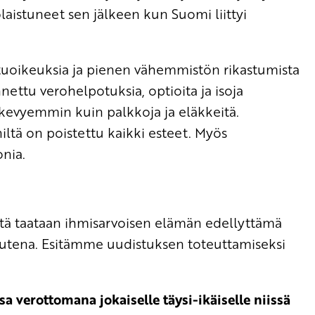
tolaistuneet sen jälkeen kun Suomi liittyi
etuoikeuksia ja pienen vähemmistön rikastumista
nettu verohelpotuksia, optioita ja isoja
kevyemmin kuin palkkoja ja eläkkeitä.
iltä on poistettu kaikki esteet. Myös
onia.
että taataan ihmisarvoisen elämän edellyttämä
utena. Esitämme uudistuksen toteuttamiseksi
 verottomana jokaiselle täysi-ikäiselle niissä