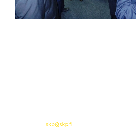
Yhteystiedot
SKP:n toimisto
Osoite: Viljatie 4 B 3. kerros, 00700 Helsinki
Puh: 045 7834 1346
Sähköposti:
skp
@skp.fi