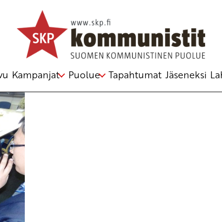
stelmästä
vu
Kampanjat
Puolue
Tapahtumat
Jäseneksi
La