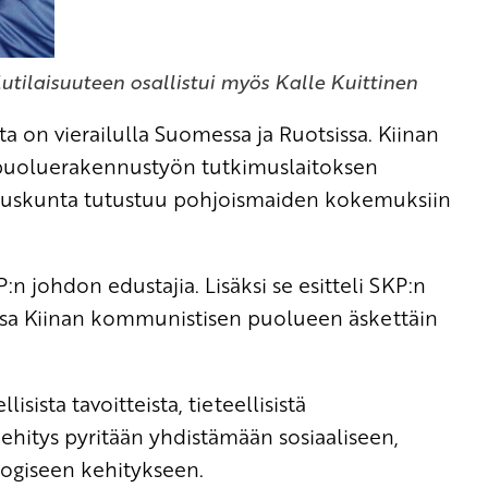
tilaisuuteen osallistui myös Kalle Kuittinen
on vierailulla Suomessa ja Ruotsissa. Kiinan
uoluerakennustyön tutkimuslaitoksen
uuskunta tutustuu pohjoismaiden kokemuksiin
n johdon edustajia. Lisäksi se esitteli SKP:n
dessa Kiinan kommunistisen puolueen äskettäin
sista tavoitteista, tieteellisistä
 kehitys pyritään yhdistämään sosiaaliseen,
logiseen kehitykseen.