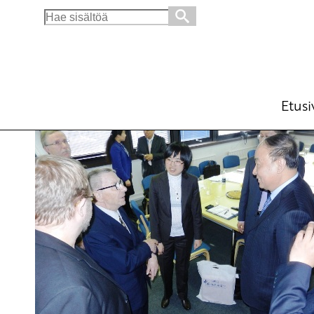
Search
for:
SKP:llä vieraita Kiinasta
Ajankohtaista
29.4.2013 - 20:54
Tuotu Kirjoitus vanhasta järje
Etusi