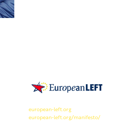
SKP on Euroopan Vasemmistopuolueen j
european-left.org
european-left.org/manifesto/