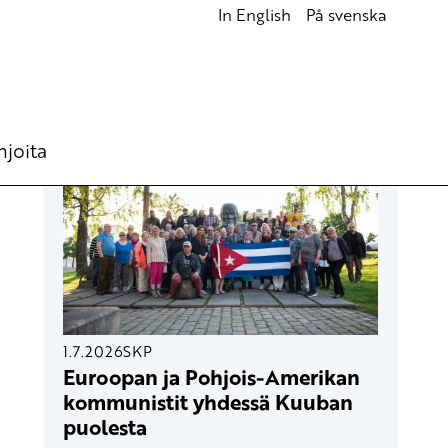
In English
På svenska
UUSIMMAT ARTIKKELIT
hjoita
1.7.2026
SKP
Euroopan ja Pohjois-Amerikan
kommunistit yhdessä Kuuban
puolesta