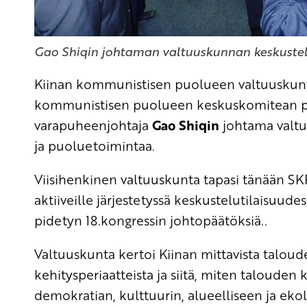
Gao Shiqin johtaman valtuuskunnan keskustelu
Kiinan kommunistisen puolueen valtuuskunta 
kommunistisen puolueen keskuskomitean p
varapuheenjohtaja
Gao Shiqin
johtama valt
ja puoluetoimintaa.
Viisihenkinen valtuuskunta tapasi tänään SKP:
aktiiveille järjestetyssä keskustelutilaisuu
pidetyn 18.kongressin johtopäätöksiä..
Valtuuskunta kertoi Kiinan mittavista taloudelli
kehitysperiaatteista ja siitä, miten talouden
demokratian, kulttuurin, alueelliseen ja eko