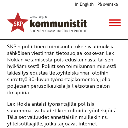
In English
På svenska
SKP vastustaa Lex Nokiaa
Ajankohtaista
3.3.2009 - 19:08
(Muokattu 6.11.2025 - 13:49)
Tuotu Kirjoitus vanhasta järjestelmästä
SKP:n poliittinen toimikunta tukee vaatimuksia
sähköisen viestinnän tietosuojaa koskevan Lex
Nokian vetämisestä pois eduskunnasta tai sen
hylkäämisestä. Poliittisen toimikunnan mielestä
lakiesitys edustaa tietoyhteiskunnan oloihin
siirrettyä 30-luvun työnantajakomentoa, jolla
poljetaan perusoikeuksia ja lietsotaan pelon
ilmapiiriä.
Lex Nokia antaisi työnantajille poliisia
suuremmat valtuudet kontrolloida työntekijöitä.
Tällaiset valtuudet annettaisiin muillekin ns.
yhteisötilaajille, jotka tarjoavat internet-