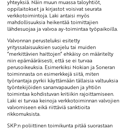
yhteyksiä. Näin muun muassa taloyhtiöt,
oppilaitokset ja kirjastot voisivat seurata
verkkotoimintoja. Laki antaisi myös
mahdollisuuksia heikentää toimittajien
lähdesuojaa ja valvoa ay-toimintaa työpaikoilla.
Valvonnan perusteluksi esitetty
yrityssalaisuuksien suojelu tai muiden
”merkittävien haittojen” ehkäisy on määritelty
niin epämääräisesti, että se ei turvaa
perusoikeuksia. Esimerkiksi Nokian ja Soneran
toiminnasta on esimerkkejä siitä, miten
työnantaja pyrkii käyttämään tällaisia valtuuksia
työntekijöiden sananvapauden ja yhtiön
toimintaa kohdistuvan kritiikin rajoittamiseen.
Laki ei turvaa keinoja verkkotoiminnan valvojien
valvomiseen eikä riittäviä sanktioita
rikkomuksista.
SKP:n poliittinen toimikunta pitää suorastaan