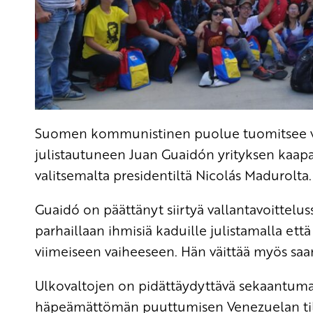
Suomen kommunistinen puolue tuomitsee vah
julistautuneen Juan Guaidón yrityksen kaapa
valitsemalta presidentiltä Nicolás Madurolta.
Guaidó on päättänyt siirtyä vallantavoittelus
parhaillaan ihmisiä kaduille julistamalla e
viimeiseen vaiheeseen. Hän väittää myös sa
Ulkovaltojen on pidättäydyttävä sekaantumas
häpeämättömän puuttumisen Venezuelan tila