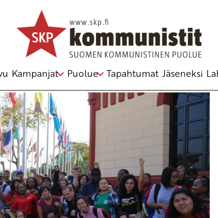
rityksen
,
demokratia
,
vallankaappaus
,
Venezuela
,
yhdysvallat
vu
Kampanjat
Puolue
Tapahtumat
Jäseneksi
La