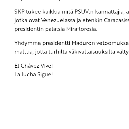
SKP tukee kaikkia niitä PSUV:n kannattajia, a
jotka ovat Venezuelassa ja etenkin Caracasiss
presidentin palatsia Mirafloresia.
Yhdymme presidentti Maduron vetoomukseen s
malttia, jotta turhilta väkivaltaisuuksilta vält
El Chávez Vive!
La lucha Sigue!