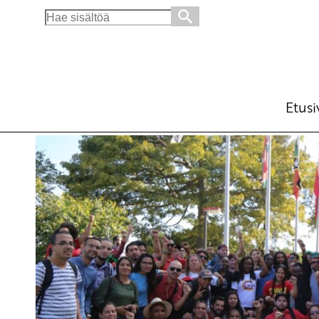
Search
for:
SKP tuomitsee Venezuelan vallankaappausy
Ajankohtaista
Kannanotot
Avainsanat:
bolivariaanien vallankumous
,
Caracas
Etusi
30.4.2019 - 19:19
SKP