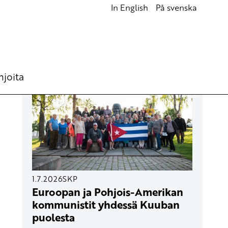
In English
På svenska
UUSIMMAT ARTIKKELIT
hjoita
1.7.2026
SKP
Euroopan ja Pohjois-Amerikan
kommunistit yhdessä Kuuban
puolesta