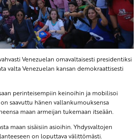
vasti Venezuelan omavaltaisesti presidentiksi
ta valta Venezuelan kansan demokraattisesti
saan perinteisempiin keinoihin ja mobilisoi
ttä on saavuttu hänen vallankumouksensa
aneensa maan armeijan tukemaan itseään.
ta maan sisäisiin asioihin. Yhdysvaltojen
nteeseen on loputtava välittömästi.