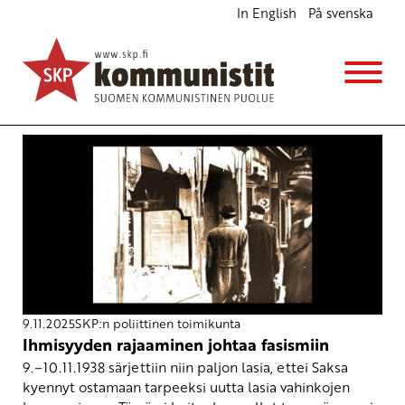
In English
På svenska
Avainsana
demokratia
9.11.2025
SKP:n poliittinen toimikunta
Ihmisyyden rajaaminen johtaa fasismiin
9.–10.11.1938 särjettiin niin paljon lasia, ettei Saksa
kyennyt ostamaan tarpeeksi uutta lasia vahinkojen