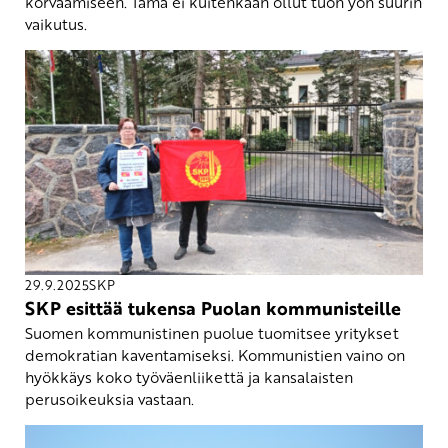
korvaamiseen. Tämä ei kuitenkaan ollut tuon yön suurin
vaikutus.
29.9.2025
SKP
SKP esittää tukensa Puolan kommunisteille
Suomen kommunistinen puolue tuomitsee yritykset
demokratian kaventamiseksi. Kommunistien vaino on
hyökkäys koko työväenliikettä ja kansalaisten
perusoikeuksia vastaan.