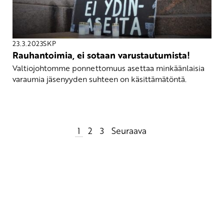
23.3.2023
SKP
Rauhantoimia, ei sotaan varustautumista!
Valtiojohtomme ponnettomuus asettaa minkäänlaisia
varaumia jäsenyyden suhteen on käsittämätöntä.
Artikkelien
1
2
3
Seuraava
sivutus