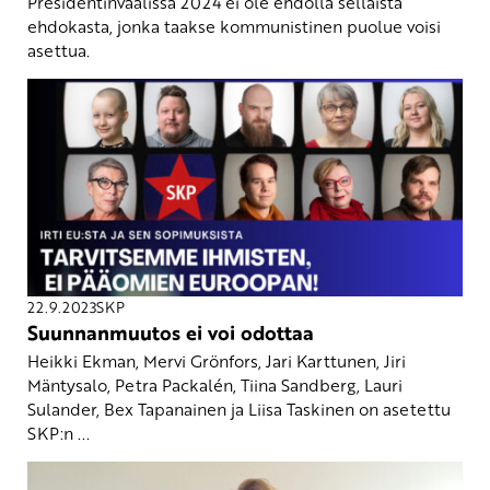
Presidentinvaalissa 2024 ei ole ehdolla sellaista
ehdokasta, jonka taakse kommunistinen puolue voisi
asettua.
22.9.2023
SKP
Suunnanmuutos ei voi odottaa
Heikki Ekman, Mervi Grönfors, Jari Karttunen, Jiri
Mäntysalo, Petra Packalén, Tiina Sandberg, Lauri
Sulander, Bex Tapanainen ja Liisa Taskinen on asetettu
SKP:n ...