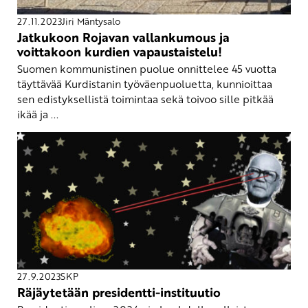
27.11.2023
Jiri Mäntysalo
Jatkukoon Rojavan vallankumous ja
voittakoon kurdien vapaustaistelu!
Suomen kommunistinen puolue onnittelee 45 vuotta
täyttävää Kurdistanin työväenpuoluetta, kunnioittaa
sen edistyksellistä toimintaa sekä toivoo sille pitkää
ikää ja ...
27.9.2023
SKP
Räjäytetään presidentti-instituutio