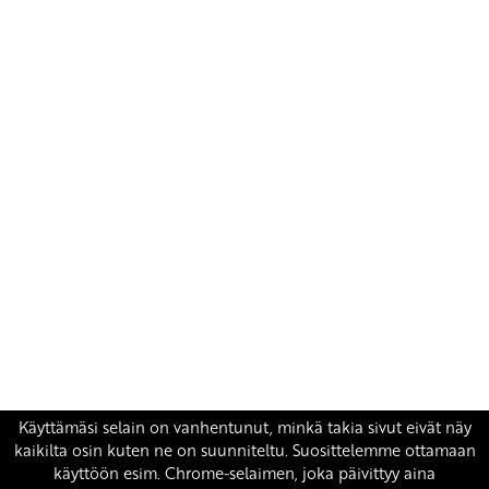
Yhteystiedot
SKP:n toimisto
Osoite: Viljatie 4 B 3. kerros, 00700 Helsinki
Puh: 045 7834 1346
Sähköposti:
skp
@skp.fi