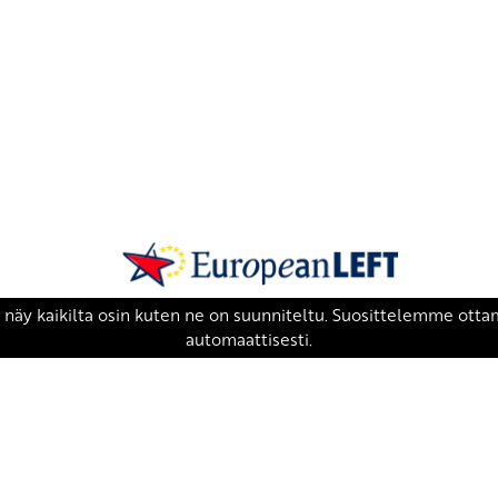
SKP on Euroopan Vasemmistopuolueen j
european-left.org
european-left.org/manifesto/
Copyright 2026 © SKP
|
Tietosuojaseloste