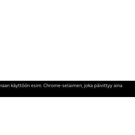
äsen.