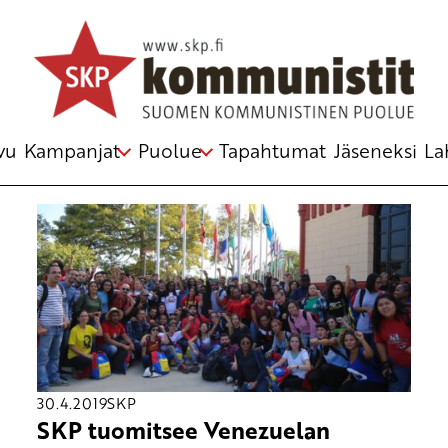
Avainsana
Caracas
vu
Kampanjat
Puolue
Tapahtumat
Jäseneksi
La
30.4.2019
SKP
SKP tuomitsee Venezuelan