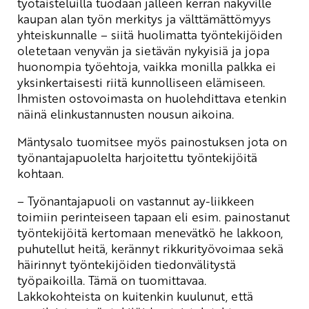
työtaisteluilla tuodaan jälleen kerran näkyville
kaupan alan työn merkitys ja välttämättömyys
yhteiskunnalle – siitä huolimatta työntekijöiden
oletetaan venyvän ja sietävän nykyisiä ja jopa
huonompia työehtoja, vaikka monilla palkka ei
yksinkertaisesti riitä kunnolliseen elämiseen.
Ihmisten ostovoimasta on huolehdittava etenkin
näinä elinkustannusten nousun aikoina.
Mäntysalo tuomitsee myös painostuksen jota on
työnantajapuolelta harjoitettu työntekijöitä
kohtaan.
– Työnantajapuoli on vastannut ay-liikkeen
toimiin perinteiseen tapaan eli esim. painostanut
työntekijöitä kertomaan menevätkö he lakkoon,
puhutellut heitä, kerännyt rikkurityövoimaa sekä
häirinnyt työntekijöiden tiedonvälitystä
työpaikoilla. Tämä on tuomittavaa.
Lakkokohteista on kuitenkin kuulunut, että