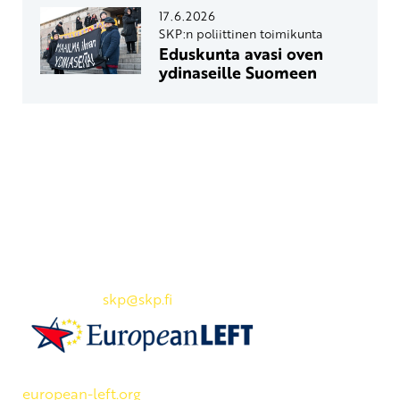
17.6.2026
SKP:n poliittinen toimikunta
Eduskunta avasi oven
ydinaseille Suomeen
Yhteystiedot
SKP:n toimisto
Osoite: Viljatie 4 B 3. kerros, 00700 Helsinki
Puh: 045 7834 1346
Sähköposti:
skp
@skp.fi
SKP on Euroopan Vasemmistopuolueen jäsen.
european-left.org