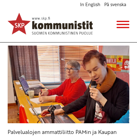
In English
På svenska
SKP tukee kaupan alan lakkoa
Ajankohtaista
Avainsanat:
kauppa
,
lakko
,
myyjät
,
palkat
,
pam
9.2.2023 - 12:34
SKP
Palvelualojen ammattiliitto PAMin ja Kaupan