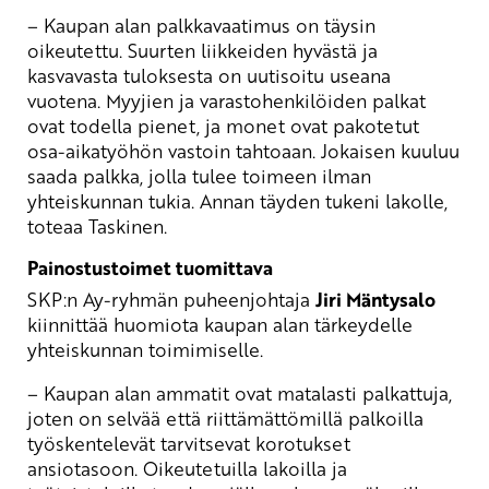
– Kaupan alan palkkavaatimus on täysin
oikeutettu. Suurten liikkeiden hyvästä ja
kasvavasta tuloksesta on uutisoitu useana
vuotena. Myyjien ja varastohenkilöiden palkat
ovat todella pienet, ja monet ovat pakotetut
osa-aikatyöhön vastoin tahtoaan. Jokaisen kuuluu
saada palkka, jolla tulee toimeen ilman
yhteiskunnan tukia. Annan täyden tukeni lakolle,
toteaa Taskinen.
Painostustoimet tuomittava
SKP:n Ay-ryhmän puheenjohtaja
Jiri Mäntysalo
kiinnittää huomiota kaupan alan tärkeydelle
yhteiskunnan toimimiselle.
– Kaupan alan ammatit ovat matalasti palkattuja,
joten on selvää että riittämättömillä palkoilla
työskentelevät tarvitsevat korotukset
ansiotasoon. Oikeutetuilla lakoilla ja