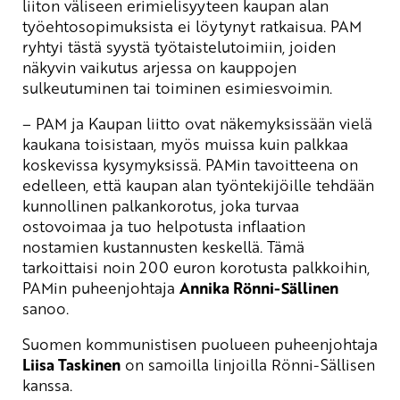
liiton väliseen erimielisyyteen kaupan alan
työehtosopimuksista ei löytynyt ratkaisua. PAM
ryhtyi tästä syystä työtaistelutoimiin, joiden
näkyvin vaikutus arjessa on kauppojen
sulkeutuminen tai toiminen esimiesvoimin.
– PAM ja Kaupan liitto ovat näkemyksissään vielä
kaukana toisistaan, myös muissa kuin palkkaa
koskevissa kysymyksissä. PAMin tavoitteena on
edelleen, että kaupan alan työntekijöille tehdään
kunnollinen palkankorotus, joka turvaa
ostovoimaa ja tuo helpotusta inflaation
nostamien kustannusten keskellä. Tämä
tarkoittaisi noin 200 euron korotusta palkkoihin,
PAMin puheenjohtaja
Annika Rönni-Sällinen
sanoo.
Suomen kommunistisen puolueen puheenjohtaja
Liisa Taskinen
on samoilla linjoilla Rönni-Sällisen
kanssa.