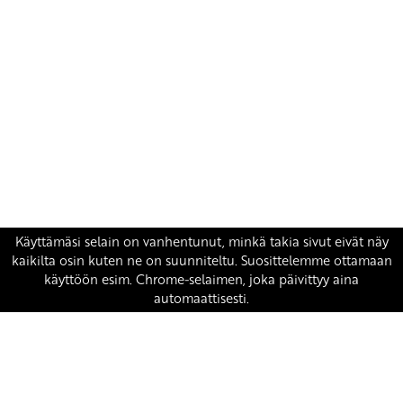
Yhteystiedot
SKP:n toimisto
Osoite: Viljatie 4 B 3. kerros, 00700 Helsinki
Puh: 045 7834 1346
Sähköposti:
skp
@skp.fi
SKP on Euroopan Vasemmistopuolueen jäsen.
european-left.org
european-left.org/manifesto/