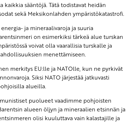
 kaikkia sääntöjä. Tätä todistavat heidän
ä sodat sekä Meksikonlahden ympäristökatastrofi.
energia- ja mineraalivaroja ja suuria
Barentsinmeri on esimerkiksi tärkeä alue turskan
ristössä voivat olla vaarallisia turskalle ja
 mahdollisuuksien menettämiseen.
linen merkitys EU:lle ja NATOlle, kun ne pyrkivät
onnonvaroja. Siksi NATO järjestää jatkuvasti
hjoisilla alueilla.
ommunistiset puolueet vaadimme pohjoisten
Barentsin alueen öljyn ja mineraalien etsinnän ja
ntsinmeren olisi kuuluttava vain kalastajille ja