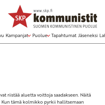
elmästä
vu
Kampanjat
Puolue
Tapahtumat
Jäseneksi
La
at riistää aluetta voittoja saadakseen. Näitä
t. Kun tämä kolmikko pyrkii hallitsemaan