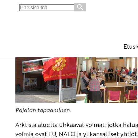
Search
for:
Rauhan, edistyksen ja ympäristön puolesta
Ajankohtaista
28.6.2011 - 8:53
Tuotu Kirjoitus vanhasta järjest
Etusi
Pajalan tapaaminen.
Arktista aluetta uhkaavat voimat, jotka haluav
voimia ovat EU, NATO ja ylikansalliset yhtiö