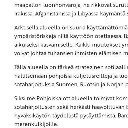
maapallon luonnonvaroja, ne rikkovat surutta
Irakissa, Afganistanissa ja Libyassa käymäns
Arktisella alueella on suuria käyttämättömiä 
ympäristöriskejä niitä käyttöön otettaessa. 
aikuiseksi kasvamiselle. Kaikki muutokset ympä
voivat johtaa tuhansien ihmisten elämisen
Tällä alueella on tärkeä strateginen sotilaal
hallitsemaan pohjoisia kuljetusreittejä ja lu
sotaharjoituksia Suomen, Ruotsin ja Norjan po
Siksi me Pohjoiskalottialueella toimivat k
sotaharjoitusten sekä herkästi haavoittuvan 
hyväksikäytön täydellistä pysäyttämistä. Bare
merenkulkijoille.