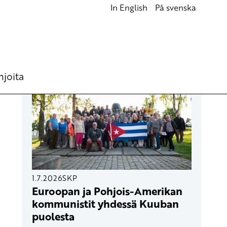
In English
På svenska
UUSIMMAT ARTIKKELIT
hjoita
1.7.2026
SKP
Euroopan ja Pohjois-Amerikan
kommunistit yhdessä Kuuban
puolesta