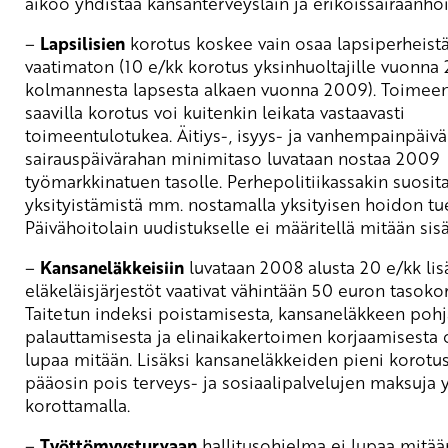
aikoo yhdistää kansanterveyslain ja erikoissairaanhoi
–
Lapsilisien
korotus koskee vain osaa lapsiperheistä
vaatimaton (10 e/kk korotus yksinhuoltajille vuonna
kolmannesta lapsesta alkaen vuonna 2009). Toimee
saavilla korotus voi kuitenkin leikata vastaavasti
toimeentulotukea. Äitiys-, isyys- ja vanhempainpäivä
sairauspäivärahan minimitaso luvataan nostaa 2009
työmarkkinatuen tasolle. Perhepolitiikassakin suosit
yksityistämistä mm. nostamalla yksityisen hoidon tu
Päivähoitolain uudistukselle ei määritellä mitään sisä
–
Kansaneläkkeisiin
luvataan 2008 alusta 20 e/kk lisä
eläkeläisjärjestöt vaativat vähintään 50 euron tasokor
Taitetun indeksi poistamisesta, kansaneläkkeen poh
palauttamisesta ja elinaikakertoimen korjaamisesta 
lupaa mitään. Lisäksi kansaneläkkeiden pieni korotus
pääosin pois terveys- ja sosiaalipalvelujen maksuja
korottamalla.
–
Työttömyysturvaan
hallitusohjelma ei lupaa mitää