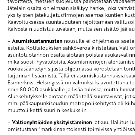
tavoitteita, metsien suojelussa painotetaan vapaaeht
Jätelain osalta ohjelmaan sisältyy hanke, joka vahvis
yksityisten jätekuljetusfirmojen asemaa kuntien kust
Kaavoituksessa suuntaudutaan rajoittamaan valitusoi
Kaivoslain uudistus luvataan, mutta sen sisältö jää au
–
Asumiskustannusten
nousulle ei ohjelmassa asete
esteitä. Kotitalouksien sähköveroa kiristetään. Valti
asuntotuotannon osalta aiotaan poistaa asukasvalinna
mikä suosii hyvätuloisia. Asumismenojen alentamise
vuokrasääntelyn sijasta ohjelmassa korostetaan tont
tarjonnan lisäämistä. Tällä ei asumiskustannuksia saad
Esimerkiksi Helsingissä on valmiiksi kaavoitettuna t
noin 80 000 asukkaalle ja lisää tulossa, mutta hinna
Aluekehitykselle aiotaan määritellä suuntaviivat, jotk
mm. pääkaupunkiseudun metropolikehitystä eli kiih
muuttoliikettä suuriin keskuksiin.
–
Valtionyhtiöiden yksityistäminen
jatkuu. Hallitus 
omistustaan ”markkinaehtoisesti toimivissa yhtiöissä