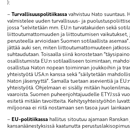
):
–
Turvallisuuspolitiikassa
vahvistuu Nato suuntaus. H
valmistelee uuden turvallisuus- ja puolustuspoliittis
jossa ”selvitetään mm. EU:n turvatakuiden sekä sotila
liittoutumattomuuden ja liittoutumisen vaikutukset,
perusteella arvioidaan Suomen sotilaallista asemaa”
jättää auki sen, miten liittoutumattomuuteen jatkoss
suhtaudutaan. Toisaalla siinä korostetaan ”täysipaino
osallistumista EU:n sotilaalliseen toimintaan, mahdol
osallistua Naton nopean toiminnan joukkoihin ja tran
yhteistyötä USA:n kanssa sekä ”säilytetään mahdolli
Naton jäsenyyttä”. Samalla tuetaan asevientiä ja EU:n
yhteistyötä. Ohjelmaan ei sisälly mitään huolenilma
vaaroista. Suomen puheenjohtajuudelle ETYJ:ssä vu
esitetä mitään tavoitteita. Kehitysyhteistyöhön luvat
miljoonaa ei riitä nostamaan sen tasoa juuri lainkaan
–
EU-politiikassa
hallitus sitoutuu ajamaan Ranskan 
kansanäänestyksissä kaatunutta perustuslakisopimust