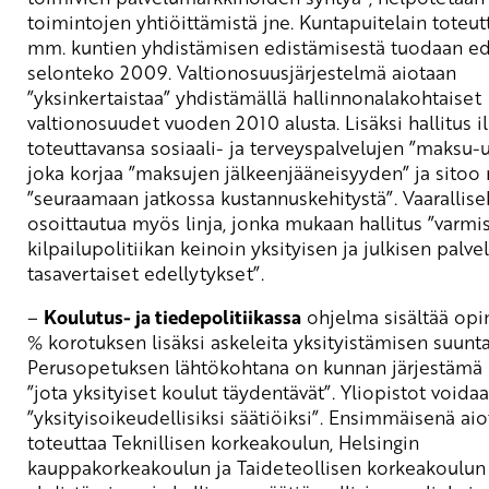
toimintojen yhtiöittämistä jne. Kuntapuitelain toteut
mm. kuntien yhdistämisen edistämisestä tuodaan e
selonteko 2009. Valtionosuusjärjestelmä aiotaan
”yksinkertaistaa” yhdistämällä hallinnonalakohtaiset
valtionosuudet vuoden 2010 alusta. Lisäksi hallitus i
toteuttavansa sosiaali- ja terveyspalvelujen ”maksu-
joka korjaa ”maksujen jälkeenjääneisyyden” ja sitoo
”seuraamaan jatkossa kustannuskehitystä”. Vaarallise
osoittautua myös linja, jonka mukaan hallitus ”varmi
kilpailupolitiikan keinoin yksityisen ja julkisen palv
tasavertaiset edellytykset”.
–
Koulutus- ja tiedepolitiikassa
ohjelma sisältää opi
% korotuksen lisäksi askeleita yksityistämisen suunt
Perusopetuksen lähtökohtana on kunnan järjestämä
”jota yksityiset koulut täydentävät”. Yliopistot void
”yksityisoikeudellisiksi säätiöiksi”. Ensimmäisenä ai
toteuttaa Teknillisen korkeakoulun, Helsingin
kauppakorkeakoulun ja Taideteollisen korkeakoulun