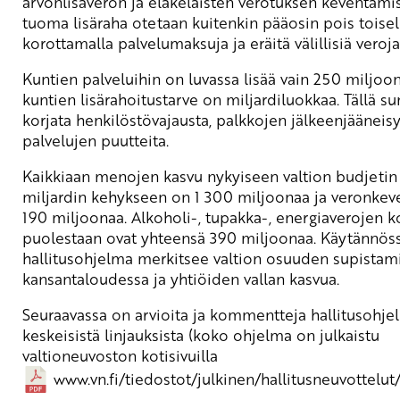
arvonlisäveron ja eläkeläisten verotuksen keventämis
tuoma lisäraha otetaan kuitenkin pääosin pois toisel
korottamalla palvelumaksuja ja eräitä välillisiä veroja
Kuntien palveluihin on luvassa lisää vain 250 miljoon
kuntien lisärahoitustarve on miljardiluokkaa. Tällä s
korjata henkilöstövajausta, palkkojen jälkeenjääneisy
palvelujen puutteita.
Kaikkiaan menojen kasvu nykyiseen valtion budjetin 
miljardin kehykseen on 1 300 miljoonaa ja veronkev
190 miljoonaa. Alkoholi-, tupakka-, energiaverojen k
puolestaan ovat yhteensä 390 miljoonaa. Käytännös
hallitusohjelma merkitsee valtion osuuden supistam
kansantaloudessa ja yhtiöiden vallan kasvua.
Seuraavassa on arvioita ja kommentteja hallitusohj
keskeisistä linjauksista (koko ohjelma on julkaistu
valtioneuvoston kotisivuilla
www.vn.fi/tiedostot/julkinen/hallitusneuvottelut