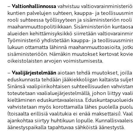
–
Valtionhallinnossa
vahvistuu valtiovarainministeriö
kuntien palvelujen suhteen, kauppa- ja teollisuusmin
rooli suhteessa työllisyyteen ja sisäministeriön rool
maahanmuuttopolitiikkaan. Sisäministeriön kuntaosa
alueiden kehittämisyksikkö siirretään valtiovarainmin
Työministeriö yhdistetään kauppa- ja teollisuusmini
lukuun ottamatta lähinnä maahanmuuttoasioita, jotka 
sisäministeriöön. Nämäkin muutokset kertovat kovi
oikeistolaisten arvojen voimistumisesta.
–
Vaalijärjestelmään
aiotaan tehdä muutokset, joilla
eduskunnasta tehdään jääkiekkoliigan kaltaista suljet
Sinänsä vaalipiirikohtaisen suhteellisuuden vahvista
toteutetaan vaalialuejärjestelmällä, johon liittyy vaali
kieltäminen eduskuntavaaleissa. Eduskuntapuoluei
vahvistetaan myös korottamalla lähes puolella puol
(toisaalta erillisiä vaalitukia ei enää maksettaisi). Vaa
ajankohtaa siirtyy huhtikuun lopulle. Kunnallisvaalei
äänestyspaikalla tapahtuvaa sähköistä äänestystä.