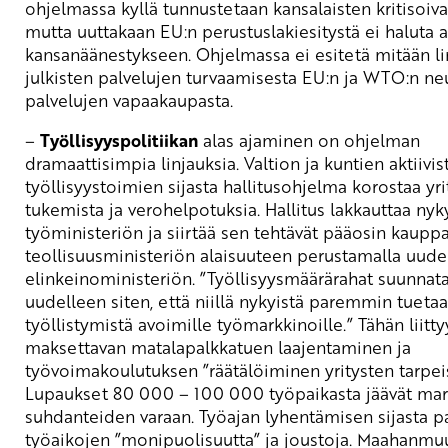
ohjelmassa kyllä tunnustetaan kansalaisten kritisoiva
mutta uuttakaan EU:n perustuslakiesitystä ei haluta a
kansanäänestykseen. Ohjelmassa ei esitetä mitään li
julkisten palvelujen turvaamisesta EU:n ja WTO:n ne
palvelujen vapaakaupasta.
–
Työllisyyspolitiikan
alas ajaminen on ohjelman
dramaattisimpia linjauksia. Valtion ja kuntien aktiivis
työllisyystoimien sijasta hallitusohjelma korostaa yri
tukemista ja verohelpotuksia. Hallitus lakkauttaa nyk
työministeriön ja siirtää sen tehtävät pääosin kauppa
teollisuusministeriön alaisuuteen perustamalla uude
elinkeinoministeriön. ”Työllisyysmäärärahat suunnat
uudelleen siten, että niillä nykyistä paremmin tuet
työllistymistä avoimille työmarkkinoille.” Tähän liittyy
maksettavan matalapalkkatuen laajentaminen ja
työvoimakoulutuksen ”räätälöiminen yritysten tarpeis
Lupaukset 80 000 – 100 000 työpaikasta jäävät mar
suhdanteiden varaan. Työajan lyhentämisen sijasta p
työaikojen ”monipuolisuutta” ja joustoja. Maahanmuu