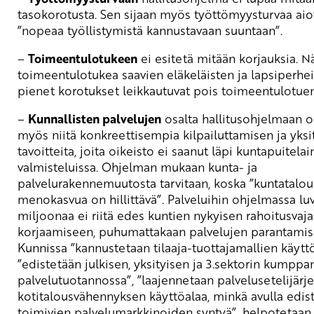
tasokorotusta. Sen sijaan myös työttömyysturvaa ai
”nopeaa työllistymistä kannustavaan suuntaan”.
–
Toimeentulotukeen
ei esitetä mitään korjauksia. N
toimeentulotukea saavien eläkeläisten ja lapsiperhe
pienet korotukset leikkautuvat pois toimeentulotuen
–
Kunnallisten palvelujen
osalta hallitusohjelmaan on
myös niitä konkreettisempia kilpailuttamisen ja yksi
tavoitteita, joita oikeisto ei saanut läpi kuntapuitelai
valmisteluissa. Ohjelman mukaan kunta- ja
palvelurakennemuutosta tarvitaan, koska ”kuntatalo
menokasvua on hillittävä”. Palveluihin ohjelmassa lu
miljoonaa ei riitä edes kuntien nykyisen rahoitusvaj
korjaamiseen, puhumattakaan palvelujen parantamise
Kunnissa ”kannustetaan tilaaja-tuottajamallien käytt
”edistetään julkisen, yksityisen ja 3.sektorin kumppa
palvelutuotannossa”, ”laajennetaan palvelusetelijärj
kotitalousvähennyksen käyttöalaa, minkä avulla edis
toimivien palvelumarkkinoiden syntyä”, helpotetaan