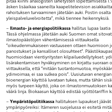
pitää kiinni analogisten lähetysten lopettamisesta 1.
äsken lisäaikaa saaneilta kaapelitelevision asiakkailt
rahoituksen turvaaminen jätetään auki. Postin osalta
yleispalveluvelvoitetta”, mikä tiennee heikennyksiä.
–
Ilmasto- ja energiapolitiikassa
hallitus lupaa laatia 
Tässä ohjelmassa jätetään auki Suomen omat sitovat 
ilmastopäästöjen vähentämisessä viittauksella
”oikeudenmukaiseen vastuuseen ottaen huomioon j
panostukset ja kansalliset olosuhteet”. Päästökaupa
huomioidaan vientiyritysten kilpailuedellytykset. y
lisärakentamisen hyväksyminen on kirjattu suoraan 
viittauksella, että ”mitään tuotantomuotoa, myöskää
ydinvoimaa, ei saa sulkea pois”. Uusiutuvan energian j
bioenergian käyttöä luvataan tukea, mutta tähän sisä
myös turpeen käyttö, joka on ilmastonmuutoksen ka
väärä linja. Biokaasun käyttöä edistää syöttötariffin 
–
Ympäristöpolitiikassa
hallituksen lupaukset jäävät
ympäripyöreiksi: Itämeren suojelussa ei esitetä mitä