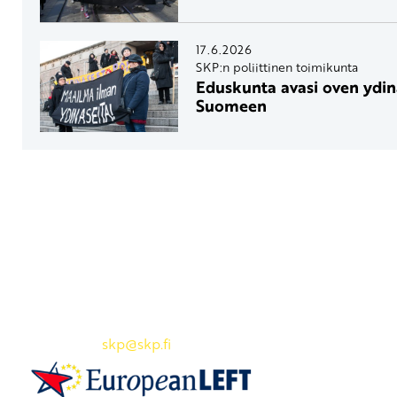
17.6.2026
SKP:n poliittinen toimikunta
Eduskunta avasi oven ydin
Suomeen
Yhteystiedot
SKP:n toimisto
Osoite: Viljatie 4 B 3. kerros, 00700 Helsinki
Puh: 045 7834 1346
Sähköposti:
skp
@skp.fi