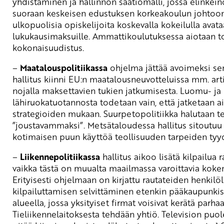
yhdistäminen ja hallinnon säätiömalli, jossa elinkei
suoraan keskeisen edustuksen korkeakoulun johtoo
ulkopuolisia opiskelijoita koskevalla kokeilulla avat
lukukausimaksuille. Ammattikoulutuksessa aiotaan t
kokonaisuudistus.
–
Maatalouspolitiikassa
ohjelma jättää avoimeksi sen
hallitus kiinni EU:n maatalousneuvotteluissa mm. arti
nojalla maksettavien tukien jatkumisesta. Luomu- ja
lähiruokatuotannosta todetaan vain, että jatketaan 
strategioiden mukaan. Suurpetopolitiikka halutaan t
”joustavammaksi”. Metsätaloudessa hallitus sitoutuu
kotimaisen puun käyttöä teollisuuden tarpeiden tyy
–
Liikennepolitiikassa
hallitus aikoo lisätä kilpailua r
vaikka tästä on muualta maailmassa varoittavia koke
Erityisesti ohjelmaan on kirjattu rautateiden henkilö
kilpailuttamisen selvittäminen etenkin pääkaupunkis
alueella, jossa yksityiset firmat voisivat kerätä parhaa
Tieliikennelaitoksesta tehdään yhtiö. Television puole