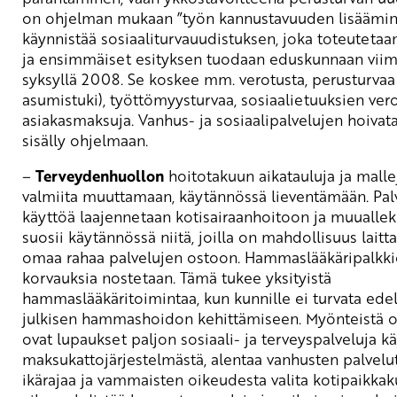
on ohjelman mukaan ”työn kannustavuuden lisäämine
käynnistää sosiaaliturvauudistuksen, joka toteutetaan
ja ensimmäiset esityksen tuodaan eduskunnaan viim
syksyllä 2008. Se koskee mm. verotusta, perusturvaa 
asumistuki), työttömyysturvaa, sosiaalietuuksien vero
asiakasmaksuja. Vanhus- ja sosiaalipalvelujen hoivat
sisälly ohjelmaan.
–
Terveydenhuollon
hoitotakuun aikatauluja ja malle
valmiita muuttamaan, käytännössä lieventämään. Pal
käyttöä laajennetaan kotisairaanhoitoon ja muuallek
suosii käytännössä niitä, joilla on mahdollisuus lait
omaa rahaa palvelujen ostoon. Hammaslääkäripalkki
korvauksia nostetaan. Tämä tukee yksityistä
hammaslääkäritoimintaa, kun kunnille ei turvata edel
julkisen hammashoidon kehittämiseen. Myönteistä 
ovat lupaukset paljon sosiaali- ja terveyspalveluja k
maksukattojärjestelmästä, alentaa vanhusten palvel
ikärajaa ja vammaisten oikeudesta valita kotipaikkaku