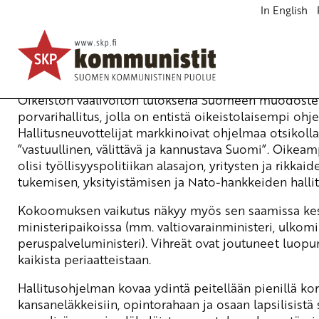
In English
Porvarihallituksen ohjelma: Kokoomus ja markkinat 
Ajankohtaista
23.4.2007 - 15:30
Tuotu Kirjoitus vanhasta järjestelmästä
Oikeiston vaalivoiton tuloksena Suomeen muodoste
porvarihallitus, jolla on entistä oikeistolaisempi ohj
Hallitusneuvottelijat markkinoivat ohjelmaa otsikolla
”vastuullinen, välittävä ja kannustava Suomi”. Oikeam
olisi työllisyyspolitiikan alasajon, yritysten ja rikkaid
tukemisen, yksityistämisen ja Nato-hankkeiden hallit
Kokoomuksen vaikutus näkyy myös sen saamissa kes
ministeripaikoissa (mm. valtiovarainministeri, ulkomin
peruspalveluministeri). Vihreät ovat joutuneet luop
kaikista periaatteistaan.
Hallitusohjelman kovaa ydintä peitellään pienillä kor
kansaneläkkeisiin, opintorahaan ja osaan lapsilisistä