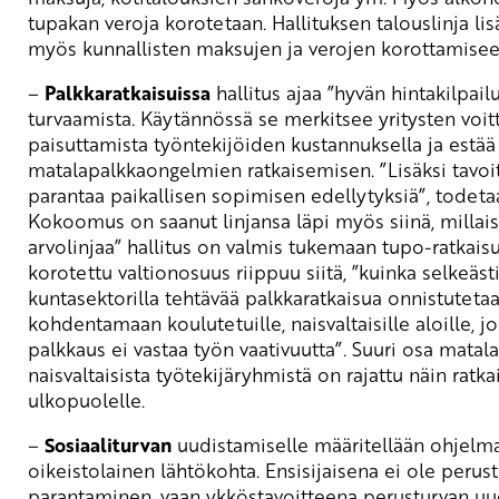
tupakan veroja korotetaan. Hallituksen talouslinja lis
myös kunnallisten maksujen ja verojen korottamisee
–
Palkkaratkaisuissa
hallitus ajaa ”hyvän hintakilpail
turvaamista. Käytännössä se merkitsee yritysten voit
paisuttamista työntekijöiden kustannuksella ja estää
matalapalkkaongelmien ratkaisemisen. ”Lisäksi tavoi
parantaa paikallisen sopimisen edellytyksiä”, todeta
Kokoomus on saanut linjansa läpi myös siinä, millais
arvolinjaa” hallitus on valmis tukemaan tupo-ratkaisu
korotettu valtionosuus riippuu siitä, ”kuinka selkeäst
kuntasektorilla tehtävää palkkaratkaisua onnistuteta
kohdentamaan koulutetuille, naisvaltaisille aloille, j
palkkaus ei vastaa työn vaativuutta”. Suuri osa matala
naisvaltaisista työtekijäryhmistä on rajattu näin ratka
ulkopuolelle.
–
Sosiaaliturvan
uudistamiselle määritellään ohjelm
oikeistolainen lähtökohta. Ensisijaisena ei ole perus
parantaminen, vaan ykköstavoitteena perusturvan uu