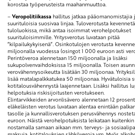
korostaa työperusteista maahanmuuttoa.
–
Veropolitiikassa
hallitus jatkaa pääomanomistajia 
suurituloisia suosivaa linjaa. Tuloverotusta kevennetä
tuloluokissa, mikä antaa isoimmat verohelpotukset
suurituloisimmille. Yritysverotus luvataan pitää
”kilpailukykyisenä”. Osinkotulojen verotusta kevenn
miljoonalla vuodessa (osingot 1 000 euroon asti vero
Perintöveroa alennetaan 150 miljoonalla ja lisäksi
sukupolvenvaihdoksissa 15 miljoonalla. Toisen asun
verovähennysoikeutta lisätään 30 miljoonaa. Yrityksi
lisää matalapalkkatukea 50 miljoonaa. Hyvätuloisia 
kotitalousvähennystä laajennetaan. Lisäksi hallitus l
helpotuksia riskisijoitusten verotukseen.
Elintarvikkeiden arvonlisävero alennetaan 12 prosentt
eläkeläisten verotus luvataan alentaa enintään palka
tasolle ja kunnallisverotuksen perusvähennys noste
euroon. Näistä verohelpotuksista leikataan kuitenkin
nostamalla samaan aikaan mm. terveys- ja sosiaalipa
maksuja, kotitalouksien sähköveroja ym. Myös alkoho