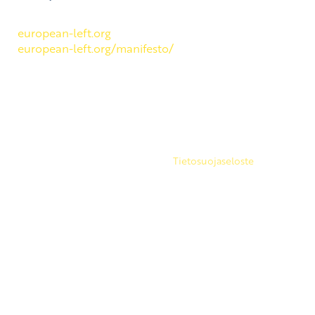
SKP on Euroopan Vasemmistopuolueen jäsen.
european-left.org
european-left.org/manifesto/
Copyright 2026 © SKP
|
Tietosuojaseloste