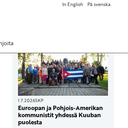
In English
På svenska
UUSIMMAT ARTIKKELIT
hjoita
1.7.2026
SKP
Euroopan ja Pohjois-Amerikan
kommunistit yhdessä Kuuban
puolesta