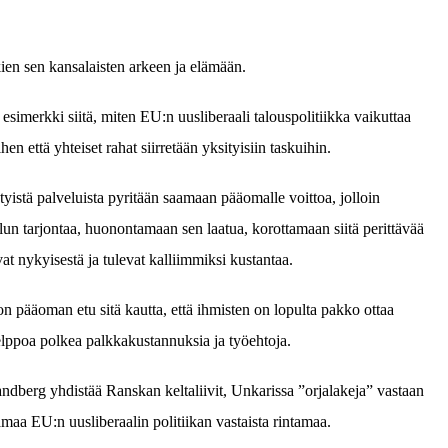
ien sen kansalaisten arkeen ja elämään.
 esimerkki siitä, miten EU:n uusliberaali talouspolitiikka vaikuttaa
en että yhteiset rahat siirretään yksityisiin taskuihin.
yistä palveluista pyritään saamaan pääomalle voittoa, jolloin
un tarjontaa, huonontamaan sen laatua, korottamaan siitä perittävää
at nykyisestä ja tulevat kalliimmiksi kustantaa.
 on pääoman etu sitä kautta, että ihmisten on lopulta pakko ottaa
helppoa polkea palkkakustannuksia ja työehtoja.
ndberg yhdistää Ranskan keltaliivit, Unkarissa ”orjalakeja” vastaan
amaa EU:n uusliberaalin politiikan vastaista rintamaa.