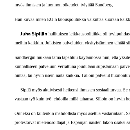
myös ihmisten ja luonnon oikeudet, tylyttää Sandberg
Hän kuvaa miten EU:n talouspolitiikka vaikuttaa suoraan kaikk
—
Juha Sipilän
hallituksen leikkauspolitiikka oli tyylipuhdas
meihin kaikkiin. Julkisten palveluiden yksityistäminen tähtää siih
Sandbergin mukaan tämä tapahtuu käytännössä niin, että yksitet
kunnalliseen palveluun verrattuna joudutaan supistamaan palvel
hintaa, tai hyvin usein näitä kaikkia. Tällöin palvelut huonontuv
—
Sipilä myös aktiivisesti heikensi ihmisten sosiaaliturvaa. Se
vastaan työ kuin työ, ehdoilla millä tahansa. Silloin on hyvin 
Onneksi on kuitenkin mahdollista myös asettua vastarintaan. Sa
protestoivat mielenosoittajat ja Espanjan naisten lakon osaksi s