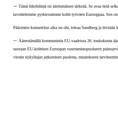
—
Tämä liikehdintä on äärimmäisen tärkeää. Se avaa tietä sella
tavoittelemme pyrkiessämme kohti työväen Eurooppaa. Sen on 
Pääomien kumartelun aika on ohi, toteaa Sandberg ja tiivistää 
—
Äänestämällä kommunistia EU-vaaleissa 26. toukokuuta äänes
suoraan EU-kriittisen Euroopan vasemmistopuolueen painoarvoa
viestin nykylinjan jatkumisen puolesta, muutokseen tarvitsemm
Yhteystiedot