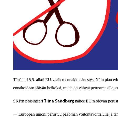
Tänään 15.5. alkoi EU-vaalien ennakkoäänestys. Näin pian edell
ennakoidaan jäävän heikoksi, mutta on vahvat perusteet sille, et
Tiina Sandberg
SKP:n pääsihteeri
näkee EU:n olevan perust
—
Euroopan unioni perustuu pääoman voitontavoittelulle ja täm