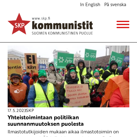
In English
På svenska
Avainsana
kansalaisliikkeet
17.5.2023
SKP
Yhteistoimintaan politiikan
suunnanmuutoksen puolesta
Ilmastotutkijoiden mukaan aikaa ilmastotoimiin on