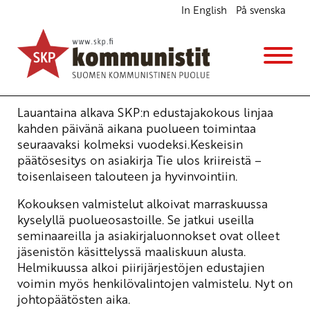
In English
På svenska
Mistä SKP:n kokouksessa päätetään?
Ajankohtaista
16.5.2010 - 17:58
Tuotu Kirjoitus vanhasta järjestelmästä
Lauantaina alkava SKP:n edustajakokous linjaa
kahden päivänä aikana puolueen toimintaa
seuraavaksi kolmeksi vuodeksi.Keskeisin
päätösesitys on asiakirja Tie ulos kriireistä –
toisenlaiseen talouteen ja hyvinvointiin.
Kokouksen valmistelut alkoivat marraskuussa
kyselyllä puolueosastoille. Se jatkui useilla
seminaareilla ja asiakirjaluonnokset ovat olleet
jäsenistön käsittelyssä maaliskuun alusta.
Helmikuussa alkoi piirijärjestöjen edustajien
voimin myös henkilövalintojen valmistelu. Nyt on
johtopäätösten aika.