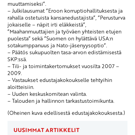
muuttamiseksi”.
– Julkilausumat ”Eroon korruptiohallituksesta ja
rahalla ostetuista kansanedustajista”, ”Perusturva
jokaiselle – näpit irti eläkkeistä”,
”Maahanmuuttajien ja työväen yhteisten etujen
puolesta” sekä ”Suomen on hylättävä USA:n
sotakumppanuus ja Nato-jäsenyysoptio”.
– Päätös sukupuolten tasa-arvon edistämisestä
SKP:ssä.
– Tili- ja toimintakertomukset vuosilta 2007 –
2009.
– Vastaukset edustajakokoukselle tehtyihin
aloitteisiin.
– Uuden keskuskomitean valinta.
– Talouden ja hallinnon tarkastustoimikunta.
(Oheinen kuva edellisestä edustajakokouksesta.)
UUSIMMAT ARTIKKELIT