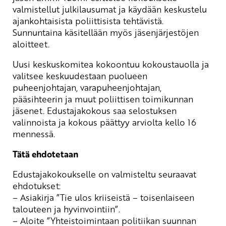
valmistellut julkilausumat ja käydään keskustelu
ajankohtaisista poliittisista tehtävistä.
Sunnuntaina käsitellään myös jäsenjärjestöjen
aloitteet.
Uusi keskuskomitea kokoontuu kokoustauolla ja
valitsee keskuudestaan puolueen
puheenjohtajan, varapuheenjohtajan,
pääsihteerin ja muut poliittisen toimikunnan
jäsenet. Edustajakokous saa selostuksen
valinnoista ja kokous päättyy arviolta kello 16
mennessä.
Tätä ehdotetaan
Edustajakokoukselle on valmisteltu seuraavat
ehdotukset:
– Asiakirja ”Tie ulos kriiseistä – toisenlaiseen
talouteen ja hyvinvointiin”.
– Aloite ”Yhteistoimintaan politiikan suunnan