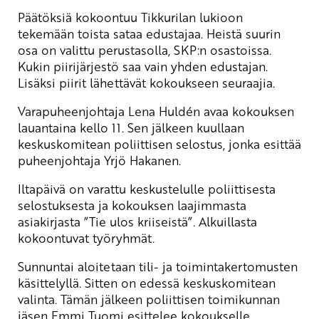
Päätöksiä kokoontuu Tikkurilan lukioon
tekemään toista sataa edustajaa. Heistä suurin
osa on valittu perustasolla, SKP:n osastoissa.
Kukin piirijärjestö saa vain yhden edustajan.
Lisäksi piirit lähettävät kokoukseen seuraajia.
Varapuheenjohtaja Lena Huldén avaa kokouksen
lauantaina kello 11. Sen jälkeen kuullaan
keskuskomitean poliittisen selostus, jonka esittää
puheenjohtaja Yrjö Hakanen.
Iltapäivä on varattu keskustelulle poliittisesta
selostuksesta ja kokouksen laajimmasta
asiakirjasta ”Tie ulos kriiseistä”. Alkuillasta
kokoontuvat työryhmät.
Sunnuntai aloitetaan tili- ja toimintakertomusten
käsittelyllä. Sitten on edessä keskuskomitean
valinta. Tämän jälkeen poliittisen toimikunnan
jäsen Emmi Tuomi esittelee kokoukselle