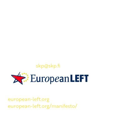
Yhteystiedot
SKP:n toimisto
Osoite: Viljatie 4 B 3. kerros, 00700 Helsinki
Puh: 045 7834 1346
Sähköposti:
skp
@skp.fi
SKP on Euroopan Vasemmistopuolueen jäsen.
european-left.org
european-left.org/manifesto/