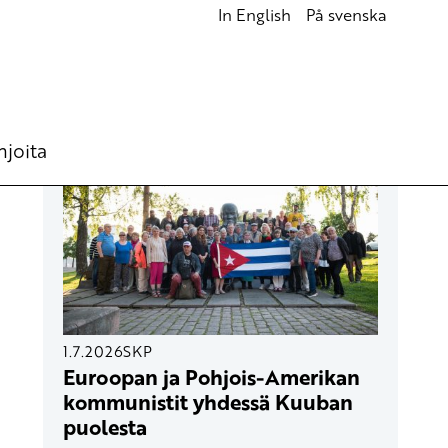
In English
På svenska
UUSIMMAT ARTIKKELIT
hjoita
1.7.2026
SKP
Euroopan ja Pohjois-Amerikan
kommunistit yhdessä Kuuban
puolesta