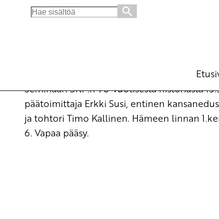
Search
for:
Maan alta uuden suunnan avaajaksi
Ajankohtaista
17.3.2008 - 10:08
Tuotu Kirjoitus vanhasta järje
Etusi
Seminaari SKP:n 90-vuotisesta historiasta 15
päätoimittaja Erkki Susi, entinen kansanedust
ja tohtori Timo Kallinen. Hämeen linnan 1.kerr
6. Vapaa pääsy.