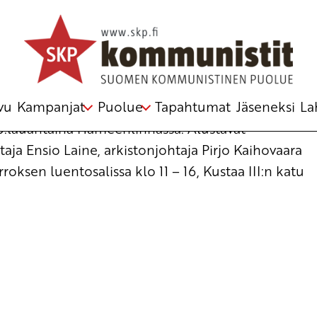
stelmästä
vu
Kampanjat
Puolue
Tapahtumat
Jäseneksi
La
.3.lauantaina Hämeenlinnassa. Alustavat
aja Ensio Laine, arkistonjohtaja Pirjo Kaihovaara
oksen luentosalissa klo 11 – 16, Kustaa III:n katu