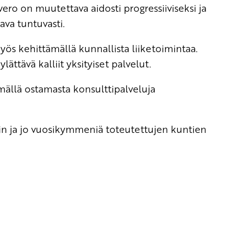
vero on muutettava aidosti progressiiviseksi ja
va tuntuvasti.
yös kehittämällä kunnallista liiketoimintaa.
ättävä kalliit yksityiset palvelut.
mällä ostamasta konsulttipalveluja
iin ja jo vuosikymmeniä toteutettujen kuntien