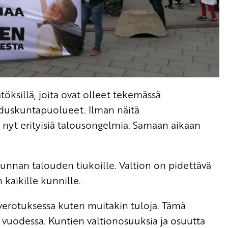
töksillä, joita ovat olleet tekemässä
 eduskuntapuolueet. Ilman näitä
i nyt erityisiä talousongelmia. Samaan aikaan
nan talouden tiukoille. Valtion on pidettävä
kaikille kunnille.
verotuksessa kuten muitakin tuloja. Tämä
oa vuodessa. Kuntien valtionosuuksia ja osuutta