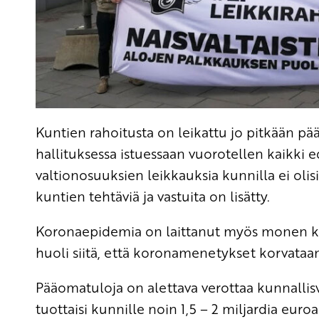
Kuntien rahoitusta on leikattu jo pitkään pää
hallituksessa istuessaan vuorotellen kaikki
valtionosuuksien leikkauksia kunnilla ei olis
kuntien tehtäviä ja vastuita on lisätty.
Koronaepidemia on laittanut myös monen kun
huoli siitä, että koronamenetykset korvataan 
Pääomatuloja on alettava verottaa kunnallis
tuottaisi kunnille noin 1,5 – 2 miljardia eur