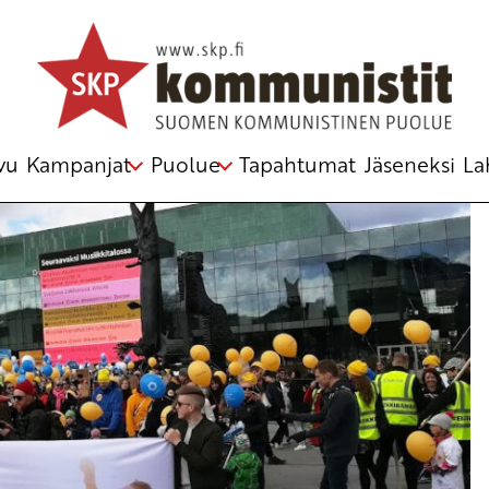
ntien rahoitus
,
rahoitus
,
vastuut
vu
Kampanjat
Puolue
Tapahtumat
Jäseneksi
La