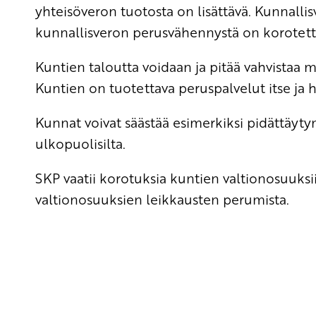
yhteisöveron tuotosta on lisättävä. Kunnallis
kunnallisveron perusvähennystä on korotetta
Kuntien taloutta voidaan ja pitää vahvistaa m
Kuntien on tuotettava peruspalvelut itse ja hyl
Kunnat voivat säästää esimerkiksi pidättäyty
ulkopuolisilta.
SKP vaatii korotuksia kuntien valtionosuuks
valtionosuuksien leikkausten perumista.