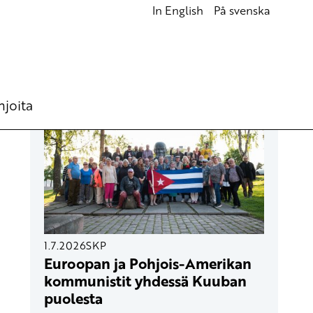
In English
På svenska
UUSIMMAT ARTIKKELIT
hjoita
1.7.2026
SKP
Euroopan ja Pohjois-Amerikan
kommunistit yhdessä Kuuban
puolesta