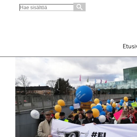
Search
for:
Kuntien talous ja verotus
Ajankohtaista
Avainsanat:
budjetti
,
kunnat
,
ku
31.5.2021 - 14:48
SKP
Etusi