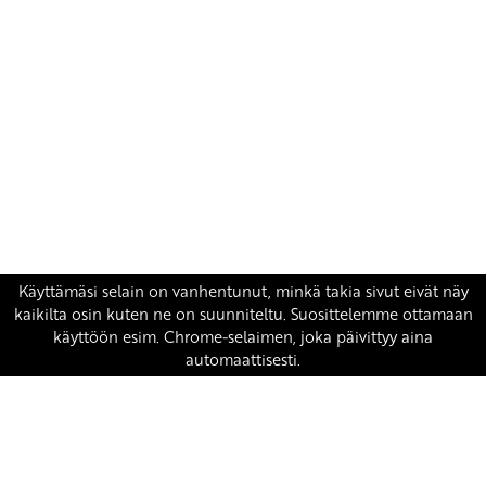
Yhteystiedot
SKP:n toimisto
Osoite: Viljatie 4 B 3. kerros, 00700 Helsinki
Puh: 045 7834 1346
Sähköposti:
skp
@skp.fi
SKP on Euroopan Vasemmistopuolueen jäsen.
european-left.org
european-left.org/manifesto/