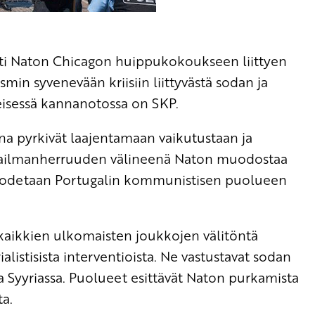
sti Naton Chicagon huippukokoukseen liittyen
ismin syvenevään kriisiin liittyvästä sodan ja
isessä kannanotossa on SKP.
na pyrkivät laajentamaan vaikutustaan ja
maailmanherruuden välineenä Naton muodostaa
e, todetaan Portugalin kommunistisen puolueen
kaikkien ulkomaisten joukkojen välitöntä
alistisista interventioista. Ne vastustavat sodan
a ja Syyriassa. Puolueet esittävät Naton purkamista
ta.