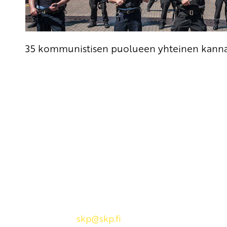
35 kommunistisen puolueen yhteinen kann
Yhteystiedot
SKP:n toimisto
Osoite: Viljatie 4 B 3. kerros, 00700 Helsinki
Puh: 045 7834 1346
Sähköposti:
skp
@skp.fi