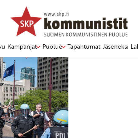
telmästä
vu
Kampanjat
Puolue
Tapahtumat
Jäseneksi
La