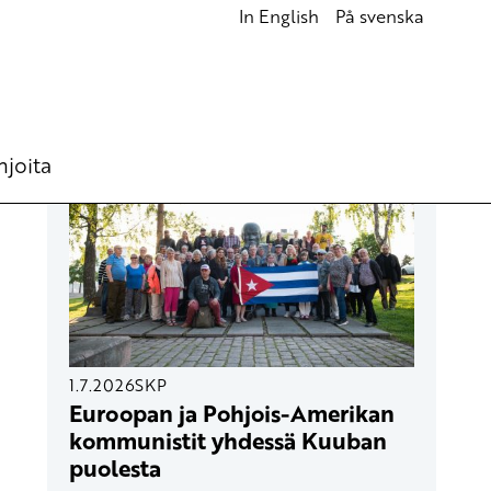
In English
På svenska
UUSIMMAT ARTIKKELIT
hjoita
1.7.2026
SKP
Euroopan ja Pohjois-Amerikan
kommunistit yhdessä Kuuban
puolesta