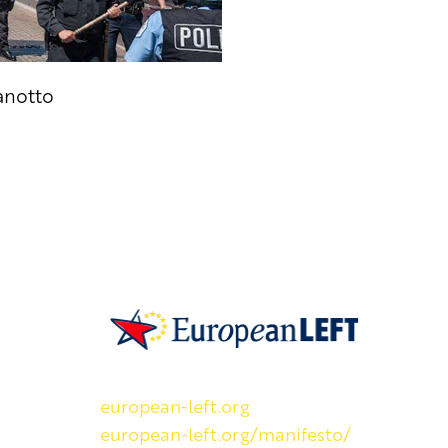
anotto
SKP on Euroopan Vasemmistopuolueen j
european-left.org
european-left.org/manifesto/