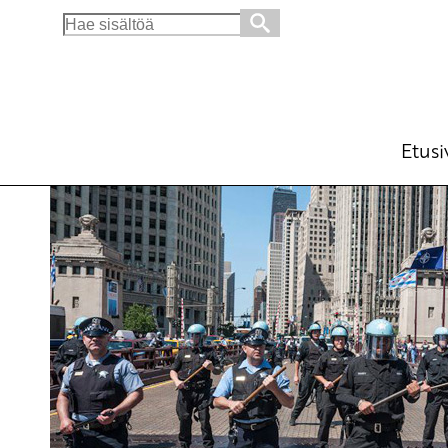
Search
for:
Kommunistiset puolueet Natoa vastaan
Ajankohtaista
21.5.2012 - 23:13
Tuotu Kirjoitus vanhasta järjes
Etusi