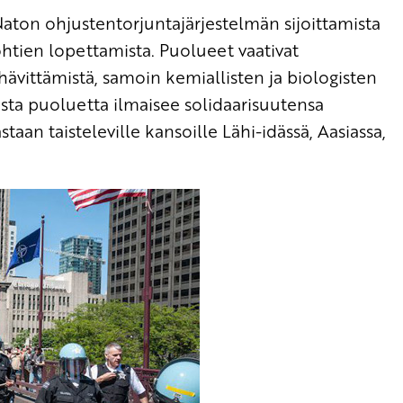
aton ohjustentorjuntajärjestelmän sijoittamista
tien lopettamista. Puolueet vaativat
hävittämistä, samoin kemiallisten ja biologisten
sta puoluetta ilmaisee solidaarisuutensa
taan taisteleville kansoille Lähi-idässä, Aasiassa,