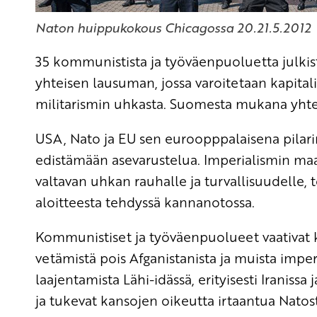
Naton huippukokous Chicagossa 20.21.5.2012
35 kommunistista ja työväenpuoluetta julki
yhteisen lausuman
, jossa varoitetaan kapital
militarismin uhkasta. Suomesta mukana yhte
USA, Nato ja EU sen euroopppalaisena pilari
edistämään asevarustelua. Imperialismin 
valtavan uhkan rauhalle ja turvallisuudell
aloitteesta tehdyssä kannanotossa.
Kommunistiset ja työväenpuolueet vaativat 
vetämistä pois Afganistanista ja muista imperi
laajentamista Lähi-idässä, erityisesti Iraniss
ja tukevat kansojen oikeutta irtaantua Natos