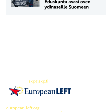
Eduskunta avasi oven
ydinaseille Suomeen
Yhteystiedot
SKP:n toimisto
Osoite: Viljatie 4 B 3. kerros, 00700 Helsinki
Puh: 045 7834 1346
Sähköposti:
skp
@skp.fi
SKP on Euroopan Vasemmistopuolueen jäsen.
european-left.org