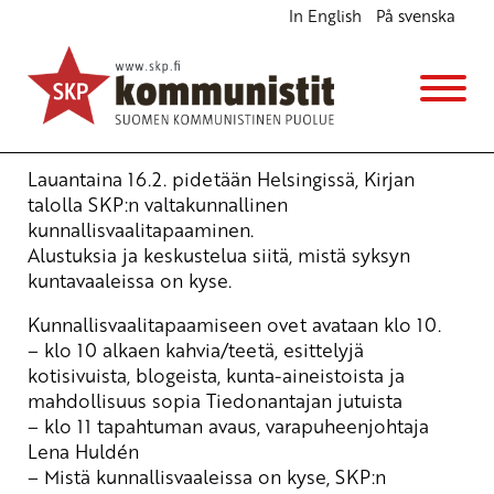
In English
På svenska
Kohti kunnallisvaaleja
Ajankohtaista
18.2.2008 - 15:43
Tuotu Kirjoitus vanhasta järjestelmästä
Lauantaina 16.2. pidetään Helsingissä, Kirjan
talolla SKP:n valtakunnallinen
kunnallisvaalitapaaminen.
Alustuksia ja keskustelua siitä, mistä syksyn
kuntavaaleissa on kyse.
Kunnallisvaalitapaamiseen ovet avataan klo 10.
– klo 10 alkaen kahvia/teetä, esittelyjä
kotisivuista, blogeista, kunta-aineistoista ja
mahdollisuus sopia Tiedonantajan jutuista
– klo 11 tapahtuman avaus, varapuheenjohtaja
Lena Huldén
– Mistä kunnallisvaaleissa on kyse, SKP:n