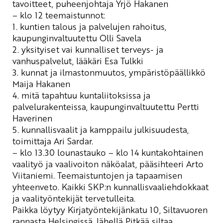
tavoitteet, puheenjohtaja Yrjö Hakanen
– klo 12 teemaistunnot:
1. kuntien talous ja palvelujen rahoitus,
kaupunginvaltuutettu Olli Savela
2. yksityiset vai kunnalliset terveys- ja
vanhuspalvelut, lääkäri Esa Tulkki
3. kunnat ja ilmastonmuutos, ympäristöpäällikkö
Maija Hakanen
4. mitä tapahtuu kuntaliitoksissa ja
palvelurakenteissa, kaupunginvaltuutettu Pertti
Haverinen
5. kunnallisvaalit ja kamppailu julkisuudesta,
toimittaja Ari Sardar.
– klo 13.30 lounastauko – klo 14 kuntakohtainen
vaalityö ja vaalivoiton näköalat, pääsihteeri Arto
Viitaniemi. Teemaistuntojen ja tapaamisen
yhteenveto. Kaikki SKP:n kunnallisvaaliehdokkaat
ja vaalityöntekijät tervetulleita.
Paikka löytyy Kirjatyöntekijänkatu 10, Siltavuoren
rannasta Helsingissä, lähellä Pitkää siltaa.