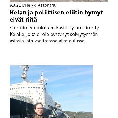
9.3.2017
Heikki Ketoharju
Kelan ja poliittisen eliitin hymyt
eivät riitä
<p>Toimeentulotuen käsittely on siirretty
Kelalle, joka ei ole pystynyt selviytymään
asiasta lain vaatimassa aikataulussa.