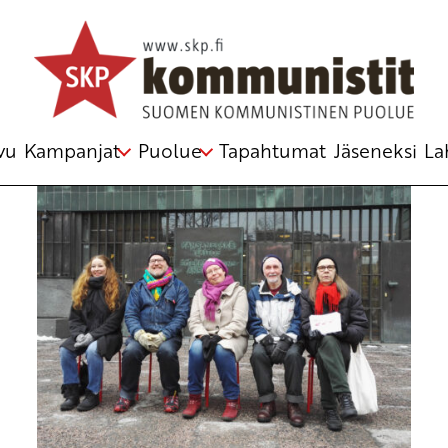
Heikki Ketoharju
vu
Kampanjat
Puolue
Tapahtumat
Jäseneksi
La