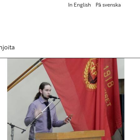
In English
På svenska
hjoita