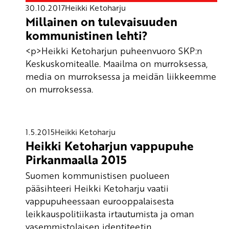
30.10.2017
Heikki Ketoharju
Millainen on tulevaisuuden
kommunistinen lehti?
<p>Heikki Ketoharjun puheenvuoro SKP:n
Keskuskomitealle. Maailma on murroksessa,
media on murroksessa ja meidän liikkeemme
on murroksessa.
1.5.2015
Heikki Ketoharju
Heikki Ketoharjun vappupuhe
Pirkanmaalla 2015
Suomen kommunistisen puolueen
pääsihteeri Heikki Ketoharju vaatii
vappupuheessaan eurooppalaisesta
leikkauspolitiikasta irtautumista ja oman
vasemmistolaisen identiteetin ...