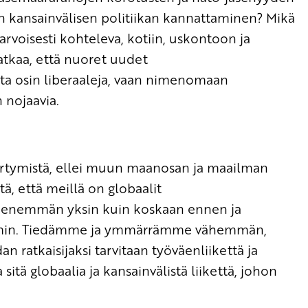
an kansainvälisen politiikan kannattaminen? Mikä
arvoisesti kohteleva, kotiin, uskontoon ja
tkaa, että nuoret uudet
ta osin liberaaleja, vaan nimenomaan
 nojaavia.
pertymistä, ellei muun maanosan ja maailman
ä, että meillä on globaalit
e enemmän yksin kuin koskaan ennen ja
mmin. Tiedämme ja ymmärrämme vähemmän,
 ratkaisijaksi tarvitaan työväenliikettä ja
itä globaalia ja kansainvälistä liikettä, johon