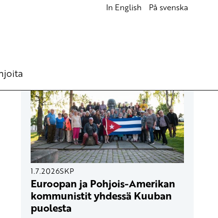
In English
På svenska
UUSIMMAT ARTIKKELIT
hjoita
1.7.2026
SKP
Euroopan ja Pohjois-Amerikan
kommunistit yhdessä Kuuban
puolesta