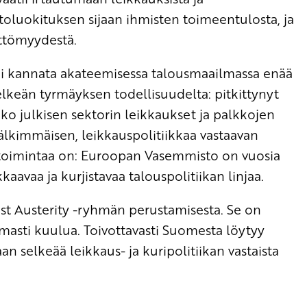
ttoluokituksen sijaan ihmisten toimeentulosta, ja
öttömyydestä.
 ei kannata akateemisessa talousmaailmassa enää
elkeän tyrmäyksen todellisuudelta: pitkittynyt
iiko julkisen sektorin leikkaukset ja palkkojen
jälkimmäisen, leikkauspolitiikkaa vastaavan
ta toimintaa on: Euroopan Vasemmisto on vuosia
aavaa ja kurjistavaa talouspolitiikan linjaa.
nst Austerity -ryhmän perustamisesta. Se on
masti kuulua. Toivottavasti Suomesta löytyy
 selkeää leikkaus- ja kuripolitiikan vastaista