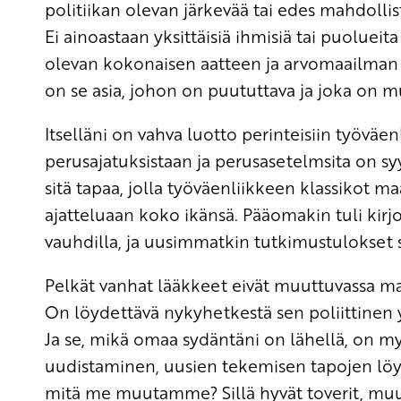
politiikan olevan järkevää tai edes mahdollis
Ei ainoastaan yksittäisiä ihmisiä tai puoluei
olevan kokonaisen aatteen ja arvomaailman
on se asia, johon on puututtava ja joka on m
Itselläni on vahva luotto perinteisiin työväenl
perusajatuksistaan ja perusasetelmsita on sy
sitä tapaa, jolla työväenliikkeen klassikot ma
ajatteluaan koko ikänsä. Pääomakin tuli kir
vauhdilla, ja uusimmatkin tutkimustulokset s
Pelkät vanhat lääkkeet eivät muuttuvassa maa
On löydettävä nykyhetkestä sen poliittinen yd
Ja se, mikä omaa sydäntäni on lähellä, on
uudistaminen, uusien tekemisen tapojen lö
mitä me muutamme? Sillä hyvät toverit, muut