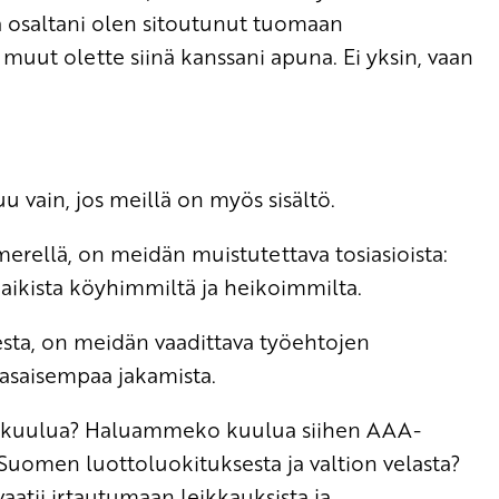
osaltani olen sitoutunut tuomaan
 muut olette siinä kanssani apuna. Ei yksin, vaan
vain, jos meillä on myös sisältö.
erellä, on meidän muistutettava tosiasioista:
aikista köyhimmiltä ja heikoimmilta.
esta, on meidän vaadittava työehtojen
tasaisempaa jakamista.
 kuulua? Haluammeko kuulua siihen AAA-
uomen luottoluokituksesta ja valtion velasta?
aatii irtautumaan leikkauksista ja