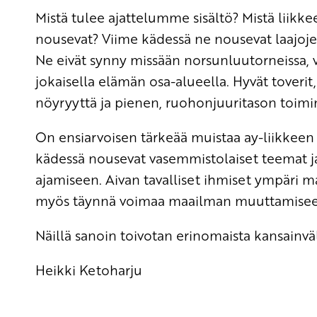
Mistä tulee ajattelumme sisältö? Mistä liikk
nousevat? Viime kädessä ne nousevat laajoje
Ne eivät synny missään norsunluutorneissa, v
jokaisella elämän osa-alueella. Hyvät toverit, 
nöyryyttä ja pienen, ruohonjuuritason toimi
On ensiarvoisen tärkeää muistaa ay-liikkeen j
kädessä nousevat vasemmistolaiset teemat ja
ajamiseen. Aivan tavalliset ihmiset ympäri ma
myös täynnä voimaa maailman muuttamiseen, 
Näillä sanoin toivotan erinomaista kansainväl
Heikki Ketoharju