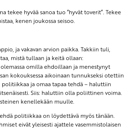
una tekee hyvää sanoa tuo ”hyvät toverit”. Tekee
uistaa, kenen joukossa seisoo.
pio, ja vakavan arvion paikka. Takkiin tuli,
staa, mistä tullaan ja keitä ollaan:
t olemassa omilla ehdoillaan ja menestynyt
ssan kokouksessa aikoinaan tunnukseksi otettiin
a politiikkaa ja omaa tapaa tehdä – haluttiin
tsenäisesti. Siis: haluttiin olla poliittinen voima.
listeinen kenellekään muulle.
tehdä politiikkaa on löydettävä myös tänään.
Ihmiset eivät yleisesti ajattele vasemmistolaisen