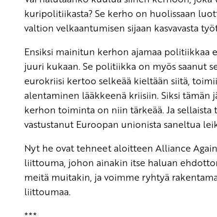
kuripolitiikasta? Se kerho on huolissaan luo
valtion velkaantumisen sijaan kasvavasta ty
Ensiksi mainitun kerhon ajamaa politiikkaa
juuri kukaan. Se politiikka on myös saanut s
eurokriisi kertoo selkeää kieltään siitä, toim
alentaminen lääkkeenä kriisiin. Siksi tämän 
kerhon toiminta on niin tärkeää. Ja sellais
vastustanut Euroopan unionista saneltua leikk
Nyt he ovat tehneet aloitteen Alliance Agai
liittouma, johon ainakin itse haluan ehdotto
meitä muitakin, ja voimme ryhtyä rakentamaan
liittoumaa.
***