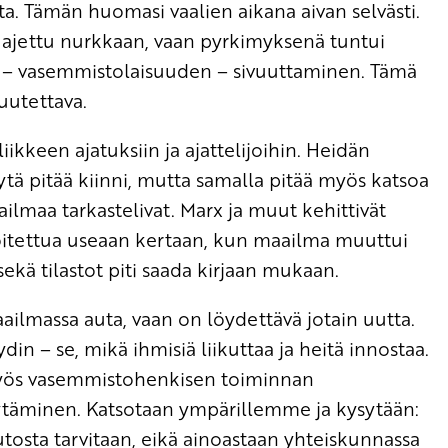
ta. Tämän huomasi vaalien aikana aivan selvästi.
ta ajettu nurkkaan, vaan pyrkimyksenä tuntui
 – vasemmistolaisuuden – sivuuttaminen. Tämä
uutettava.
iikkeen ajatuksiin ja ajattelijoihin. Heidän
ytä pitää kiinni, mutta samalla pitää myös katsoa
ailmaa tarkastelivat. Marx ja muut kehittivät
joitettua useaan kertaan, kun maailma muuttui
ekä tilastot piti saada kirjaan mukaan.
ilmassa auta, vaan on löydettävä jotain uutta.
in – se, mikä ihmisiä liikuttaa ja heitä innostaa.
 myös vasemmistohenkisen toiminnan
ytäminen. Katsotaan ympärillemme ja kysytään:
osta tarvitaan, eikä ainoastaan yhteiskunnassa