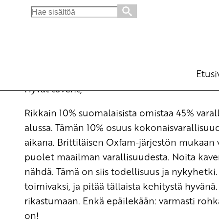
Search
for:
Heikki Ketoharjun vappupuhe Pirkanmaalla
Ajankohtaista
1.5.2015 - 15:06
Heikk
(Muokattu 6.11.2025 - 13:37)
Etusi
Hyvät toverit,
Rikkain 10% suomalaisista omistaa 45% varal
alussa. Tämän 10% osuus kokonaisvarallisuud
aikana. Brittiläisen Oxfam-järjestön mukaa
puolet maailman varallisuudesta. Noita kave
nähdä. Tämä on siis todellisuus ja nykyhetki. 
toimivaksi, ja pitää tällaista kehitystä hyvä
rikastumaan. Enkä epäilekään: varmasti rohka
on!