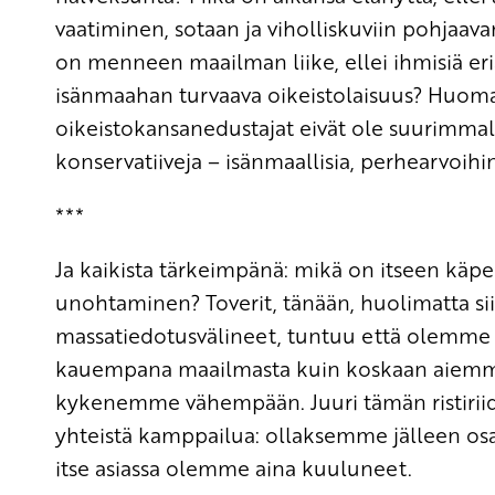
vaatiminen, sotaan ja viholliskuviin pohjaav
on menneen maailman liike, ellei ihmisiä eri
isänmaahan turvaava oikeistolaisuus? Huoma
oikeistokansanedustajat eivät ole suurimmal
konservatiiveja – isänmaallisia, perhearvoihin
***
Ja kaikista tärkeimpänä: mikä on itseen kä
unohtaminen? Toverit, tänään, huolimatta siit
massatiedotusvälineet, tuntuu että olemm
kauempana maailmasta kuin koskaan aie
kykenemme vähempään. Juuri tämän ristiriidan
yhteistä kamppailua: ollaksemme jälleen osa s
itse asiassa olemme aina kuuluneet.