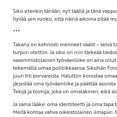
Siksi etenkin tänään, nyt täällä ja tänä vapp
hyvää sen vuoksi, että näinä aikoina pitää m
***
Takana on kehnosti menneet vaalit – selvä tap
turpiin otettiin. Ja siksi on niin tärkeää tiedo
vasemmistolainen työväenliike on aina ollu
tekemällä omaa politiikkaansa. Siksihän For
juuri Irti porvareista. Haluttiin korostaa oma
järjestää oma työväenliike ja päättää asioista i
Tekijä ja toimija, joka on omalakinen, eikä a
Ja sama lääke: oma identiteetti ja oma tapa 
Meitä kohtaa vahva oikeistolainen ilmapiiri. 