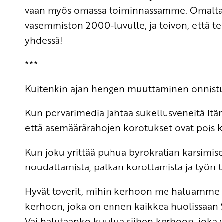
vaan myös omassa toiminnassamme. Omalta 
vasemmiston 2000-luvulle, ja toivon, että te
yhdessä!
***
Kuitenkin ajan hengen muuttaminen onnistuu 
Kun porvarimedia jahtaa sukellusveneitä Itäm
että asemäärärahojen korotukset ovat pois k
Kun joku yrittää puhua byrokratian karsimis
noudattamista, palkan korottamista ja työn 
Hyvät toverit, mihin kerhoon me haluamme
kerhoon, joka on ennen kaikkea huolissaan S
Vai halutaanko kuulua siihen kerhoon, joka v