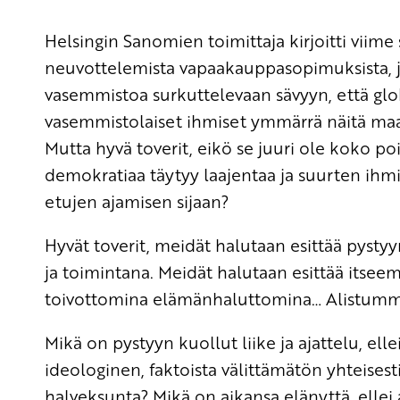
Helsingin Sanomien toimittaja kirjoitti viim
neuvottelemista vapaakauppasopimuksista, ja 
vasemmistoa surkuttelevaan sävyyn, että globa
vasemmistolaiset ihmiset ymmärrä näitä maail
Mutta hyvä toverit, eikö se juuri ole koko po
demokratiaa täytyy laajentaa ja suurten ih
etujen ajamisen sijaan?
Hyvät toverit, meidät halutaan esittää pys
ja toimintana. Meidät halutaan esittää its
toivottomina elämänhaluttomina… Alistumm
Mikä on pystyyn kuollut liike ja ajattelu, ell
ideologinen, faktoista välittämätön yhteise
halveksunta? Mikä on aikansa elänyttä, elle