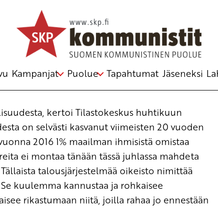
 2015
i Ketoharju
vu
Kampanjat
Puolue
Tapahtumat
Jäseneksi
La
lisuudesta, kertoi Tilastokeskus huhtikuun
esta on selvästi kasvanut viimeisten 20 vuoden
n vuonna 2016 1% maailman ihmisistä omistaa
reita ei montaa tänään tässä juhlassa mahdeta
Tällaista talousjärjestelmää oikeisto nimittää
nä. Se kuulemma kannustaa ja rohkaisee
isee rikastumaan niitä, joilla rahaa jo ennestään