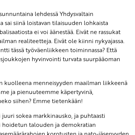
e sunnuntaina lehdessä Yhdysvaltain
sai siinä loistavan tilaisuuden lohkaista
lisaatiosta ei voi äänestää. Eivät ne rassukat
man realiteetteja. Eivät ole kiinni nykyajassa.
intti tässä työväenliikkeen toiminnassa? Että
misjoukkojen hyvinvointi turvata suurpääoman
tyyn kuolleena menneisyyden maailman liikkeenä
eemme ja pienuuteemme käpertyvinä,
eko siihen? Emme tietenkään!
ei juuri sokea markkinausko, ja puhtaasti
sti hoidetun talouden ja demokratian
i asemäärärahojen korotusten ja nato-jäsenyyden