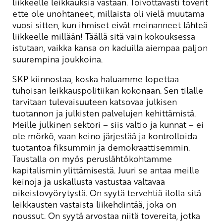
liikkeelle leikkauksia vastaan. Toivottavasti toverit
ette ole unohtaneet, millaista oli vielä muutama
vuosi sitten, kun ihmiset eivät meinanneet lähteä
liikkeelle millään! Täällä sitä vain kokouksessa
istutaan, vaikka kansa on kaduilla aiempaa paljon
suurempina joukkoina.
SKP kiinnostaa, koska haluamme lopettaa
tuhoisan leikkauspolitiikan kokonaan. Sen tilalle
tarvitaan tulevaisuuteen katsovaa julkisen
tuotannon ja julkisten palvelujen kehittämistä.
Meille julkinen sektori – siis valtio ja kunnat – ei
ole mörkö, vaan keino järjestää ja kontrolloida
tuotantoa fiksummin ja demokraattisemmin.
Taustalla on myös peruslähtökohtamme
kapitalismin ylittämisestä. Juuri se antaa meille
keinoja ja uskallusta vastustaa valtavaa
oikeistovyörytystä. On syytä tervehtiä ilolla sitä
leikkausten vastaista liikehdintää, joka on
noussut. On syytä arvostaa niitä tovereita, jotka