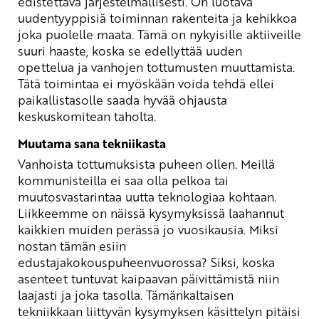
edistettävä järjestelmällisesti. On luotava
uudentyyppisiä toiminnan rakenteita ja kehikkoa
joka puolelle maata. Tämä on nykyisille aktiiveille
suuri haaste, koska se edellyttää uuden
opettelua ja vanhojen tottumusten muuttamista.
Tätä toimintaa ei myöskään voida tehdä ellei
paikallistasolle saada hyvää ohjausta
keskuskomitean taholta.
Muutama sana tekniikasta
Vanhoista tottumuksista puheen ollen. Meillä
kommunisteilla ei saa olla pelkoa tai
muutosvastarintaa uutta teknologiaa kohtaan.
Liikkeemme on näissä kysymyksissä laahannut
kaikkien muiden perässä jo vuosikausia. Miksi
nostan tämän esiin
edustajakokouspuheenvuorossa? Siksi, koska
asenteet tuntuvat kaipaavan päivittämistä niin
laajasti ja joka tasolla. Tämänkaltaisen
tekniikkaan liittyvän kysymyksen käsittelyn pitäisi