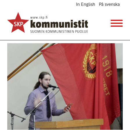
In English
På svenska
Uudistuvaa SKP:tä tarvitaan
Ajankohtaista
6.6.2016 - 12:05
(Muokattu 6.11.2025 - 13:37)
Heikki Ketoharju