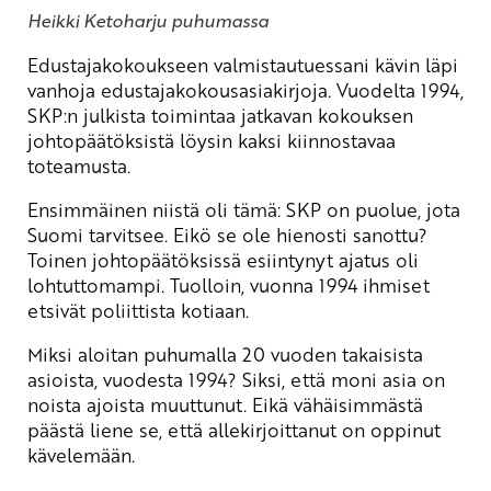
Heikki Ketoharju puhumassa
Edustajakokoukseen valmistautuessani kävin läpi
vanhoja edustajakokousasiakirjoja. Vuodelta 1994,
SKP:n julkista toimintaa jatkavan kokouksen
johtopäätöksistä löysin kaksi kiinnostavaa
toteamusta.
Ensimmäinen niistä oli tämä: SKP on puolue, jota
Suomi tarvitsee. Eikö se ole hienosti sanottu?
Toinen johtopäätöksissä esiintynyt ajatus oli
lohtuttomampi. Tuolloin, vuonna 1994 ihmiset
etsivät poliittista kotiaan.
Miksi aloitan puhumalla 20 vuoden takaisista
asioista, vuodesta 1994? Siksi, että moni asia on
noista ajoista muuttunut. Eikä vähäisimmästä
päästä liene se, että allekirjoittanut on oppinut
kävelemään.