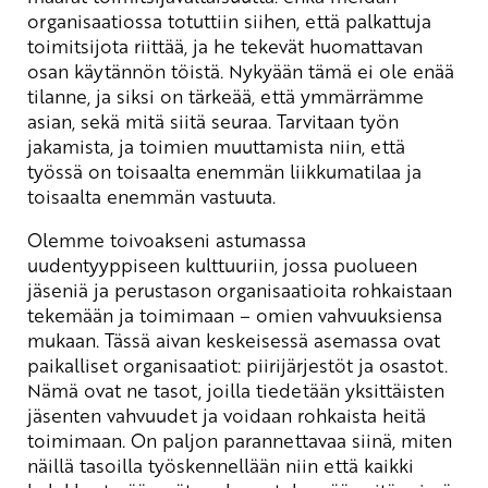
organisaatiossa totuttiin siihen, että palkattuja
toimitsijota riittää, ja he tekevät huomattavan
osan käytännön töistä. Nykyään tämä ei ole enää
tilanne, ja siksi on tärkeää, että ymmärrämme
asian, sekä mitä siitä seuraa. Tarvitaan työn
jakamista, ja toimien muuttamista niin, että
työssä on toisaalta enemmän liikkumatilaa ja
toisaalta enemmän vastuuta.
Olemme toivoakseni astumassa
uudentyyppiseen kulttuuriin, jossa puolueen
jäseniä ja perustason organisaatioita rohkaistaan
tekemään ja toimimaan – omien vahvuuksiensa
mukaan. Tässä aivan keskeisessä asemassa ovat
paikalliset organisaatiot: piirijärjestöt ja osastot.
Nämä ovat ne tasot, joilla tiedetään yksittäisten
jäsenten vahvuudet ja voidaan rohkaista heitä
toimimaan. On paljon parannettavaa siinä, miten
näillä tasoilla työskennellään niin että kaikki