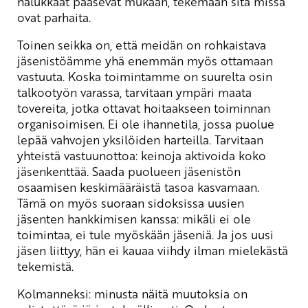
halukkaat pääsevät mukaan, tekemään sitä missä
ovat parhaita.
Toinen seikka on, että meidän on rohkaistava
jäsenistöämme yhä enemmän myös ottamaan
vastuuta. Koska toimintamme on suurelta osin
talkootyön varassa, tarvitaan ympäri maata
tovereita, jotka ottavat hoitaakseen toiminnan
organisoimisen. Ei ole ihannetila, jossa puolue
lepää vahvojen yksilöiden harteilla. Tarvitaan
yhteistä vastuunottoa: keinoja aktivoida koko
jäsenkenttää. Saada puolueen jäsenistön
osaamisen keskimääräistä tasoa kasvamaan.
Tämä on myös suoraan sidoksissa uusien
jäsenten hankkimisen kanssa: mikäli ei ole
toimintaa, ei tule myöskään jäseniä. Ja jos uusi
jäsen liittyy, hän ei kauaa viihdy ilman mielekästä
tekemistä.
Kolmanneksi: minusta näitä muutoksia on