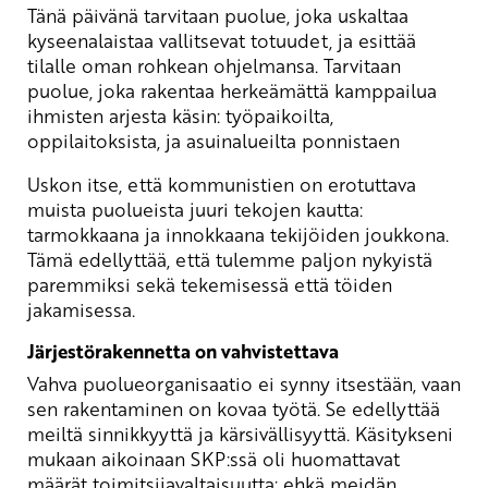
Tänä päivänä tarvitaan puolue, joka uskaltaa
kyseenalaistaa vallitsevat totuudet, ja esittää
tilalle oman rohkean ohjelmansa. Tarvitaan
puolue, joka rakentaa herkeämättä kamppailua
ihmisten arjesta käsin: työpaikoilta,
oppilaitoksista, ja asuinalueilta ponnistaen
Uskon itse, että kommunistien on erotuttava
muista puolueista juuri tekojen kautta:
tarmokkaana ja innokkaana tekijöiden joukkona.
Tämä edellyttää, että tulemme paljon nykyistä
paremmiksi sekä tekemisessä että töiden
jakamisessa.
Järjestörakennetta on vahvistettava
Vahva puolueorganisaatio ei synny itsestään, vaan
sen rakentaminen on kovaa työtä. Se edellyttää
meiltä sinnikkyyttä ja kärsivällisyyttä. Käsitykseni
mukaan aikoinaan SKP:ssä oli huomattavat
määrät toimitsijavaltaisuutta: ehkä meidän