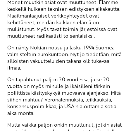
Monet muutkin asiat ovat muuttuneet. Elämme
keskellä huikean teknisen edistyksen aikakautta.
Maailmanlaajuiset verkkoyhteydet ovat
kehittäneet, meidän kaikkien elämä on
mullistunut. Myös tavat toimia järjestöissä ovat
muuttuneet radikaalisti toisenlaisiksi.
On nähty Nokian nousu ja lasku. 1994 Suomea
valmisteltiin eurokuntoon. Nyt jo tiedetään, mitä
silloisten vakuutteluiden takana oli: tukevaa
ilmaa.
On tapahtunut paljon 20 vuodessa, ja se 20
vuotta on myös minulle ja ikäisilleni tärkein
poliittista käsityskykyä muovaava ajanjakso. Mitä
siihen mahtuu? Veronalennuksia, leikkauksia,
konsensuspolitiikkaa, ja USA:n aloittamia sotia
aika monta.
Mutta vaikka paljon onkin muuttunut, jotkin asiat