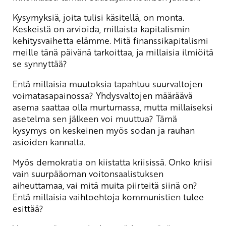
Kysymyksiä, joita tulisi käsitellä, on monta.
Keskeistä on arvioida, millaista kapitalismin
kehitysvaihetta elämme. Mitä finanssikapitalismi
meille tänä päivänä tarkoittaa, ja millaisia ilmiöitä
se synnyttää?
Entä millaisia muutoksia tapahtuu suurvaltojen
voimatasapainossa? Yhdysvaltojen määräävä
asema saattaa olla murtumassa, mutta millaiseksi
asetelma sen jälkeen voi muuttua? Tämä
kysymys on keskeinen myös sodan ja rauhan
asioiden kannalta.
Myös demokratia on kiistatta kriisissä. Onko kriisi
vain suurpääoman voitonsaalistuksen
aiheuttamaa, vai mitä muita piirteitä siinä on?
Entä millaisia vaihtoehtoja kommunistien tulee
esittää?