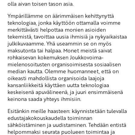
olla aivan toisen tason asia.
Ympärillämme on äärimmäisen kehittynyttä
teknologiaa, jonka käyttöön ottamalla voimme
merkittävästi helpottaa monien asioiden
tekemistä, tavoittaa uusia ihmisiä ja nykyaikaistaa
julkikuvaamme. Yhä useammin se on myös
maksutonta tai halpaa. Monet meistä saivat
rohkaisevan kokemuksen Joukkovoima-
mielenosoitusten organisoimisesta sosiaalisen
median kautta. Olemme huomanneet, että on
oikeasti mahdollista organisoida laajoja
kansanliikkeitä käyttäen uutta teknologiaa
keskeisenä apuvälineenä, ja juuri ensimmäisenä
keinona saada yhteys ihmisiin.
Esitänkin meille haasteen: käynnistetään tulevalla
edustajakokouskaudella toiminnan
sähköistäminen ja uudistaminen. Tehdään entistä
helpommaksi seurata puolueen toimintaa ja