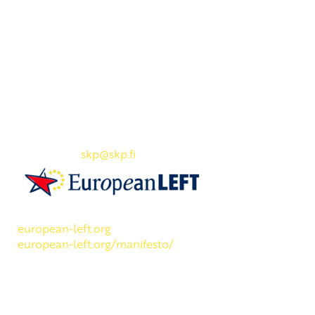
Yhteystiedot
SKP:n toimisto
Osoite: Viljatie 4 B 3. kerros, 00700 Helsinki
Puh: 045 7834 1346
Sähköposti:
skp
@skp.fi
SKP on Euroopan Vasemmistopuolueen jäsen.
european-left.org
european-left.org/manifesto/