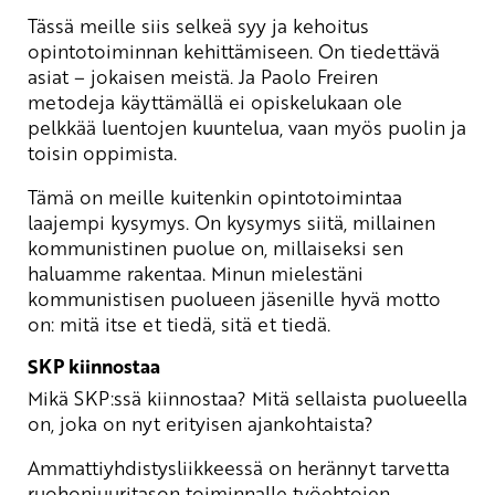
Tässä meille siis selkeä syy ja kehoitus
opintotoiminnan kehittämiseen. On tiedettävä
asiat – jokaisen meistä. Ja Paolo Freiren
metodeja käyttämällä ei opiskelukaan ole
pelkkää luentojen kuuntelua, vaan myös puolin ja
toisin oppimista.
Tämä on meille kuitenkin opintotoimintaa
laajempi kysymys. On kysymys siitä, millainen
kommunistinen puolue on, millaiseksi sen
haluamme rakentaa. Minun mielestäni
kommunistisen puolueen jäsenille hyvä motto
on: mitä itse et tiedä, sitä et tiedä.
SKP kiinnostaa
Mikä SKP:ssä kiinnostaa? Mitä sellaista puolueella
on, joka on nyt erityisen ajankohtaista?
Ammattiyhdistysliikkeessä on herännyt tarvetta
ruohonjuuritason toiminnalle työehtojen