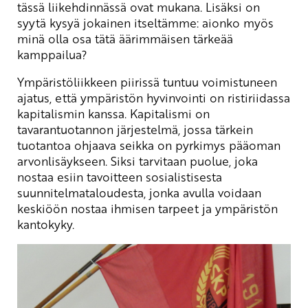
tässä liikehdinnässä ovat mukana. Lisäksi on
syytä kysyä jokainen itseltämme: aionko myös
minä olla osa tätä äärimmäisen tärkeää
kamppailua?
Ympäristöliikkeen piirissä tuntuu voimistuneen
ajatus, että ympäristön hyvinvointi on ristiriidassa
kapitalismin kanssa. Kapitalismi on
tavarantuotannon järjestelmä, jossa tärkein
tuotantoa ohjaava seikka on pyrkimys pääoman
arvonlisäykseen. Siksi tarvitaan puolue, joka
nostaa esiin tavoitteen sosialistisesta
suunnitelmataloudesta, jonka avulla voidaan
keskiöön nostaa ihmisen tarpeet ja ympäristön
kantokyky.