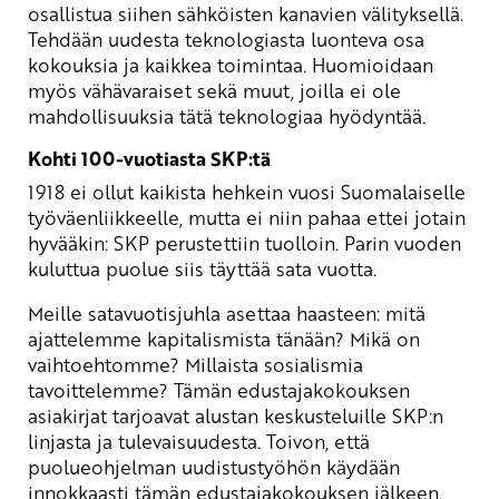
osallistua siihen sähköisten kanavien välityksellä.
Tehdään uudesta teknologiasta luonteva osa
kokouksia ja kaikkea toimintaa. Huomioidaan
myös vähävaraiset sekä muut, joilla ei ole
mahdollisuuksia tätä teknologiaa hyödyntää.
Kohti 100-vuotiasta SKP:tä
1918 ei ollut kaikista hehkein vuosi Suomalaiselle
työväenliikkeelle, mutta ei niin pahaa ettei jotain
hyvääkin: SKP perustettiin tuolloin. Parin vuoden
kuluttua puolue siis täyttää sata vuotta.
Meille satavuotisjuhla asettaa haasteen: mitä
ajattelemme kapitalismista tänään? Mikä on
vaihtoehtomme? Millaista sosialismia
tavoittelemme? Tämän edustajakokouksen
asiakirjat tarjoavat alustan keskusteluille SKP:n
linjasta ja tulevaisuudesta. Toivon, että
puolueohjelman uudistustyöhön käydään
innokkaasti tämän edustajakokouksen jälkeen.