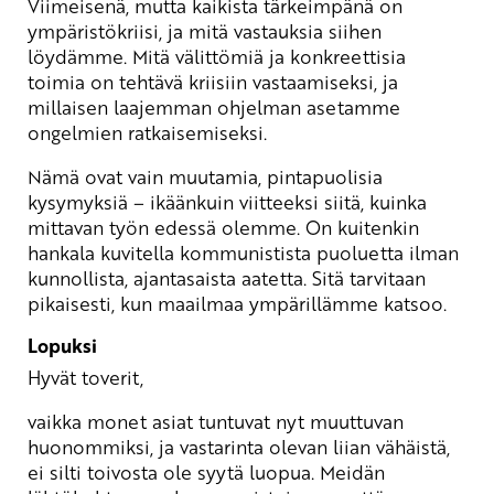
Viimeisenä, mutta kaikista tärkeimpänä on
ympäristökriisi, ja mitä vastauksia siihen
löydämme. Mitä välittömiä ja konkreettisia
toimia on tehtävä kriisiin vastaamiseksi, ja
millaisen laajemman ohjelman asetamme
ongelmien ratkaisemiseksi.
Nämä ovat vain muutamia, pintapuolisia
kysymyksiä – ikäänkuin viitteeksi siitä, kuinka
mittavan työn edessä olemme. On kuitenkin
hankala kuvitella kommunistista puoluetta ilman
kunnollista, ajantasaista aatetta. Sitä tarvitaan
pikaisesti, kun maailmaa ympärillämme katsoo.
Lopuksi
Hyvät toverit,
vaikka monet asiat tuntuvat nyt muuttuvan
huonommiksi, ja vastarinta olevan liian vähäistä,
ei silti toivosta ole syytä luopua. Meidän