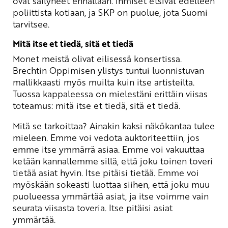
ovat säilyneet ennallaan. Ihmiset etsivät edelleen
poliittista kotiaan, ja SKP on puolue, jota Suomi
tarvitsee.
Mitä itse et tiedä, sitä et tiedä
Monet meistä olivat eilisessä konsertissa.
Brechtin Oppimisen ylistys tuntui luonnistuvan
mallikkaasti myös muilta kuin itse artisteilta.
Tuossa kappaleessa on mielestäni erittäin viisas
toteamus: mitä itse et tiedä, sitä et tiedä.
Mitä se tarkoittaa? Ainakin kaksi näkökantaa tulee
mieleen. Emme voi vedota auktoriteettiin, jos
emme itse ymmärrä asiaa. Emme voi vakuuttaa
ketään kannallemme sillä, että joku toinen toveri
tietää asiat hyvin. Itse pitäisi tietää. Emme voi
myöskään sokeasti luottaa siihen, että joku muu
puolueessa ymmärtää asiat, ja itse voimme vain
seurata viisasta toveria. Itse pitäisi asiat
ymmärtää.