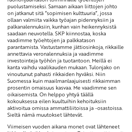
puolustamiseksi. Samaan aikaan liittojen johto
on jatkanut sitä ”sopimisen kulttuuria”, jossa
ollaan valmiita vaikka työajan pidennyksiin ja
palkanalennuksiin, kunhan vain heikennyksistä
saadaan neuvotella. SKP kiinnostaa, koska
vaadimme työehtojen ja palkkatason
parantamista. Vastustamme jättiosinkoja, rikkaille
annettavia veronalennuksia ja vaadimme
investointeja työhön ja tuotantoon. Meillä ei
kanta vaihdu vaalikauden mukaan. Tulonjako on
vinoutunut pahasti rikkaiden hyväksi. Niin
Suomessa kuin maailmanlaajuisesti rikkaimman
prosentin omaisuus kasvaa. Me vaadimme sen
oikaisemista. On helppo yhtyä täällä
kokouksessa eilen kuultuihin kehoituksiin
aktivoitua omissa ammattiliitoissa ja -osastoissa.
Sieltä nämä muutokset lähtevät.
Viimeisen vuoden aikana monet ovat lähteneet