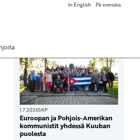
In English
På svenska
UUSIMMAT ARTIKKELIT
hjoita
1.7.2026
SKP
Euroopan ja Pohjois-Amerikan
kommunistit yhdessä Kuuban
puolesta