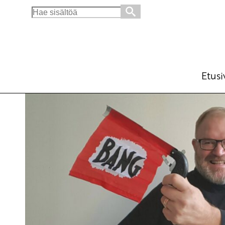
Search
for:
Kannattajakorttikeräys käynnistyy 26.10.
Ajankohtaista
Avainsanat:
Kannattajakorttiker
11.9.2019 - 10:21
SKP
Etusi