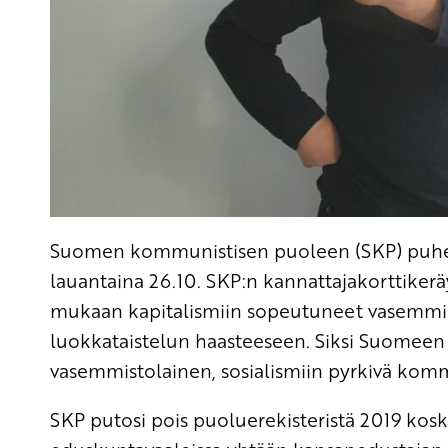
Suomen kommunistisen puoleen (SKP) puh
lauantaina 26.10. SKP:n kannattajakorttikerä
mukaan kapitalismiin sopeutuneet vasemmis
luokkataistelun haasteeseen. Siksi Suomeen ta
vasemmistolainen, sosialismiin pyrkivä kom
SKP putosi pois puoluerekisteristä 2019 kosk