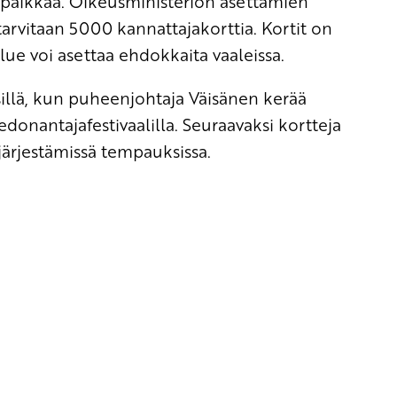
paikkaa. Oikeusministeriön asettamien
arvitaan 5000 kannattajakorttia. Kortit on
ue voi asettaa ehdokkaita vaaleissa.
sillä, kun puheenjohtaja Väisänen kerää
donantajafestivaalilla. Seuraavaksi kortteja
 järjestämissä tempauksissa.