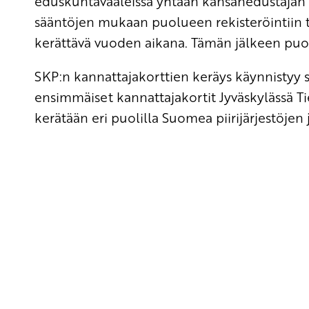
eduskuntavaaleissa yhtään kansanedustajan 
sääntöjen mukaan puolueen rekisteröintiin t
kerättävä vuoden aikana. Tämän jälkeen puol
SKP:n kannattajakorttien keräys käynnistyy 
ensimmäiset kannattajakortit Jyväskylässä Tie
kerätään eri puolilla Suomea piirijärjestöjen