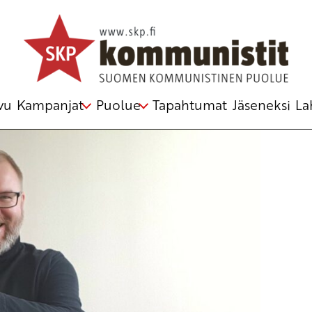
äys
,
luokkataistelu
,
SKP
vu
Kampanjat
Puolue
Tapahtumat
Jäseneksi
La