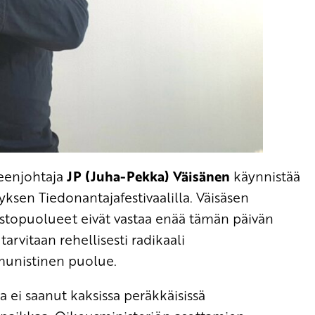
eenjohtaja
JP (Juha-Pekka) Väisänen
käynnistää
yksen Tiedonantajafestivaalilla. Väisäsen
topuolueet eivät vastaa enää tämän päivän
rvitaan rehellisesti radikaali
munistinen puolue.
a ei saanut kaksissa peräkkäisissä