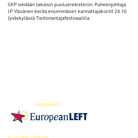
SKP viedään takaisin puoluerekisteriin. Puheenjohtaja
JP Väisänen kerää ensimmäiset kannattajakortit 26.10
Jyväskylässä Tiedonantajafestivaalilla.
Yhteystiedot
SKP:n toimisto
Osoite: Viljatie 4 B 3. kerros, 00700 Helsinki
Puh: 045 7834 1346
Sähköposti:
skp
@skp.fi
SKP on Euroopan Vasemmistopuolueen jäsen.
european-left.org