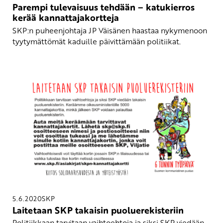
Parempi tulevaisuus tehdään – katukierros
kerää kannattajakortteja
SKP:n puheenjohtaja JP Väisänen haastaa nykymenoon
tyytymättömät kaduille päivittämään politiikat.
5.6.2020
SKP
Laitetaan SKP takaisin puoluerekisteriin
Politiikkaan tarvitaan vaihtoehtoja ja siksi SKP viedään