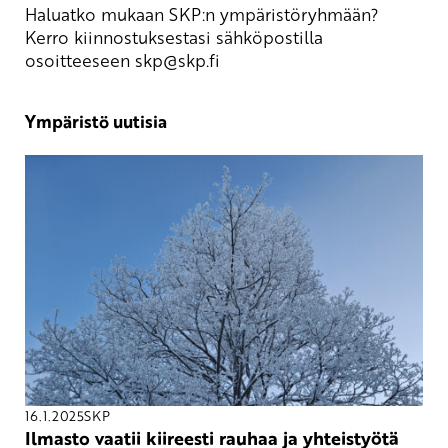
Haluatko mukaan SKP:n ympäristöryhmään?
Kerro kiinnostuksestasi sähköpostilla
osoitteeseen
skp
@skp.fi
Ympäristö uutisia
16.1.2025
SKP
Ilmasto vaatii kiireesti rauhaa ja yhteistyötä