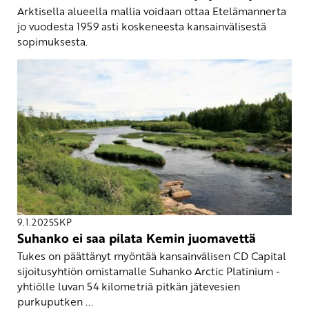
Arktisella alueella mallia voidaan ottaa Etelämannerta
jo vuodesta 1959 asti koskeneesta kansainvälisestä
sopimuksesta.
9.1.2025
SKP
Suhanko ei saa pilata Kemin juomavettä
Tukes on päättänyt myöntää kansainvälisen CD Capital
sijoitusyhtiön omistamalle Suhanko Arctic Platinium -
yhtiölle luvan 54 kilometriä pitkän jätevesien
purkuputken ...