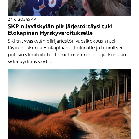
27.6.2024
SKP
SKP:n Jyväskylän piirijärjestö: täysi tuki
Elokapinan Myrskyvaroitukselle
SKP:n Jyväskylän piirijärjestön vuosikokous antoi
täyden tukensa Elokapinan toiminnalle ja tuomitsee
poliisin ylimitoitetut toimet mielenosoittajia kohtaan
sekä pyrkimykset ...