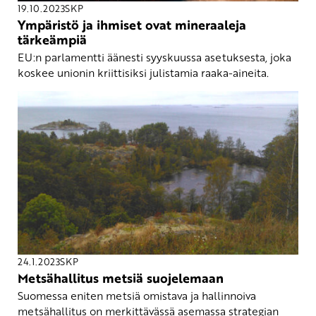
19.10.2023
SKP
Ympäristö ja ihmiset ovat mineraaleja
tärkeämpiä
EU:n parlamentti äänesti syyskuussa asetuksesta, joka
koskee unionin kriittisiksi julistamia raaka-aineita.
24.1.2023
SKP
Metsähallitus metsiä suojelemaan
Suomessa eniten metsiä omistava ja hallinnoiva
metsähallitus on merkittävässä asemassa strategian