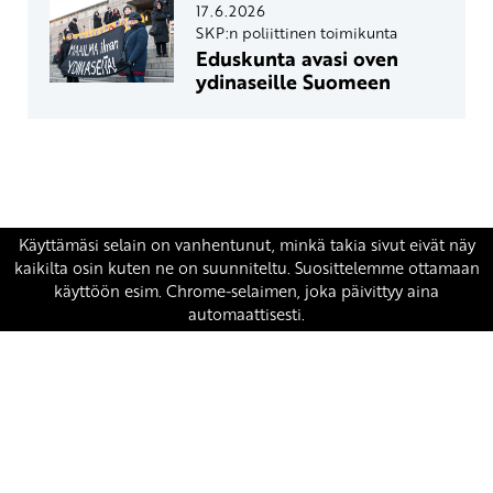
17.6.2026
SKP:n poliittinen toimikunta
Eduskunta avasi oven
ydinaseille Suomeen
Yhteystiedot
SKP:n toimisto
Osoite: Viljatie 4 B 3. kerros, 00700 Helsinki
Puh: 045 7834 1346
Sähköposti:
skp
@skp.fi
SKP on Euroopan Vasemmistopuolueen jäsen.
european-left.org