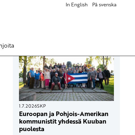
In English
På svenska
UUSIMMAT ARTIKKELIT
hjoita
1.7.2026
SKP
Euroopan ja Pohjois-Amerikan
kommunistit yhdessä Kuuban
puolesta