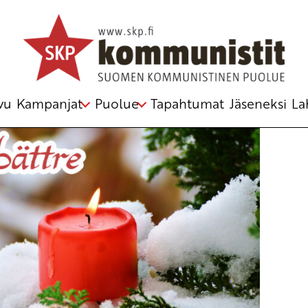
vu
Kampanjat
Puolue
Tapahtumat
Jäseneksi
La