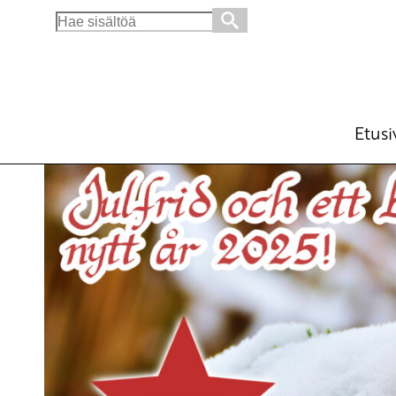
Search
for:
Julfrid och ett bättre nytt år 2025!
Svenska
Avainsanat:
jul
19.12.2024 - 14:37
SKP
Etusi