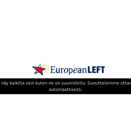
SKP on Euroopan Vasemmistopuolueen j
european-left.org
european-left.org/manifesto/
Copyright 2026 © SKP
|
Tietosuojaseloste