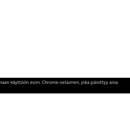
äsen.