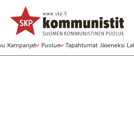
Avainsana
jul
vu
Kampanjat
Puolue
Tapahtumat
Jäseneksi
La