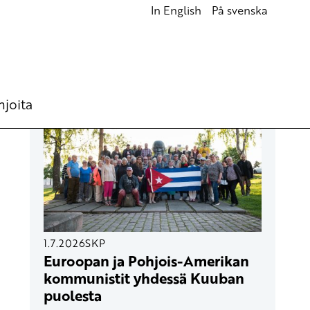
In English
På svenska
UUSIMMAT ARTIKKELIT
hjoita
1.7.2026
SKP
Euroopan ja Pohjois-Amerikan
kommunistit yhdessä Kuuban
puolesta