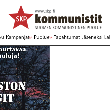
u Kirjoitus vanhasta järjestelmästä
vu
Kampanjat
Puolue
Tapahtumat
Jäseneksi
La