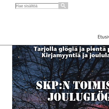
Search
for:
Joulun aika SKP:ssä
Ajankohtaista
12.12.2013 - 10:56
Tuot
(Muokattu 6.11.2025 - 13:49)
Etusi