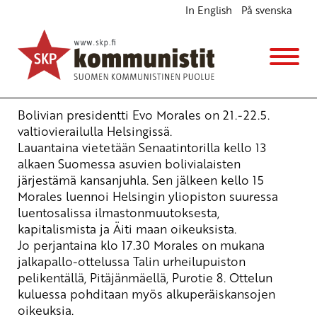
In English
På svenska
Evo Morales Helsingissä
Ajankohtaista
24.5.2010 - 9:08
Tuotu Kirjoitus vanhasta järjestelmästä
Bolivian presidentti Evo Morales on 21.-22.5.
valtiovierailulla Helsingissä.
Lauantaina vietetään Senaatintorilla kello 13
alkaen Suomessa asuvien bolivialaisten
järjestämä kansanjuhla. Sen jälkeen kello 15
Morales luennoi Helsingin yliopiston suuressa
luentosalissa ilmastonmuutoksesta,
kapitalismista ja Äiti maan oikeuksista.
Jo perjantaina klo 17.30 Morales on mukana
jalkapallo-ottelussa Talin urheilupuiston
pelikentällä, Pitäjänmäellä, Purotie 8. Ottelun
kuluessa pohditaan myös alkuperäiskansojen
oikeuksia.