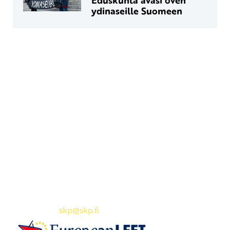
ydinaseille Suomeen
Yhteystiedot
SKP:n toimisto
Osoite: Viljatie 4 B 3. kerros, 00700 Helsinki
Puh: 045 7834 1346
Sähköposti:
skp
@skp.fi