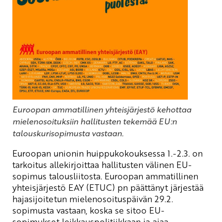
Euroopan ammatillinen yhteisjärjestö kehottaa
mielenosoituksiin hallitusten tekemää EU:n
talouskurisopimusta vastaan.
Euroopan unionin huippukokouksessa 1.-2.3. on
tarkoitus allekirjoittaa hallitusten välinen EU-
sopimus talousliitosta. Euroopan ammatillinen
yhteisjärjestö EAY (ETUC) pn päättänyt järjestää
hajasijoitetun mielenosoituspäivän 29.2.
sopimusta vastaan, koska se sitoo EU-
sopimukset leikkauspolitiikkaan ja ajaa