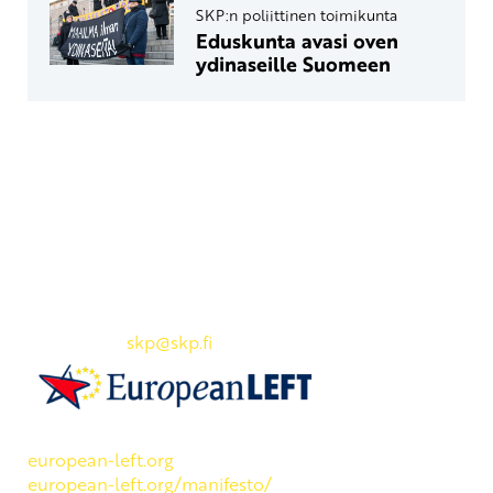
SKP:n poliittinen toimikunta
Eduskunta avasi oven
ydinaseille Suomeen
Yhteystiedot
SKP:n toimisto
Osoite: Viljatie 4 B 3. kerros, 00700 Helsinki
Puh: 045 7834 1346
Sähköposti:
skp
@skp.fi
SKP on Euroopan Vasemmistopuolueen jäsen.
european-left.org
european-left.org/manifesto/