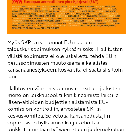
Myös SKP on vedonnut EU:n uuden
talouskurisopimuksen hylkäämiseksi. Hallitusten
välistä sopimusta ei ole uskallettu tehdä EU:n
perussopimusten muutoksena eikä alistaa
kansanäänestykseen, koska sitä ei saataisi silloin
läpi.
Hallitusten välinen sopimus merkitsee julkisten
menojen leikkauspolitiikan kirjaamista laiksi ja
jäsenvaltioiden budjettien alistamista EU-
komission kontrolliin, arvostelee SKP:n
keskuskomitea. Se vetoaa kansanedustajiin
sopimuksen hylkäämiseksi ja kehottaa
joukkotoimintaan työväen etujen ja demokratian