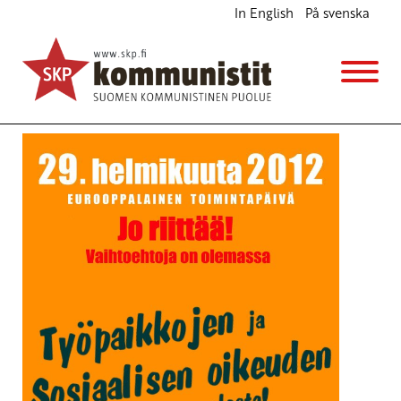
In English
På svenska
Eurooppalainen ay-liikkeen toimintapäivä
Ajankohtaista
23.2.2012 - 10:32
Tuotu Kirjoitus vanhasta järjestelmästä