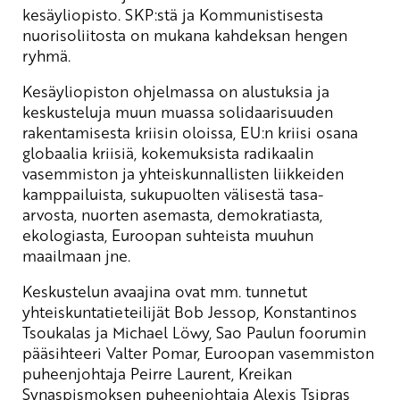
kesäyliopisto. SKP:stä ja Kommunistisesta
nuorisoliitosta on mukana kahdeksan hengen
ryhmä.
Kesäyliopiston ohjelmassa on alustuksia ja
keskusteluja muun muassa solidaarisuuden
rakentamisesta kriisin oloissa, EU:n kriisi osana
globaalia kriisiä, kokemuksista radikaalin
vasemmiston ja yhteiskunnallisten liikkeiden
kamppailuista, sukupuolten välisestä tasa-
arvosta, nuorten asemasta, demokratiasta,
ekologiasta, Euroopan suhteista muuhun
maailmaan jne.
Keskustelun avaajina ovat mm. tunnetut
yhteiskuntatieteilijät Bob Jessop, Konstantinos
Tsoukalas ja Michael Löwy, Sao Paulun foorumin
pääsihteeri Valter Pomar, Euroopan vasemmiston
puheenjohtaja Peirre Laurent, Kreikan
Synaspismoksen puheenjohtaja Alexis Tsipras