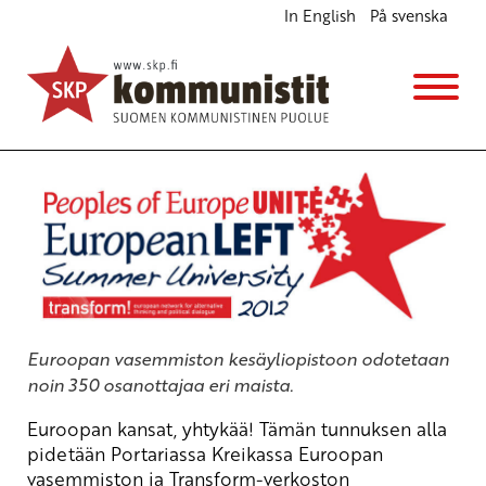
In English
På svenska
Euroopan vasemmiston kesäyliopisto
Ajankohtaista
17.7.2012 - 18:34
Tuotu Kirjoitus vanhasta järjestelmästä
Euroopan vasemmiston kesäyliopistoon odotetaan
noin 350 osanottajaa eri maista.
Euroopan kansat, yhtykää! Tämän tunnuksen alla
pidetään Portariassa Kreikassa Euroopan
vasemmiston ja Transform-verkoston