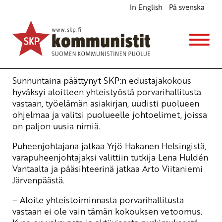
In English
På svenska
Edustajakokous uusi ohjelmaa ja johtoa
Ajankohtaista
27.6.2007 - 14:38
Tuotu Kirjoitus vanhasta järjestelmästä
Sunnuntaina päättynyt SKP:n edustajakokous
hyväksyi aloitteen yhteistyöstä porvarihallitusta
vastaan, työelämän asiakirjan, uudisti puolueen
ohjelmaa ja valitsi puolueelle johtoelimet, joissa
on paljon uusia nimiä.
Puheenjohtajana jatkaa Yrjö Hakanen Helsingistä,
varapuheenjohtajaksi valittiin tutkija Lena Huldén
Vantaalta ja pääsihteerinä jatkaa Arto Viitaniemi
Järvenpäästä.
– Aloite yhteistoiminnasta porvarihallitusta
vastaan ei ole vain tämän kokouksen vetoomus.