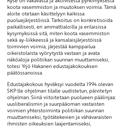
Kyse on vakavasta ja aktiivisesta pyrkimyksestä
koota vasemmiston ja muutoksen voimia. Tämä
aloite otetaan käsittelyyn kaikissa
puoluejärjestöissä. Tarkoitus on konkretisoida
paikallisesti, eri ammattialoilla ja erilaisissa
kysymyksissä sitä, miten koota vasemmiston
sekä ay-liikkeessä ja kansalaisjärjestöissä
toimivien voimia, järjestää kamppailua
oikeistolaista vyörytystä vastaan ja avata
näköaloja politiikan suunnan muuttamiseksi,
totesi Yrjö Hakanen edustajakokouksen
päätössanoissa.
Edustajakokous hyväksyi vuodelta 1994 olevan
SKP:lle ohjelman tilalle uudistetun, päivitetyn
ohjelman. Siinä viitoitetaan puolueen päälinjaa:
uusliberalismin ja suurpääoman vastaisten
voimien yhteistoiminta politiikan suunnan
muuttamiseksi, työtätekevien ja vähävaraisten
ihmisten oikeuksien laajentamiseksi,