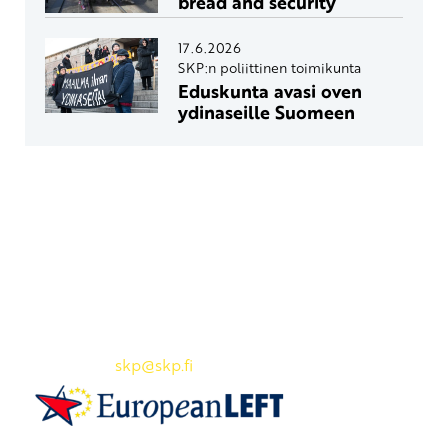
bread and security
17.6.2026
SKP:n poliittinen toimikunta
Eduskunta avasi oven
ydinaseille Suomeen
Yhteystiedot
SKP:n toimisto
Osoite: Viljatie 4 B 3. kerros, 00700 Helsinki
Puh: 045 7834 1346
Sähköposti:
skp
@skp.fi