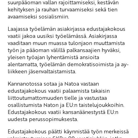
suurpääoman vallan rajoittamiseksi, kestävän
kehityksen ja rauhan turvaamiseksi sekä tien
avaamiseksi sosialismiin.
Laajassa työelämän asiakirjassa edustajakokous
vaatii jakoa uusiksi työelämässä. Asiakirjassa
vaaditaan muun muassa tulonjaon muuttamista
työn ja pääoman välillä palkansaajien hyväksi,
yleisen työajan lyhentämistä ansioita
alentamatta, työelämän demokratisoimista ja ay-
liikkeen jäsenvaltaistamista.
Kannanotossa sotaa ja Natoa vastaan
edustajakokous vaatii palaamista takaisin
liittoutumattomuuden tielle ja vastustaa
osallistumista Naton ja EU:n taistelujoukkoihin.
Edustajakokous vaatii kansanäänestystä EU:n
uudesta perussopimuksesta.
Edustajakokous päätti käynnistää työn merkeissä