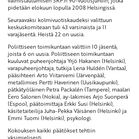
valmistautumisen SKP:n 90-vuotisjuhliin, jotka
pidetään elokuun lopulla 2008 Helsingissä.
Seuraavaksi kolmivuotiskaudeksi valittuun
keskuskomiteaan tuli 43 varsinaista ja 11
varajäsentä. Heistä 22 on uusia.
Poliittiseen toimikuntaan valittiin 10 jäsentä,
joista 6 on uusia. Poliittiseen toimikuntaan
kuuluvat puheenjohtaja Yrjö Hakanen (Helsinki),
varapuheenjohtaja, tutkija Lena Huldén (Vantaa),
pääsihteeri Arto Viitaniemi (Järvenpää),
metallimies Pertti Haverinen (Uusikaupunki),
pätkätyöläinen Petra Packalén (Tampere), maalari
Eero Salonen (Nokia), ay-lakimies Arjo Suonperä
(Espoo), päätoimittaja Erkki Susi (Helsinki),
käsitetaiteilija Juha-Pekka Väisänen (Helsinki) ja
Emmi Tuomi (Helsinki), psykologi.
Kokouksen kaikki päätökset tehtiin
yksimielisesti.