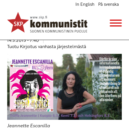
In English
På svenska
Den internationella kvinnodagen är och ska vara
en kampdag för alla kvinnors mänskliga
rättigheter
Svenska
14.3.2015 - 7:40
Tuotu Kirjoitus vanhasta järjestelmästä
Jeannette Escanilla