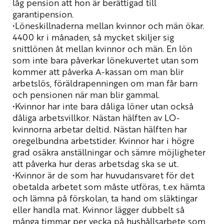
låg pension att hon är berättigad till
garantipension.
•Löneskillnaderna mellan kvinnor och män ökar.
4400 kr i månaden, så mycket skiljer sig
snittlönen åt mellan kvinnor och män. En lön
som inte bara påverkar lönekuvertet utan som
kommer att påverka A-kassan om man blir
arbetslös, föräldrapenningen om man får barn
och pensionen när man blir gammal.
•Kvinnor har inte bara dåliga löner utan också
dåliga arbetsvillkor. Nästan hälften av LO-
kvinnorna arbetar deltid. Nästan hälften har
oregelbundna arbetstider. Kvinnor har i högre
grad osäkra anställningar och sämre möjligheter
att påverka hur deras arbetsdag ska se ut.
•Kvinnor är de som har huvudansvaret för det
obetalda arbetet som måste utföras, t.ex hämta
och lämna på förskolan, ta hand om släktingar
eller handla mat. Kvinnor lägger dubbelt så
många timmar per vecka på hushållsarbete som