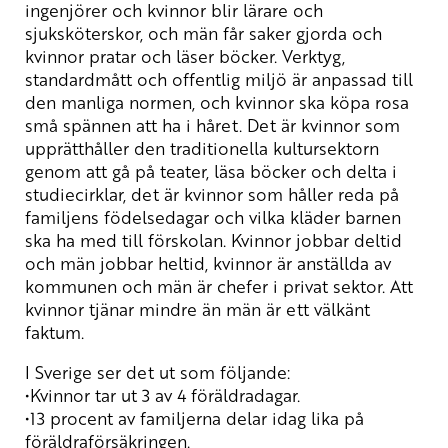
ingenjörer och kvinnor blir lärare och
sjuksköterskor, och män får saker gjorda och
kvinnor pratar och läser böcker. Verktyg,
standardmått och offentlig miljö är anpassad till
den manliga normen, och kvinnor ska köpa rosa
små spännen att ha i håret. Det är kvinnor som
upprätthåller den traditionella kultursektorn
genom att gå på teater, läsa böcker och delta i
studiecirklar, det är kvinnor som håller reda på
familjens födelsedagar och vilka kläder barnen
ska ha med till förskolan. Kvinnor jobbar deltid
och män jobbar heltid, kvinnor är anställda av
kommunen och män är chefer i privat sektor. Att
kvinnor tjänar mindre än män är ett välkänt
faktum.
I Sverige ser det ut som följande:
•Kvinnor tar ut 3 av 4 föräldradagar.
•13 procent av familjerna delar idag lika på
föräldraförsäkringen.