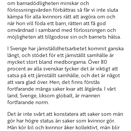
om barnadödligheten minskar och
förlossningsvården förbättras så får vi inte sluta
kämpa för alla kvinnors rätt att avgöra om och
när hon vill föda ett barn, rätten att få god
omvårdnad i samband med förlossningen och
möjligheten att tillgodose sin och barnets hälsa.
I Sverige har jämställdhetsarbetet kommit ganska
långt, och stödet för ett jämställt samhälle är
mycket stort bland medborgarna. Över 80
procent av alla svenskar tycker det är viktigt att
satsa på ett jämställt samhälle, och det är något
att vara glad över. Men, det finns förstås
fortfarande många saker kvar att åtgärda. I vårt
land, Sverige, liksom globalt, är mannen
fortfarande norm.
Det är inte svårt att konstatera att saker som män
gör har högre status än saker som kvinnor gör.
Män kör bil och kvinnor åker kollektivt, män blir