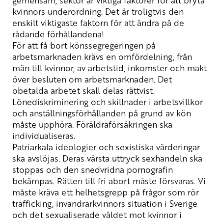
kvinnors underordning. Det är troligtvis den
enskilt viktigaste faktorn för att ändra på de
rådande förhållandena!
För att få bort könssegregeringen på
arbetsmarknaden krävs en omfördelning, från
män till kvinnor, av arbetstid, inkomster och makt
över besluten om arbetsmarknaden. Det
obetalda arbetet skall delas rättvist.
Lönediskriminering och skillnader i arbetsvillkor
och anställningsförhållanden på grund av kön
måste upphöra. Föräldraförsäkringen ska
individualiseras.
Patriarkala ideologier och sexistiska värderingar
ska avslöjas. Deras värsta uttryck sexhandeln ska
stoppas och den snedvridna pornografin
bekämpas. Rätten till fri abort måste försvaras. Vi
måste kräva ett helhetsgrepp på frågor som rör
trafficking, invandrarkvinnors situation i Sverige
och det sexualiserade våldet mot kvinnor i