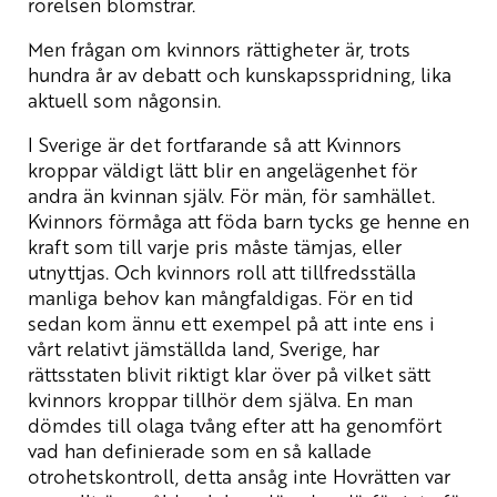
rörelsen blomstrar.
Men frågan om kvinnors rättigheter är, trots
hundra år av debatt och kunskapsspridning, lika
aktuell som någonsin.
I Sverige är det fortfarande så att Kvinnors
kroppar väldigt lätt blir en angelägenhet för
andra än kvinnan själv. För män, för samhället.
Kvinnors förmåga att föda barn tycks ge henne en
kraft som till varje pris måste tämjas, eller
utnyttjas. Och kvinnors roll att tillfredsställa
manliga behov kan mångfaldigas. För en tid
sedan kom ännu ett exempel på att inte ens i
vårt relativt jämställda land, Sverige, har
rättsstaten blivit riktigt klar över på vilket sätt
kvinnors kroppar tillhör dem själva. En man
dömdes till olaga tvång efter att ha genomfört
vad han definierade som en så kallade
otrohetskontroll, detta ansåg inte Hovrätten var