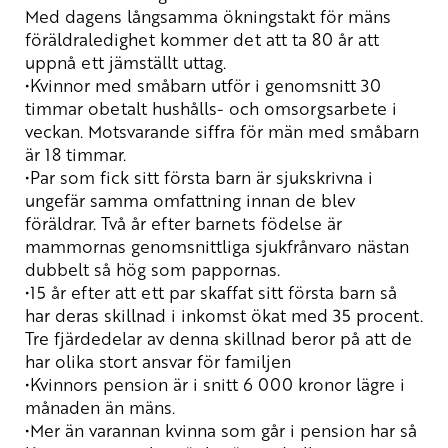
Med dagens långsamma ökningstakt för mäns
föräldraledighet kommer det att ta 80 år att
uppnå ett jämställt uttag.
•Kvinnor med småbarn utför i genomsnitt 30
timmar obetalt hushålls- och omsorgsarbete i
veckan. Motsvarande siffra för män med småbarn
är 18 timmar.
•Par som fick sitt första barn är sjukskrivna i
ungefär samma omfattning innan de blev
föräldrar. Två år efter barnets födelse är
mammornas genomsnittliga sjukfrånvaro nästan
dubbelt så hög som pappornas.
•15 år efter att ett par skaffat sitt första barn så
har deras skillnad i inkomst ökat med 35 procent.
Tre fjärdedelar av denna skillnad beror på att de
har olika stort ansvar för familjen
•Kvinnors pension är i snitt 6 000 kronor lägre i
månaden än mäns.
•Mer än varannan kvinna som går i pension har så