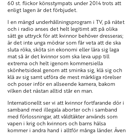
60 st. flickor könsstympats under 2014 trots att
enligt lagen är det förbjudet.
I en mängd underhållningsprogram i TV, på nätet
och i radio anses det helt legitimt att på olika
sätt ge uttryck för att kvinnor behöver dresseras;
är det inte unga mödrar som får veta att de ska
sluta röka, sköta sin ekonomi eller lära sig laga
mat så är det kvinnor som ska leva upp till
extrema och helt igenom kommersiella
skönhetsideal genom att sminka sig, klä sig och
klä av sig samt utföra de mest märkliga rörelser
och poser inför en allseende kamera, bakom
vilken det nästan alltid står en man.
Internationellt ser vi att kvinnor fortfarande dör i
samband med illegala aborter och i samband
med förlossningar, att våldtäkter används som
vapen i krig och kvinnors och barns hälsa
kommer i andra hand i alltför många länder. Även