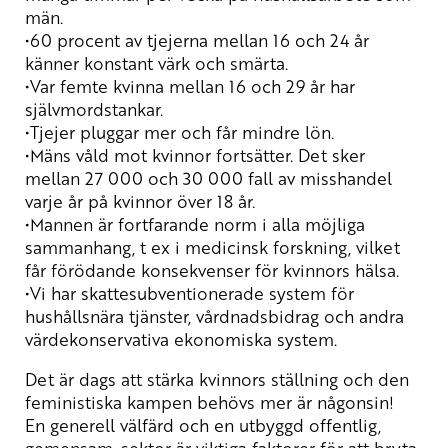
män.
•60 procent av tjejerna mellan 16 och 24 år
känner konstant värk och smärta.
•Var femte kvinna mellan 16 och 29 år har
självmordstankar.
•Tjejer pluggar mer och får mindre lön.
•Mäns våld mot kvinnor fortsätter. Det sker
mellan 27 000 och 30 000 fall av misshandel
varje år på kvinnor över 18 år.
•Mannen är fortfarande norm i alla möjliga
sammanhang, t ex i medicinsk forskning, vilket
får förödande konsekvenser för kvinnors hälsa.
•Vi har skattesubventionerade system för
hushållsnära tjänster, vårdnadsbidrag och andra
värdekonservativa ekonomiska system.
Det är dags att stärka kvinnors ställning och den
feministiska kampen behövs mer är någonsin!
En generell välfärd och en utbyggd offentlig,
gemensam, sektor är viktiga faktorer för att bryta