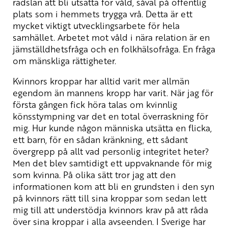
rädslan att bli utsatta för våld, såväl på offentlig
plats som i hemmets trygga vrå. Detta är ett
mycket viktigt utvecklingsarbete för hela
samhället. Arbetet mot våld i nära relation är en
jämställdhetsfråga och en folkhälsofråga. En fråga
om mänskliga rättigheter.
Kvinnors kroppar har alltid varit mer allmän
egendom än mannens kropp har varit. När jag för
första gången fick höra talas om kvinnlig
könsstympning var det en total överraskning för
mig. Hur kunde någon människa utsätta en flicka,
ett barn, för en sådan kränkning, ett sådant
övergrepp på allt vad personlig integritet heter?
Men det blev samtidigt ett uppvaknande för mig
som kvinna. På olika sätt tror jag att den
informationen kom att bli en grundsten i den syn
på kvinnors rätt till sina kroppar som sedan lett
mig till att understödja kvinnors krav på att råda
över sina kroppar i alla avseenden. I Sverige har