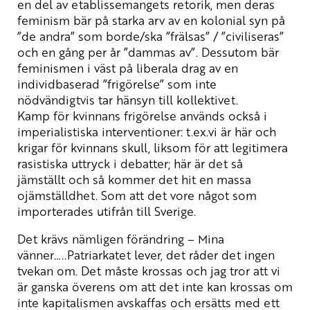
en del av etablissemangets retorik, men deras
feminism bär på starka arv av en kolonial syn på
”de andra” som borde/ska ”frälsas” / ”civiliseras”
och en gång per år ”dammas av”. Dessutom bär
feminismen i väst på liberala drag av en
individbaserad ”frigörelse” som inte
nödvändigtvis tar hänsyn till kollektivet.
Kamp för kvinnans frigörelse används också i
imperialistiska interventioner: t.ex.vi är här och
krigar för kvinnans skull, liksom för att legitimera
rasistiska uttryck i debatter; här är det så
jämställt och så kommer det hit en massa
ojämställdhet. Som att det vore något som
importerades utifrån till Sverige.
Det krävs nämligen förändring – Mina
vänner…..Patriarkatet lever, det råder det ingen
tvekan om. Det måste krossas och jag tror att vi
är ganska överens om att det inte kan krossas om
inte kapitalismen avskaffas och ersätts med ett