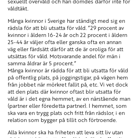
sexuellt övervåld och han dömdes därför inte för
våldtäkt.
Många kvinnor i Sverige har ständigt med sig en
rädsla för att bli utsatta för våld. ”29 procent av
kvinnor i åldern 16-24 år och 22 procent i åldern
25-44 år väljer ofta eller ganska ofta en annan
väg eller färdsätt därför att de är oroliga för att
utsättas för våld. Motsvarande andel för män i
samma åldrar är 5 procent.”
Många kvinnor är rädda för att bli utsatta för våld
på offentlig plats, på joggingstigar, på vägen hem
från jobbet när mörkret fallit på, etc. Vi vet dock
att den plats där kvinnor oftast blir utsatta för
våld är i det egna hemmet, av en närstående man
(partner eller föredetta partner). I hemmet, som
ska vara en trygg plats och fritt från rädslor, i en
relation som bygger på tillit och förtroende.
Alla kvinnor ska ha friheten att leva sitt liv utan