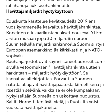
rahahanoja ­­auki asehankinnoille.
Hävittäjämiljardit hyötykäyttöön
Eduskunta käsittelee kevätkaudella 2019 ensi
vuosikymmenelle kaavailtua hävittäjähankintaa.
Koneiden elinkaarikustannukset nousevat
YLE:n
arvion mukaan jopa 30 miljardiin
euroon.
Suunnitelluilla
miljardihankinnoilla Suomi ­siirtyisi
Euroopan asemarkkinoilla kärkikastiin ja NATO-
sopivaksi.
Rauhanjärjestöt ovat käynnistäneet adressit.com-
sivulla vetoomuksen “Hävittäjähankinta uuteen
harkintaan – miljardit hyötykäyttöön”. Se
kannattaa allekirjoittaa. Porvarit ja Suomen
natottajat
ajavat hävittäjäpäätöstä kiireellisenä ja
itsestään selvänä, vaikka se ei ole kumpaakaan.
Nykyisellään Suomella on uskottava puolustus.
Kalliit Hornetit lentävät vielä, ja Ruotsilta voisi
vuokrata hävittäjäkoneita.