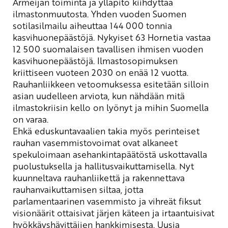
Armeijan toiminta ja ylläpito kiihdyttää
ilmastonmuutosta. Yhden vuoden Suomen
sotilasilmailu aiheuttaa 144 000 tonnia
kasvihuonepäästöjä. Nykyiset 63 Hornetia vastaa
12 500 suomalaisen tavallisen ihmisen vuoden
kasvihuonepäästöjä. Ilmastosopimuksen
kriittiseen vuoteen 2030 on enää 12 vuotta.
Rauhanliikkeen vetoomuksessa esitetään silloin
asian uudelleen arviota, kun nähdään mitä
ilmastokriisin kello on lyönyt ja mihin Suomella
on varaa.
Ehkä eduskuntavaalien takia myös perinteiset
rauhan vasemmistovoimat ovat alkaneet
spekuloimaan asehankintapäätöstä uskottavalla
puolustuksella ja hallitusvaikuttamisella. Nyt
kuunneltava rauhanliikettä
ja rakennettava
rauhanvaikuttamisen siltaa, jotta
parlamentaarinen vasemmisto ja vihreät fiksut
visionäärit
ottaisivat järjen käteen ja irtaantuisivat
hyökkäyshävittäjien hankkimisesta. Uusia