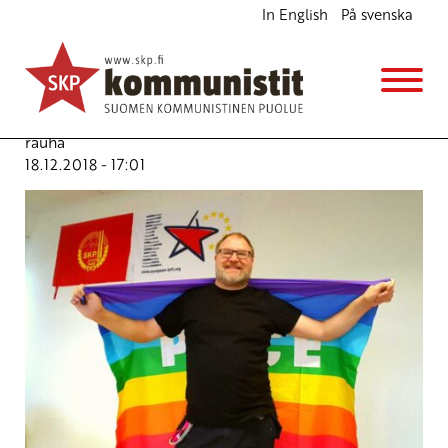
In English
På svenska
Puolustuspolitiikassa rauhanliikkeen kokoinen
aukko
Blogi
Avainsanat:
hävittäjähankinnat
,
puolustuspolitiikka
,
rauha
18.12.2018 - 17:01