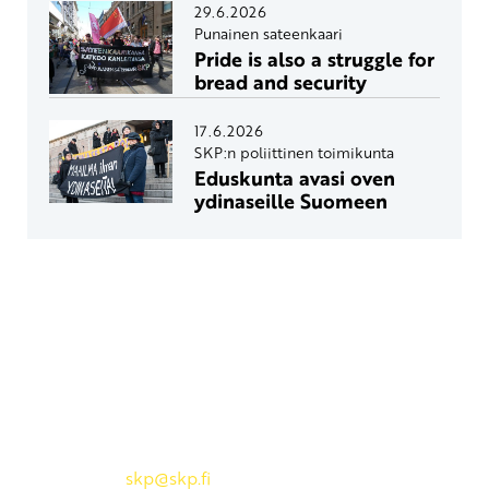
29.6.2026
Punainen sateenkaari
Pride is also a struggle for
bread and security
17.6.2026
SKP:n poliittinen toimikunta
Eduskunta avasi oven
ydinaseille Suomeen
Yhteystiedot
SKP:n toimisto
Osoite: Viljatie 4 B 3. kerros, 00700 Helsinki
Puh: 045 7834 1346
Sähköposti:
skp
@skp.fi