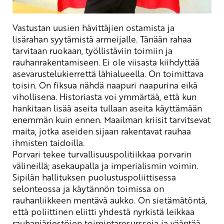
Vastustan uusien hävittäjien ostamista ja
lisärahan syytämistä armeijalle. Tänään rahaa
tarvitaan ruokaan, työllistäviin toimiin ja
rauhanrakentamiseen. Ei ole viisasta kiihdyttää
asevarustelukierrettä lähialueella. On toimittava
toisin. On fiksua nähdä naapuri naapurina eikä
vihollisena. Historiasta voi ymmärtää, että kun
hankitaan lisää aseita tullaan aseita
käyttämään
enemmän kuin ennen. Maailman kriisit tarvitsevat
maita, jotka aseiden sijaan rakentavat rauhaa
ihmisten taidoilla.
­Porvari tekee turvallisuuspolitiikkaa porvarin
välineillä; asekaupalla ja imperialismin voimin.
Sipilän hallituksen puolustuspoliittisessa
selonteossa ja käytännön toimissa on
rauhanliikkeen mentävä aukko. On sietämätöntä,
että poliittinen eliitti yhdestä
nyrkistä
leikkaa
rauhanjärjestöjen
toimintaresursseja ja vääntää