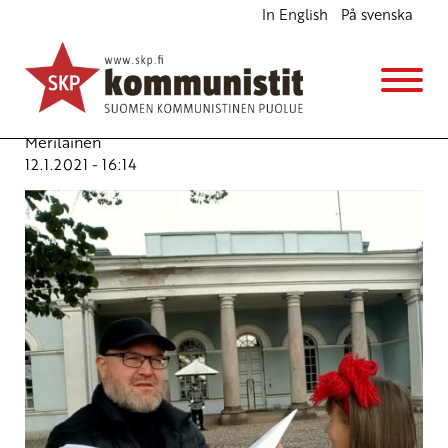
In English
På svenska
Nato ei edistä tasa-arvoa mutta kärjistää
ympäristökriisiä
Blogi
Avainsanat:
HX-hävittäjät
,
nato
,
Peter Hultqvist
,
Rosa
Meriläinen
12.1.2021 - 16:14