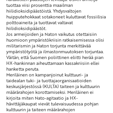
tuottaa viisi prosenttia
maailman
hiilidioksidipäästöistä. Yhdysvaltojen
huipputehokkaat sotakoneet kuluttavat fossiilisia
polttoaineita ja tuottavat
valtavat
hiilidioksidipäästöt.
Jos armeijoiden ja Naton vaikutus otettaisiin
huomioon ympäristökriisin ratkaisemisessa olisi
militarismin j
a Naton torjunta merkittävää
ympäristötyötä ja ilmastonmuutoksen torju
n
taa.
Väitän, että
Suomen poliittinen eliitti herää pian
HX-hankinnan
aiheuttamaan kassakriisiin
ellei
hanketta peruta.
Meriläinen on kampanjoinut
kulttuuri- ja
taidealan tuki- ja tuottajaorganisaatioiden
keskusjärjestössä (KULTA)
t
aiteen ja kulttuurin
määrärahojen korottamiseksi
.
Meriläinen ei
kirjoita miten Nato-agitaatio ja HX-
hävittäjäkaupat vie
vät
tulevaisuudessa
pohjan
kulttuurin ja taiteen määrärahojen