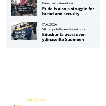
Punainen sateenkaari
Pride is also a struggle for
bread and security
17.6.2026
SKP:n poliittinen toimikunta
Eduskunta avasi oven
ydinaseille Suomeen
Yhteystiedot
SKP:n toimisto
Osoite: Viljatie 4 B 3. kerros, 00700 Helsinki
Puh: 045 7834 1346
Sähköposti:
skp
@skp.fi