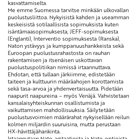
kasvattamiselta.
Me emme Suomessa tarvitse minkään ulkovallan
puolustusliittoa. Nykyisistä kahden ja useamman
keskeisistä sotilaallisista sopimuksista kuten
isäntämaasopimuksesta, JEFF-sopimuksesta
(Englanti), Interventio sopimuksesta (Ranska),
Naton ystävyys ja kumppanuushankkeista sekä
Euroopan puolustusrahastosta on rauhan
rakentamisen ja itsenäisen uskottavan
puolustuspolitiikan nimissä irtaannuttava.
Ehdotan, että
tullaan järkiimme,
e
distetään
taiteen ja kulttuurin määräahojen korottamista
sekä
tasa-arvoa ja yhdenvertaisuutta. Pidetään
naapurit naapureina – myös Venäjä. Vahvistetaan
kansalaisyhteiskunnan osallistumista ja
vaikuttamisen mahdollisuuksia. Säilytetään
puolustusvoimien määrärahat nykyisellään reilun
kolmen miljardin suuruisina
,
mutta perustaan
HX-hävittäjähankinta
.
Irtaannutaan Nato-agitaatiosta ja Nato-optioista.