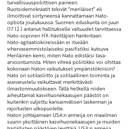
turvallisuuspoliittisen paineen.
R
uotsidemokraatit tekivät “
meriläiset
” eli
ilmoittivat siirtyneensä kannattamaan Nato-
optiota
joulukuussa
.
Suomen eduskunta on juuri
(17.12.) antanut hallitukselle valtuudet tarvittaessa
Nato-sopivien HX-hävittäjien hankintaan.
Nato-agitaatio
kiireissään
ei itseään
vihervasemmistolaiseksi pasifistiksi kutsuva
Meriläinen
kerro
,
miten Nato edistäisi tasa-
arvoontumista
. Miten vihre
ä
poli
itikko voi
ohittaa
kokonaan
Nato
n
vaikutukset
ympäristökrii
siin?
.
Nato on
sotilasliitto
ja s
otilaallinen toiminta ja
asevarustelu vaikuttavat merkittävästi
ilmastonmuutokseen. Tällä hetkellä niiden
aiheuttamat kasvihuonekaasujen päästöt on
kuitenkin suljettu kansainvälisen laskennan ja
rajoitusten ulkopuolelle.
Naton johtajamaan
USA
:n a
rmeija on maailman
suurin yksittäinen kasvihuonekaasujen ja muiden
haitallisten päästöjen levittäjä.
USA:n armeija