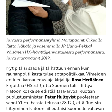
Kuvassa performanssiryhmä Marxipaanit. Oikealla
Riitta Häkälä ja vasemmalla JP (Juha-Pekka)
Väisänen HX-hävittäjienvastaisessa performanssisa.
Kuva Marxipaanit 2019.
Nyt pitäisi saada jäitä hattuun ennen kuin
rauhanpolitiikasta tulee sotapolitiikkaa. Vihreiden
entinen kansanedustaja k
irjailija
Rosa Meriläinen
kirjoittaa (HS 5.1.), että Suomen tulisi liittyä
Natoon koska se edistää tasa-arvoa.
Ruotsin
puolustusministeri
Peter
Hultqvist
puolestaan
sanoi
YLE:n
haastattelussa (28.12.), että Ruotsin
liittyminen Natoon aiheuttaisi Suomelle valtavan