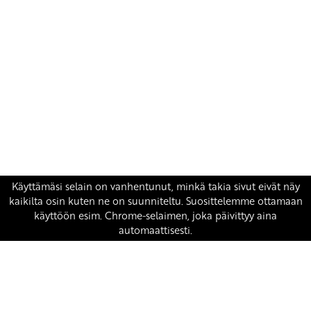
Yhteystiedot
SKP:n toimisto
Osoite: Viljatie 4 B 3. kerros, 00700 Helsinki
Puh: 045 7834 1346
Sähköposti:
skp
@skp.fi
SKP on Euroopan Vasemmistopuolueen jäsen.
european-left.org
european-left.org/manifesto/