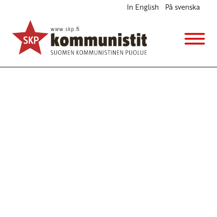
In English
På svenska
Avainsana
Rosa Meriläinen