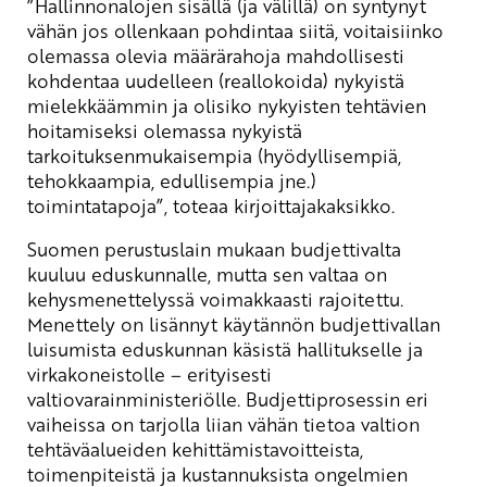
”Hallinnonalojen sisällä (ja välillä) on syntynyt
vähän jos ollenkaan pohdintaa siitä, voitaisiinko
olemassa olevia määrärahoja mahdollisesti
kohdentaa uudelleen (reallokoida) nykyistä
mielekkäämmin ja olisiko nykyisten tehtävien
hoitamiseksi olemassa nykyistä
tarkoituksenmukaisempia (hyödyllisempiä,
tehokkaampia, edullisempia jne.)
toimintatapoja”, toteaa kirjoittajakaksikko.
Suomen perustuslain mukaan budjettivalta
kuuluu eduskunnalle, mutta sen valtaa on
kehysmenettelyssä voimakkaasti rajoitettu.
Menettely on lisännyt käytännön budjettivallan
luisumista eduskunnan käsistä hallitukselle ja
virkakoneistolle – erityisesti
valtiovarainministeriölle. Budjettiprosessin eri
vaiheissa on tarjolla liian vähän tietoa valtion
tehtäväalueiden kehittämistavoitteista,
toimenpiteistä ja kustannuksista ongelmien