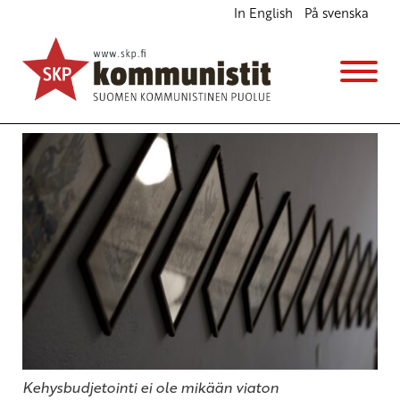
In English
På svenska
Irti kehyksistä
Blogi
Avainsanat:
finanssipolitiikka
,
talous
,
veropolitiikka
15.5.2021 - 16:51
Kehysbudjetointi ei ole mikään viaton