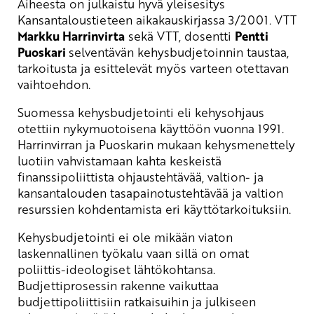
Aiheesta on julkaistu hyvä yleisesitys
Kansantaloustieteen aikakauskirjassa 3/2001. VTT
Markku Harrinvirta
sekä VTT, dosentti
Pentti
Puoskari
selventävän kehysbudjetoinnin taustaa,
tarkoitusta ja esittelevät myös varteen otettavan
vaihtoehdon.
Suomessa kehysbudjetointi eli kehysohjaus
otettiin nykymuotoisena käyttöön vuonna 1991.
Harrinvirran ja Puoskarin mukaan kehysmenettely
luotiin vahvistamaan kahta keskeistä
finanssipoliittista ohjaustehtävää, valtion- ja
kansantalouden tasapainotustehtävää ja valtion
resurssien kohdentamista eri käyttötarkoituksiin.
Kehysbudjetointi ei ole mikään viaton
laskennallinen työkalu vaan sillä on omat
poliittis-ideologiset lähtökohtansa.
Budjettiprosessin rakenne vaikuttaa
budjettipoliittisiin ratkaisuihin ja julkiseen