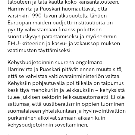
talouteen ja tätä kautta koko kansantalouteen.
Harrinvirta ja Puoskari huomauttavat, että
varsinkin 1990-luvun alkupuolelta lähtien
Euroopan maiden budjetti-instituutioita on
pyritty vahvistamaan finanssipoliittisen
suorituskyvyn parantamiseksi ja myöhemmin
EMU-kriteerien ja kasvu- ja vakaussopimuksen
vaatimusten täyttämiseksi.
Kehysbudjetoinnin suurena ongelmana
Harrinvirta ja Puoskari pitävät ennen muuta sitä,
että se vahvistaa valtiovarainministeriön valtaa.
Kehyksiin pohjautuvalla politiikalla on taipumus
keskittyä menokuriin ja leikkauksiin – kehyksistä
tulee julkisen sektorin leikkausautomaatti. Ei ole
sattumaa, että uusliberalismin oppien tuominen
suomalaiseen yhteiskuntaan ja hyvinvointivaltion
purkaminen alkoivat samaan aikaan kuin
kehysbudjetoinnin soveltaminen.