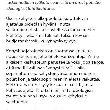
laskennallinen työkalu vaan sillä on omat poliittis-
ideologiset lähtökohtansa.
Usein kehysten ulkopuolelle kurottelevaa
ajattelua pidetään hyvänä, mutta
valtionbudjetista keskustellessa tämä on niin
kiellettyä, että siitä tuli hallituksen kevään
budjettiriihessä liki kynnyskysymys.
Kehysbudjetoinnista on Suomessakin tullut
nopeasti normi, jolle ei ole vaihtoehtoja. Viime
aikaisen keskustelun perusteella voisi jopa sanoa,
että meillä vallitsee ”kehysfetissi” – niin
sopimattomana kehysten ylittäminen monen
poliitikon ja talousoppineen mielestä vaikuttaa.
Melko vähän on käyty keskustelua siitä, mitä
kehysbudjetointi oikein on, mitä ideologisia
taustoja siihen liittyy ja olisiko kehyksille
vaihtoehto.