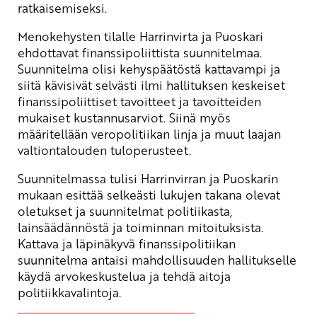
ratkaisemiseksi.
Menokehysten tilalle Harrinvirta ja Puoskari
ehdottavat finanssipoliittista suunnitelmaa.
Suunnitelma olisi kehyspäätöstä kattavampi ja
siitä kävisivät selvästi ilmi hallituksen keskeiset
finanssipoliittiset tavoitteet ja tavoitteiden
mukaiset kustannusarviot. Siinä myös
määritellään veropolitiikan linja ja muut laajan
valtiontalouden tuloperusteet.
Suunnitelmassa tulisi Harrinvirran ja Puoskarin
mukaan esittää selkeästi lukujen takana olevat
oletukset ja suunnitelmat politiikasta,
lainsäädännöstä ja toiminnan mitoituksista.
Kattava ja läpinäkyvä finanssipolitiikan
suunnitelma antaisi mahdollisuuden hallitukselle
käydä arvokeskustelua ja tehdä aitoja
politiikkavalintoja.