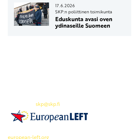
17.6.2026
SKP:n poliittinen toimikunta
Eduskunta avasi oven
ydinaseille Suomeen
Yhteystiedot
SKP:n toimisto
Osoite: Viljatie 4 B 3. kerros, 00700 Helsinki
Puh: 045 7834 1346
Sähköposti:
skp
@skp.fi
SKP on Euroopan Vasemmistopuolueen jäsen.
european-left.org